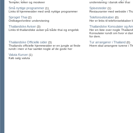
Templer, kirker og moskeer
undervisning i dansk eller thai
Små nyttige programmer
Spisesteder
(1)
(1)
Links til hjemmesider med små nyttige programmer
Restauranter med webside i Th
Sproget Thai
Telefonselskaber
(2)
(0)
Ordbøger/online undervisning
Her er links til telefonselskabe
Thailandske Aviser
Thailandske Konsulater og A
(3)
Links til thailandske aviser på både thai og engelsk
Her en liste over nogle Thaila
Konsulater rundt om hvor vi da
for dem.
Thailandske Officielle sider
Tur arrangører i Thailand
(3)
(0)
Thailands officielle hjemmesider er en jungle at finde
Hvem skal arrangere turene i T
rundt i men vi har samlet nogle af de gode her
Valuta Kurser
(1)
Køb salg valuta