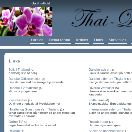
Gå til indhold
Forside
Debat forum
Artikler
Links
Skriv til os
Links
Bolig i Thailand
Danske aviser
(0)
(4)
Køb/salg/leje af bolig
Links til danske aviser på nettet
Danske Officielle sider
Danske sider om Thailand
(3)
(0)
Den danske stat har mange hjemmesider
mange danske sider på nettet 
Danske TV stationer
Diverse Websider
(1)
(5)
alt om tv programmer
Hjemmesider som ikke hører und
kategorier
Flyselskaber
Flytte firma
(4)
(0)
Du finder et udvalg af flyselskaber her
Skandinaviske, Europæiske og o
Hoteller og Guesthouse's i Thailand
Internationale sider om Thaila
(1)
vi har samlet links på hoteller og andre steder art
Sider fra andre lande omhandl
overnatte i Thailand
Online TV
Rejseburauer
(0)
(3)
nogle limks til at se live tv på nettet
Danske rejse arrangører
Religion
Skoler og undervisning
(1)
(1)