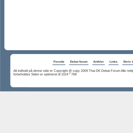
Forside
Debat forum
Artikler
Links
Skriv t
Alt indhold på denne side er Copyright @ copy 2009 Thai DK Debat Forum Alle rett
forbeholdes Siden er optimeret til 1024 * 768