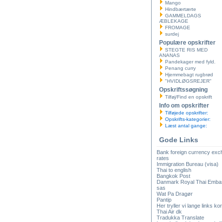
Mango
Hindbærtærte
GAMMELDAGS
ÆBLEKAGE
FROMAGE
surdej
Populære opskrifter
STEGTE RIS MED
ANANAS
Pandekager med fyld.
Penang curry
Hjemmebagt rugbrød
"HVIDLØGSREJER"
Opskriftssøgning
Tilføj/Find en opskrift
Info om opskrifter
Tilføjede opskrifter:
Opskrifts-kategorier:
Læst antal gange:
Gode Links
Bank foreign currency ex
rates
Immigration Bureau (visa)
Thai to english
Bangkok Post
Danmark Royal Thai Emba
sas
Wat Pa Dragør
Pantip
Her tryller vi lange links kor
Thai Air dk
Tradukka Translate