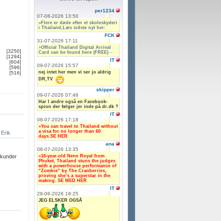
per1234
07-08-2026 13:50
»Flere er døde efter et skoleskyderi
i Thailand,Læs sidste nyt her:
FCK
31-07-2026 17:11
»
Official Thailand Digital Arrival
[3250]
Card can be found here (FREE) -
[1294]
IT
[604]
09-07-2026 15:57
[596]
nej intet her men vi ser jo aldrig
[516]
DR,TV
skipper
09-07-2026 07:48
Har I andre også en Facebook-
spion der følger jer inde på dr.dk ?
IT
08-07-2026 17:18
»You can travel to Thailand without
a visa for no longer than 60
Erik
days.SE HER
ana
08-07-2026 13:35
»16-year-old Nene Royal from
ekunder
Phuket, Thailand stuns the judges
with a powerhouse performance of
“Zombie” by The Cranberries,
proving she’s a superstar in the
making. SE MED HER
IT
28-06-2026 18:25
JEG ELSKER OGSÅ