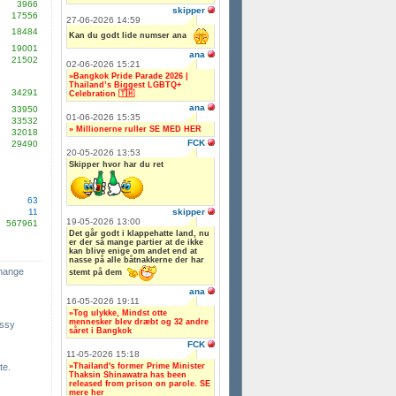
3966
skipper
17556
27-06-2026 14:59
18484
Kan du godt lide numser ana
19001
ana
21502
02-06-2026 15:21
»Bangkok Pride Parade 2026 |
Thailand’s Biggest LGBTQ+
34291
Celebration 🇹🇭
ana
33950
01-06-2026 15:35
33532
» Millionerne ruller SE MED HER
32018
FCK
29490
20-05-2026 13:53
Skipper hvor har du ret
63
skipper
11
19-05-2026 13:00
567961
Det går godt i klappehatte land, nu
er der så mange partier at de ikke
kan blive enige om andet end at
nasse på alle båtnakkerne der har
change
stemt på dem
ana
16-05-2026 19:11
»Tog ulykke, Mindst otte
mennesker blev dræbt og 32 andre
ssy
såret i Bangkok
FCK
11-05-2026 15:18
»Thailand's former Prime Minister
te.
Thaksin Shinawatra has been
released from prison on parole. SE
mere her