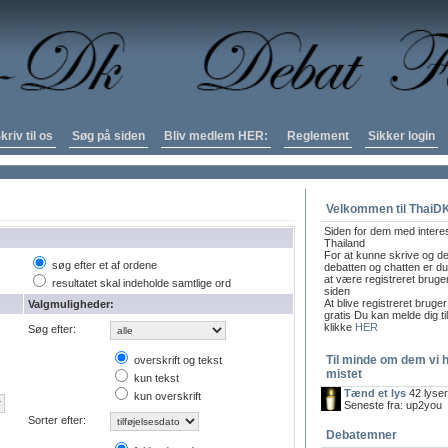
kriv til os
Søg på siden
Bliv medlem HER:
Reglement
Sikker login
Velkommen til ThaiD
Siden for dem med intere
Thailand
For at kunne skrive og de
søg efter et af ordene
debatten og chatten er du 
at være registreret bruge
resultatet skal indeholde samtlige ord
siden
At blive registreret bruger
Valgmuligheder:
gratis Du kan melde dig ti
klikke
HER
Søg efter:
Til minde om dem vi 
overskrift og tekst
mistet
kun tekst
Tænd et lys
42 lyse
kun overskrift
Seneste fra: up2you
Sorter efter:
Debatemner