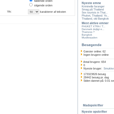
faldende orden
Nyeste emne
stigende orden
Kriminelle faranger
Smag på Thailand
Vis:
karakterer af teksten
Sex tourists in Thai...
Phuket, Thailand: Yo...
Thailand, old Bangkok
Mest aktive emner
PHUKET XTRA / T...
Danmark dejligt e...
Thainess ?
Bangkok
Musiktraaden
Besøgende
Gæster online: 62
Ingen brugere online
Antal brugere: 654
0
Nyeste bruger:
Smukke 
173323826 besøg
28442 besøg pr. dag
Siden dannet på: 0.01 s
Madopskrifter
Nyeste opskrifter