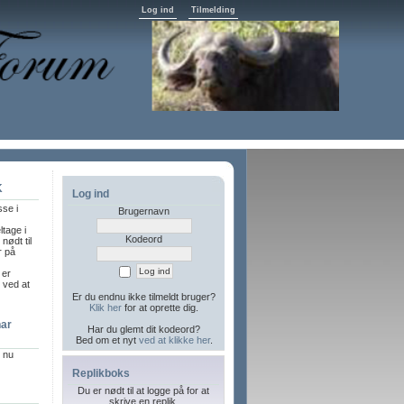
Log ind
Tilmelding
K
Log ind
sse i
Brugernavn
ltage i
Kodeord
nødt til
r på
 er
l ved at
Er du endnu ikke tilmeldt bruger?
Klik her
for at oprette dig.
har
Har du glemt dit kodeord?
Bed om et nyt
ved at klikke her
.
r nu
Replikboks
Du er nødt til at logge på for at
skrive en replik.