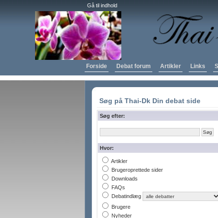
Gå til indhold
Forside
Debat forum
Artikler
Links
S
Søg på Thai-Dk Din debat side
Søg efter:
Hvor:
Artikler
Brugeroprettede sider
Downloads
FAQs
Debatindlæg
Brugere
Nyheder