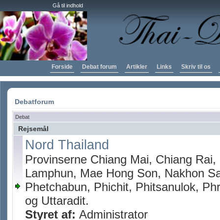
Gå til indhold
Forside
Debat forum
Artikler
Links
Skriv til os
Debatforum
Debat
Rejsemål
Nord Thailand
Provinserne Chiang Mai, Chiang Rai
Lamphun, Mae Hong Son, Nakhon Sa
Phetchabun, Phichit, Phitsanulok, Phr
og Uttaradit.
Styret af:
Administrator