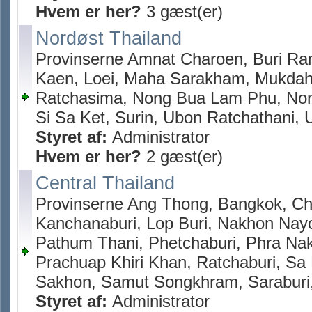
Hvem er her?
3 gæst(er)
Nordøst Thailand
Provinserne Amnat Charoen, Buri Ra
Kaen, Loei, Maha Sarakham, Mukda
Ratchasima, Nong Bua Lam Phu, Non
Si Sa Ket, Surin, Ubon Ratchathani,
Styret af:
Administrator
Hvem er her?
2 gæst(er)
Central Thailand
Provinserne Ang Thong, Bangkok, Ch
Kanchanaburi, Lop Buri, Nakhon Nay
Pathum Thani, Phetchaburi, Phra Nak
Prachuap Khiri Khan, Ratchaburi, S
Sakhon, Samut Songkhram, Saraburi,
Styret af:
Administrator