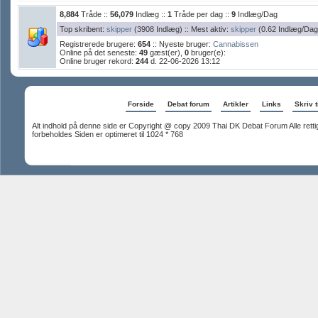
8,884
Tråde ::
56,079
Indlæg ::
1
Tråde per dag ::
9
Indlæg/Dag
Top skribent:
skipper
(3908 Indlæg) :: Mest aktiv:
skipper
(0.62 Indlæg/Dag
Registrerede brugere:
654
:: Nyeste bruger:
Cannabissen
Online på det seneste:
49
gæst(er),
0
bruger(e):
Online bruger rekord:
244
d. 22-06-2026 13:12
Forside
Debat forum
Artikler
Links
Skriv t
Alt indhold på denne side er Copyright @ copy 2009 Thai DK Debat Forum Alle rett
forbeholdes Siden er optimeret til 1024 * 768