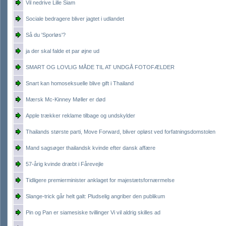
Vil nedrive Lille Siam
Sociale bedragere bliver jagtet i udlandet
Så du 'Sporløs'?
ja der skal falde et par øjne ud
SMART OG LOVLIG MÅDE TIL AT UNDGÅ FOTOFÆLDER
Snart kan homoseksuelle blive gift i Thailand
Mærsk Mc-Kinney Møller er død
Apple trækker reklame tilbage og undskylder
Thailands største parti, Move Forward, bliver opløst ved forfatningsdomstolen
Mand sagsøger thailandsk kvinde efter dansk affære
57-årig kvinde dræbt i Fårevejle
Tidligere premierminister anklaget for majestætsfornærmelse
Slange-trick går helt galt: Pludselig angriber den publikum
Pin og Pan er siamesiske tvillinger Vi vil aldrig skilles ad