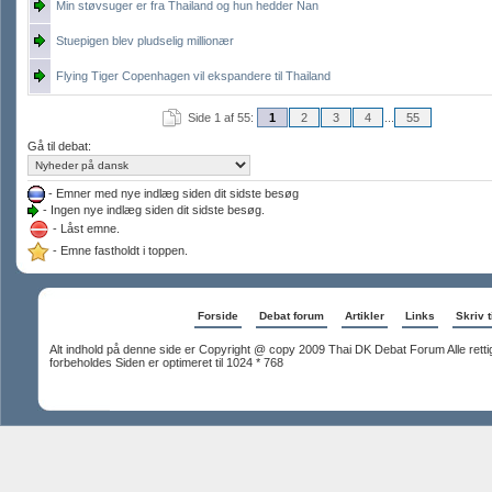
Min støvsuger er fra Thailand og hun hedder Nan
Stuepigen blev pludselig millionær
Flying Tiger Copenhagen vil ekspandere til Thailand
Side 1 af 55:
1
2
3
4
...
55
Gå til debat:
- Emner med nye indlæg siden dit sidste besøg
- Ingen nye indlæg siden dit sidste besøg.
- Låst emne.
- Emne fastholdt i toppen.
Forside
Debat forum
Artikler
Links
Skriv t
Alt indhold på denne side er Copyright @ copy 2009 Thai DK Debat Forum Alle rett
forbeholdes Siden er optimeret til 1024 * 768