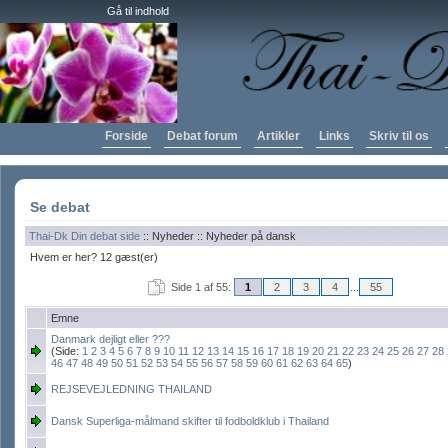
Gå til indhold
Forside
Debat forum
Artikler
Links
Skriv til os
Se debat
Thai-Dk Din debat side
:: Nyheder :: Nyheder på dansk
Hvem er her? 12 gæst(er)
Side 1 af 55:
1
2
3
4
...
55
Emne
Danmark dejligt eller ???
(Side:
1
2
3
4
5
6
7
8
9
10
11
12
13
14
15
16
17
18
19
20
21
22
23
24
25
26
27
28
46
47
48
49
50
51
52
53
54
55
56
57
58
59
60
61
62
63
64
65
)
REJSEVEJLEDNING THAILAND
Dansk Superliga-målmand skifter til fodboldklub i Thailand