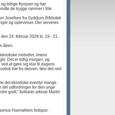
 og billige flyrejser og hør
ndte de trygge rammer i lille
ier Josefsen fra Syddjurs Bibliotek
nger og oplevelser. Der serveres
den 24. februar 2026 kl. 19 - 21.
en åben.
 eksotiske melodier, imens
gle. Det er tidlig morgen, og
ed at gøre sig klar til dagens
sotisk træ fra skoven, føre det ned
gte det eksotiske eventyr mange
del udfordringer for den unge
re godt,” forklarer arkivar Martin
asmus Havmøllers fodspor.