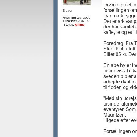
Drøm dig i et fo
fortællingen om
Bruger
Danmark rygge
Antal indlæg:
3559
Det er arkivar p
Tilmeldt:
03.07.09
Status:
Offline
der har samlet 
kaffe, te og et l
Foredrag: Fra T
Sted: Kulturloft
Billet 85 kr. De
En abe hyler in
tusindvis af ci
sveden pibler a
arbejde dybt in
til floden og vi
”Med sin udrejs
tusinde kilome
eventyrer. Som 
Mauritzen.
Higede efter ev
Fortællingen o