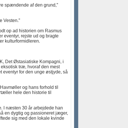
ndre spændende af den grund,”
e Vesten.”
 godt op ad historien om Rasmus
eventyr, rejste ud og bragte
er kulturformidleren.
, Det Østasiatiske Kompagni, i
 eksotisk træ, hvoraf den mest
et eventyr for den unge østjyde, så
avmøller og hans forhold til
tæller hele den historie til
æ. I næsten 30 år arbejdede han
gså en dygtig og passioneret jæger,
iftede sig med den lokale kvinde