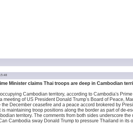
15:48
me Minister claims Thai troops are deep in Cambodian terr
 occupying Cambodian territory, according to Cambodia's Prime
a meeting of US President Donald Trump's Board of Peace, Mane
te the December ceasefire and a peace accord brokered by Pres
t is maintaining troop positions along the border as part of de-e
dian territory. The comments from both sides underscore the ris
. Can Cambodia sway Donald Trump to pressure Thailand in its 