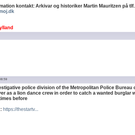
ation kontakt: Arkivar og historiker Martin Mauritzen på tlf.
oj.dk
ylland
08:59
estigative police division of the Metropolitan Police Burea
er as a lion dance crew in order to catch a wanted burgla
 times before
:
https://thestartv...