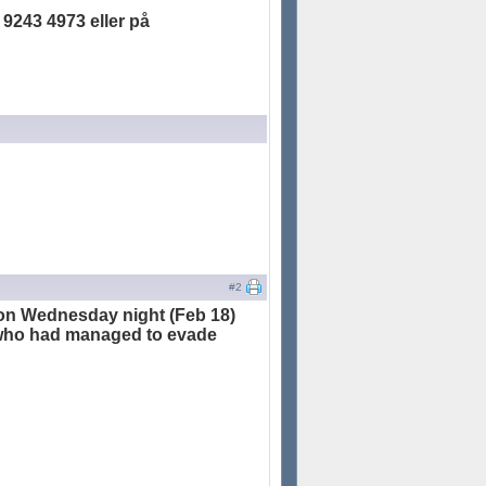
 9243 4973 eller på
#2
u on Wednesday night (Feb 18)
r who had managed to evade