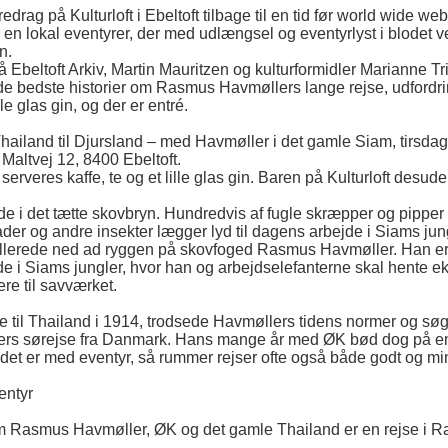
redrag på Kulturloft i Ebeltoft tilbage til en tid før world wide web
 en lokal eventyrer, der med udlængsel og eventyrlyst i blodet ve
n.
å Ebeltoft Arkiv, Martin Mauritzen og kulturformidler Marianne Tr
de bedste historier om Rasmus Havmøllers lange rejse, udfordri
ille glas gin, og der er entré.
hailand til Djursland – med Havmøller i det gamle Siam, tirsdag 
, Maltvej 12, 8400 Ebeltoft.
r serveres kaffe, te og et lille glas gin. Baren på Kulturloft desud
de i det tætte skovbryn. Hundredvis af fugle skræpper og pipper
kader og andre insekter lægger lyd til dagens arbejde i Siams jun
llerede ned ad ryggen på skovfoged Rasmus Havmøller. Han er v
de i Siams jungler, hvor han og arbejdselefanterne skal hente ek
dere til savværket.
e til Thailand i 1914, trodsede Havmøllers tidens normer og sø
ters sørejse fra Danmark. Hans mange år med ØK bød dog på en 
det er med eventyr, så rummer rejser ofte også både godt og mind
entyr
m Rasmus Havmøller, ØK og det gamle Thailand er en rejse i R