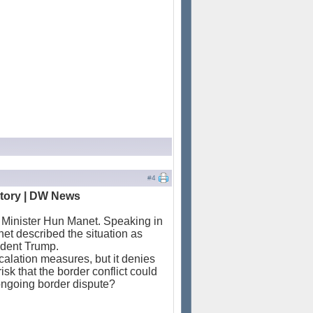
#4
itory | DW News
 Minister Hun Manet. Speaking in
t described the situation as
ident Trump.
scalation measures, but it denies
k that the border conflict could
ongoing border dispute?