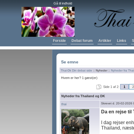
Gå til indhold
Forside
Debat forum
Artikler
Links
S
Se emne
Thai-Dk Din debat side
:: Nyheder ::
Nyheder fra Tha
Hvem er her? 1 gæst(er)
Side 1 af 2:
1
2
Nyheder fra Thailand og DK
Skrevet d. 20-02-2026 
thai
Da en rejse til
I dag rejser enh
Thailand, næste