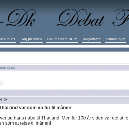
kriv til os
Søg på siden
Bliv medlem HER:
Reglement
Sikker login
iland og DK
08:59
 Thailand var som en tur til månen
ver og hans nabo til Thailand. Men for 100 år siden var det at rej
n som at rejse til månen!