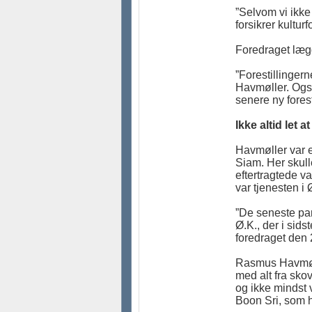
”Selvom vi ikke
forsikrer kultur
Foredraget lægg
”Forestillinger
Havmøller. Ogs
senere ny forest
Ikke altid let 
Havmøller var 
Siam. Her skull
eftertragtede v
var tjenesten i 
”De seneste par
Ø.K., der i sids
foredraget den 
Rasmus Havmølle
med alt fra sko
og ikke mindst 
Boon Sri, som h