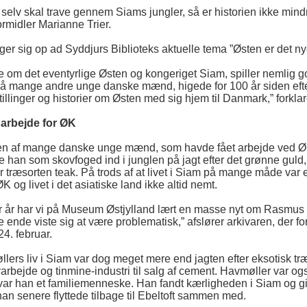
 selv skal trave gennem Siams jungler, så er historien ikke mi
formidler Marianne Trier.
er sig op ad Syddjurs Biblioteks aktuelle tema ”Østen er det ny
ne om det eventyrlige Østen og kongeriget Siam, spiller nemlig
å mange andre unge danske mænd, higede for 100 år siden efter 
illinger og historier om Østen med sig hjem til Danmark,” forklar
at arbejde for ØK
en af mange danske unge mænd, som havde fået arbejde ved ØK
e han som skovfoged ind i junglen på jagt efter det grønne guld,
ar træsorten teak. På trods af at livet i Siam på mange måde var 
ØK og livet i det asiatiske land ikke altid nemt.
 år har vi på Museum Østjylland lært en masse nyt om Rasmus H
te ende viste sig at være problematisk,” afslører arkivaren, der for
24. februar.
rs liv i Siam var dog meget mere end jagten efter eksotisk tr
varbejde og tinmine-industri til salg af cement. Havmøller var o
var han et familiemenneske. Han fandt kærligheden i Siam og g
an senere flyttede tilbage til Ebeltoft sammen med.