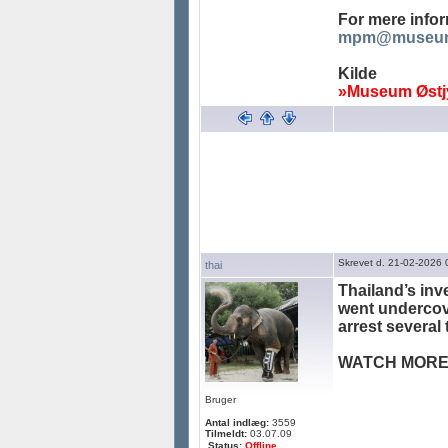
For mere inform
mpm@museum
Kilde
»Museum Østj
Skrevet d. 21-02-2026 
thai
Thailand’s inv
went undercov
arrest several
WATCH MORE
Bruger
Antal indlæg:
3559
Tilmeldt:
03.07.09
Status:
Offline