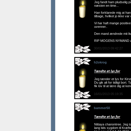
Jeg fandt ham pludselig p
næsten en time...
Han forklarede mig at han 
tilbage, hvilket jo ikke var
Vi har haft mange positive
uvenner..
Den mand ændrede mit liv.
RIP MOGENS NYMAND a
30/01/2013 09:42:27
h2okrog
Jeg tænder et lys for Kirs
Du gik alt for tidligt bort. T
fik lov til at lære dig at ke
16/01/2013 05:19:35
bammer50
Nittaya chanontree. Jeg tæ
lang tids sygdom til Kræft