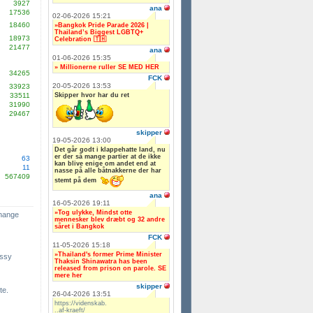
3927
ana
17536
02-06-2026 15:21
18460
»Bangkok Pride Parade 2026 |
Thailand’s Biggest LGBTQ+
18973
Celebration 🇹🇭
21477
ana
01-06-2026 15:35
» Millionerne ruller SE MED HER
34265
FCK
20-05-2026 13:53
33923
Skipper hvor har du ret
33511
31990
29467
skipper
19-05-2026 13:00
Det går godt i klappehatte land, nu
er der så mange partier at de ikke
63
kan blive enige om andet end at
11
nasse på alle båtnakkerne der har
567409
stemt på dem
ana
16-05-2026 19:11
»Tog ulykke, Mindst otte
change
mennesker blev dræbt og 32 andre
såret i Bangkok
FCK
11-05-2026 15:18
»Thailand's former Prime Minister
ssy
Thaksin Shinawatra has been
released from prison on parole. SE
mere her
skipper
te.
26-04-2026 13:51
https://videnskab.
..af-kraeft/