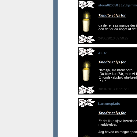
steen020658
|
123hjemmes
da der er saa mange der ik
den det er da noget af d
24/03/2013 09:50:27
AL 48
Natasja,-mit barnebarn.
-Du blev kun 7år, men vil 
En ondskabsfuld uhelbrede
R.I.P.
30/01/2013 15:21:29
Larsensplads
Er det ikke sjovt hvordan
meddelelser.
Jeg havde en meget specie