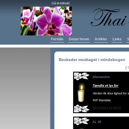
Gå til indhold
Forside
Debat forum
Artikler
Links
S
Beskeder modtaget i mindebogen
[
T
lillemanden
Verden fik ikke lighed for
RIP Mandela
08/12/2013 04:39:22
AL 48