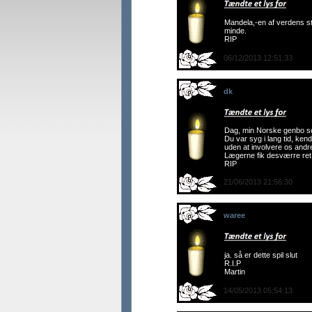
Mandela,-en af verdens s
minde.
RIP
06/12/2013 12:51:33
dk
Dag, min Norske genbo som
Du var syg i lang tid, ken
uden at involvere os andr
Lægerne fik desværre ret.
RIP
21/06/2013 21:56:30
waree
ja. så er dette spil slut
R.I.P
Martin
14/05/2013 05:54:13