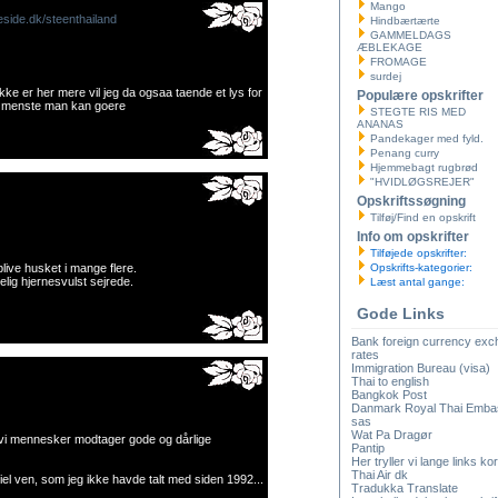
Mango
ide.dk/steenthailand
Hindbærtærte
GAMMELDAGS
ÆBLEKAGE
FROMAGE
surdej
ke er her mere vil jeg da ogsaa taende et lys for
Populære opskrifter
et menste man kan goere
STEGTE RIS MED
ANANAS
Pandekager med fyld.
Penang curry
Hjemmebagt rugbrød
"HVIDLØGSREJER"
Opskriftssøgning
Tilføj/Find en opskrift
Info om opskrifter
Tilføjede opskrifter:
blive husket i mange flere.
Opskrifts-kategorier:
lig hjernesvulst sejrede.
Læst antal gange:
Gode Links
Bank foreign currency ex
rates
Immigration Bureau (visa)
Thai to english
Bangkok Post
Danmark Royal Thai Emba
sas
Wat Pa Dragør
 vi mennesker modtager gode og dårlige
Pantip
Her tryller vi lange links kor
Thai Air dk
l ven, som jeg ikke havde talt med siden 1992...
Tradukka Translate