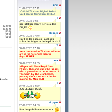
FCK
31-07-2026 17:11
»
Official Thailand Digital Arrival
Card can be found here (FREE) -
IT
09-07-2026 15:57
nej intet her men vi ser jo aldrig
[3249]
DR,TV
[1293]
[604]
skipper
[595]
09-07-2026 07:48
[516]
Har I andre også en Facebook-
spion der følger jer inde på dr.dk ?
IT
08-07-2026 17:18
»You can travel to Thailand without
a visa for no longer than 60
days.SE HER
ana
08-07-2026 13:35
»16-year-old Nene Royal from
Phuket, Thailand stuns the judges
with a powerhouse performance of
“Zombie” by The Cranberries,
proving she’s a superstar in the
making. SE MED HER
ekunder
IT
28-06-2026 18:25
JEG ELSKER OGSÅ
skipper
27-06-2026 14:59
Kan du godt lide numser ana