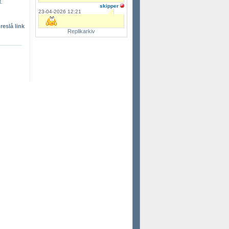
t.
skipper
23-04-2026 12:21
reslå link
Replikarkiv