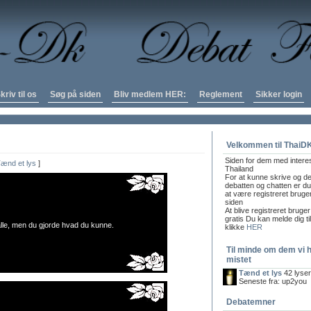
kriv til os
Søg på siden
Bliv medlem HER:
Reglement
Sikker login
Velkommen til ThaiD
Siden for dem med intere
ænd et lys
]
Thailand
For at kunne skrive og de
debatten og chatten er du 
at være registreret bruge
siden
At blive registreret bruger
gratis Du kan melde dig ti
 alle, men du gjorde hvad du kunne.
klikke
HER
Til minde om dem vi 
mistet
Tænd et lys
42 lyse
Seneste fra: up2you
Debatemner