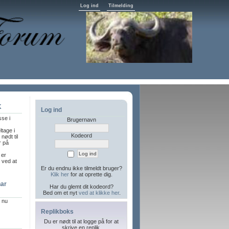
Log ind
Tilmelding
K
Log ind
sse i
Brugernavn
ltage i
Kodeord
nødt til
r på
 er
l ved at
Er du endnu ikke tilmeldt bruger?
Klik her
for at oprette dig.
har
Har du glemt dit kodeord?
Bed om et nyt
ved at klikke her
.
r nu
Replikboks
Du er nødt til at logge på for at
skrive en replik.