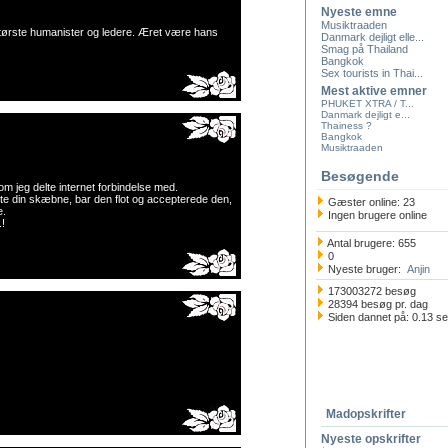
Nyeste emne
Musiktraaden
tørste humanister og ledere. Æret være hans
Danmark dejligt elle...
Smag på Thailand
Bangkok
Sex tourists in Thai...
Mest aktive emner
PHUKET XTRA / T...
Danmark dejligt e...
Thainess ?
Bangkok
Musiktraaden
Besøgende
 jeg delte internet forbindelse med.
dte din skæbne, bar den flot og accepterede den,
Gæster online: 23
e.
Ingen brugere online
!
Antal brugere: 655
0
Nyeste bruger:
Anjin
173003272 besøg
28394 besøg pr. dag
Siden dannet på: 0.13 s
Madopskrifter
Nyeste opskrifter