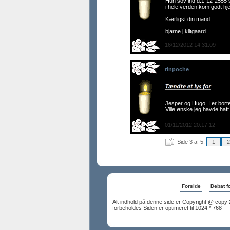
Hun sov ind d.1-12-2555 s
i hele verden,kom godt hj
Kærligst din mand.
bjarne j.klitgaard
16/12/2012 14:31:09
rinpoche
Jesper og Hugo. I er bort
Ville ønske jeg havde haft l
01/11/2012 20:17:12
Side 3 af 5:
1
2
Forside
Debat f
Alt indhold på denne side er Copyright @ copy 
forbeholdes Siden er optimeret til 1024 * 768