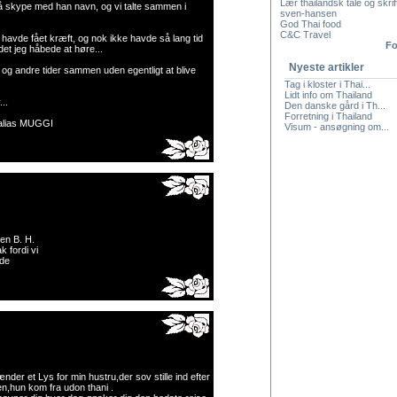
Lær thailandsk tale og skrif
å skype med han navn, og vi talte sammen i
sven-hansen
God Thai food
C&C Travel
havde fået kræft, og nok ikke havde så lang tid
Fo
 det jeg håbede at høre...
Nyeste artikler
 og andre tider sammen uden egentligt at blive
Tag i kloster i Thai...
Lidt info om Thailand
..
Den danske gård i Th...
Forretning i Thailand
lias MUGGI
Visum - ansøgning om...
ten B. H.
ak fordi vi
nde
nder et Lys for min hustru,der sov stille ind efter
en,hun kom fra udon thani .