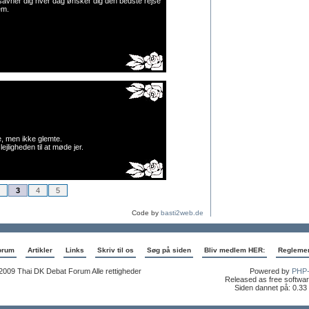
avner dig hver dag ønsker dig den bedste rejse
em.
e, men ikke glemte.
ejligheden til at møde jer.
3
4
5
Code by
basti2web.de
orum
Artikler
Links
Skriv til os
Søg på siden
Bliv medlem HER:
Regleme
2009 Thai DK Debat Forum Alle rettigheder
Powered by
PHP-
Released as free softwar
Siden dannet på: 0.33