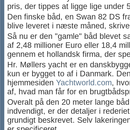
pris, der tippes at ligge lige under 
Den finske båd, en Swan 82 DS fra
blive leveret i næste måned, skriv
Så nu er den "gamle" båd blevet sat 
af 2,48 millioner Euro eller 18,4 mi
gennem et hollandsk firma, der spec
Hr. Møllers yacht er en danskbygg
kun er bygget to af i Danmark. De
hjemmesiden
Yachtworld.com
, hvo
af, hvad man får for en brugtbådsp
Overalt på den 20 meter lange båd
indvendigt, er der detaljer i rederiet
grundigt beskrevet. Selv lakeringen
er specificeret.