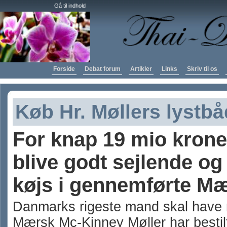
Gå til indhold
Forside
Debat forum
Artikler
Links
Skriv til os
Køb Hr. Møllers lystbå
For knap 19 mio kron
blive godt sejlende og 
køjs i gennemførte Mæ
Danmarks rigeste mand skal have 
Mærsk Mc-Kinney Møller har bestilt 