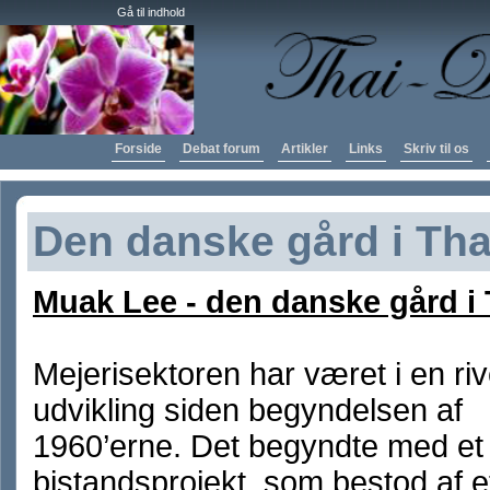
Gå til indhold
Forside
Debat forum
Artikler
Links
Skriv til os
Den danske gård i Tha
Muak Lee - den danske gård i 
Mejerisektoren har været i en ri
udvikling siden begyndelsen af
1960’erne. Det begyndte med et
bistandsprojekt, som bestod af e