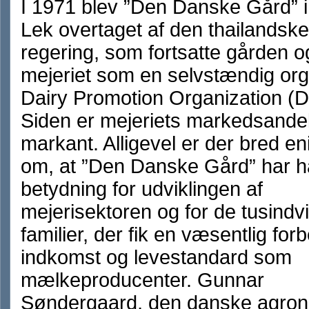
I 1971 blev ”Den Danske Gård” 
Lek overtaget af den thailandske
regering, som fortsatte gården o
mejeriet som en selvstændig org
Dairy Promotion Organization (
Siden er mejeriets markedsandel
markant. Alligevel er der bred e
om, at ”Den Danske Gård” har ha
betydning for udviklingen af
mejerisektoren og for de tusindvi
familier, der fik en væsentlig for
indkomst og levestandard som
mælkeproducenter. Gunnar
Søndergaard, den danske agro