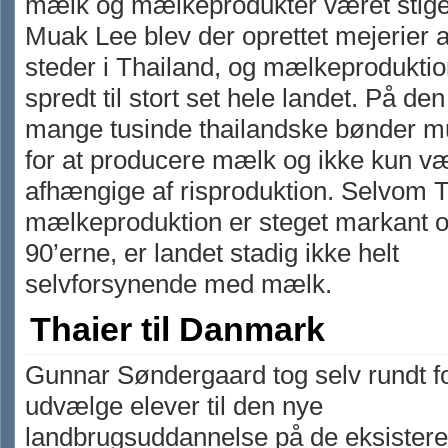
mælk og mælkeprodukter været stige
Muak Lee blev der oprettet mejerier 
steder i Thailand, og mælkeproduktio
spredt til stort set hele landet. På de
mange tusinde thailandske bønder m
for at producere mælk og ikke kun v
afhængige af risproduktion. Selvom 
mælkeproduktion er steget markant
90’erne, er landet stadig ikke helt
selvforsynende med mælk.
Thaier til Danmark
Gunnar Søndergaard tog selv rundt fo
udvælge elever til den nye
landbrugsuddannelse på de eksister