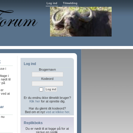
Log ind
Tilmelding
K
Log ind
sse i
Brugernavn
ltage i
Kodeord
nødt til
r på
 er
l ved at
Er du endnu ikke tilmeldt bruger?
Klik her
for at oprette dig.
har
Har du glemt dit kodeord?
Bed om et nyt
ved at klikke her
.
r nu
Replikboks
Du er nødt til at logge på for at
skrive en replik.