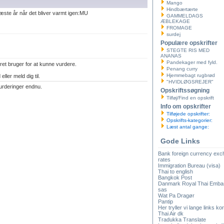
Mango
Hindbærtærte
æste år når det bliver varmt igen:MU
GAMMELDAGS
ÆBLEKAGE
FROMAGE
surdej
Populære opskrifter
STEGTE RIS MED
ANANAS
Pandekager med fyld.
ret bruger for at kunne vurdere.
Penang curry
Hjemmebagt rugbrød
eller meld dig til.
"HVIDLØGSREJER"
urderinger endnu.
Opskriftssøgning
Tilføj/Find en opskrift
Info om opskrifter
Tilføjede opskrifter:
Opskrifts-kategorier:
Læst antal gange:
Gode Links
Bank foreign currency ex
rates
Immigration Bureau (visa)
Thai to english
Bangkok Post
Danmark Royal Thai Emba
sas
Wat Pa Dragør
Pantip
Her tryller vi lange links kor
Thai Air dk
Tradukka Translate