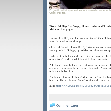
En gravid Lin Hui nyder en kæmpe sodavandsis under en he
Chiang Mai zoo.
Endelig lykkedes det: Thailands
Efter adskillige års forsøg, blandt andet med Pand
Mai zoo til at yngle.
Hunnen Lin Hui, som har været udlånt af Kina til d
lokal tid, med en sund unge.
- Lin Hui fødte klokken 10:10, fortæller en stolt di
været gravid i 93 dage, og fødslen forløb uden kompl
Fødslen af en baby-panda er en stor succesoplevelse f
opmuntring, lykkedes det ikke at få Lin Huis partner
Alle forsøg på at få ham gjort interessering i parrings
artsfæller, som parrede sig, kunne ikke sætte Xuang X
til kunstig befrugtning.
Panda-parret kom til Chiang Mai zoo fra Kina for fem å
både Lin Hui og Xuang Xuang samt alle de unger, de får
kilde
http://www.bt.dk/article/20090528/utroligt/905
Kommentarer