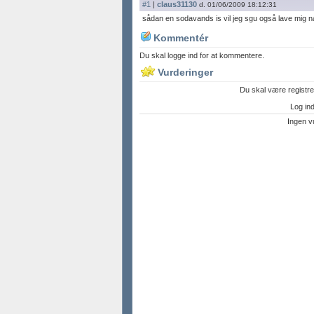
#1
|
claus31130
d. 01/06/2009 18:12:31
sådan en sodavands is vil jeg sgu også lave mig n
Kommentér
Du skal logge ind for at kommentere.
Vurderinger
Du skal være registre
Log ind 
Ingen v