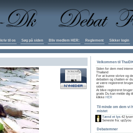
kriv til os
Søg på siden
Bliv medlem HER:
Reglement
Sikker login
Velkommen til ThaiD
Siden for dem med intere
Thailand
For at kunne skrive og de
debatten og chatten er du 
at være registreret bruge
siden
At blive registreret bruger
gratis Du kan melde dig ti
klikke
HER
Til minde om dem vi 
mistet
Tænd et lys
42 lyse
Seneste fra: up2you
Debatemner