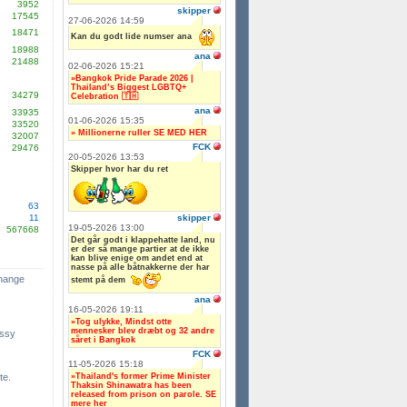
3952
skipper
17545
27-06-2026 14:59
18471
Kan du godt lide numser ana
18988
ana
21488
02-06-2026 15:21
»Bangkok Pride Parade 2026 |
Thailand’s Biggest LGBTQ+
34279
Celebration 🇹🇭
ana
33935
01-06-2026 15:35
33520
» Millionerne ruller SE MED HER
32007
FCK
29476
20-05-2026 13:53
Skipper hvor har du ret
63
skipper
11
19-05-2026 13:00
567668
Det går godt i klappehatte land, nu
er der så mange partier at de ikke
kan blive enige om andet end at
nasse på alle båtnakkerne der har
change
stemt på dem
ana
16-05-2026 19:11
»Tog ulykke, Mindst otte
mennesker blev dræbt og 32 andre
ssy
såret i Bangkok
FCK
11-05-2026 15:18
»Thailand's former Prime Minister
te.
Thaksin Shinawatra has been
released from prison on parole. SE
mere her