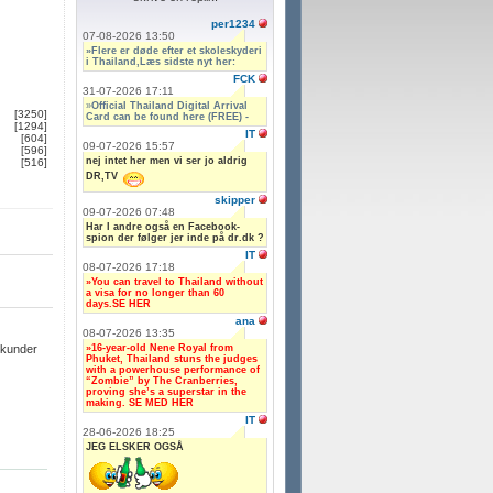
per1234
07-08-2026 13:50
»Flere er døde efter et skoleskyderi
i Thailand,Læs sidste nyt her:
FCK
31-07-2026 17:11
»
Official Thailand Digital Arrival
[3250]
Card can be found here (FREE) -
[1294]
IT
[604]
09-07-2026 15:57
[596]
nej intet her men vi ser jo aldrig
[516]
DR,TV
skipper
09-07-2026 07:48
Har I andre også en Facebook-
spion der følger jer inde på dr.dk ?
IT
08-07-2026 17:18
»You can travel to Thailand without
a visa for no longer than 60
days.SE HER
ana
08-07-2026 13:35
»16-year-old Nene Royal from
ekunder
Phuket, Thailand stuns the judges
with a powerhouse performance of
“Zombie” by The Cranberries,
proving she’s a superstar in the
making. SE MED HER
IT
28-06-2026 18:25
JEG ELSKER OGSÅ