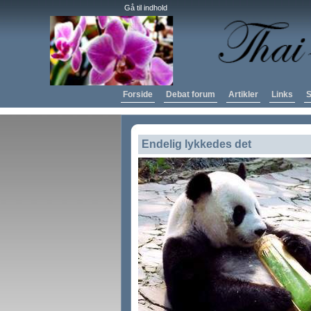
Gå til indhold
Forside
Debat forum
Artikler
Links
S
Endelig lykkedes det