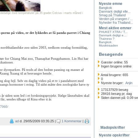
Nyeste emne
Bangkok
Danmark dejligt elle...
debølge med temperaturer på 35 grader Celcius i marts måned i
Smag på Thailand
Verden på vrangen / ...
k panda er blevet mor
Nyheder fra Thailand...
Mest aktive emner
PHUKET XTRA / T...
a-porno på video, er det lykkedes at få panda-parret i Chiang
Danmark dejligt e...
Thainess ?
Bangkok
Musiktraaden
en nordthailandske zoo siden 2003, nedkom onsdag formiddag,
Besøgende
rektør for Chiang Mai zoo, Thanaphat Pongphamon. Lin Hui har
ikationer.
Gæster online: 55
Ingen brugere online
or dyreparken. På trods af den bedste pasning og masser af
 Xuang Xuang til at besvangre hende.
Antal brugere: 655
0
leg slog fejl. Selv en daglig video på et tv i pandaburet med
Nyeste bruger:
Anjin
uangs hormoner i sving. Til sidst måtte den zoologiske have ty
173137929 besøg
28416 besøg pr. dag
r siden som led i et forskningsprojekt. Ifølge låneaftalen skal
Siden dannet på: 0.09 s
, sendes tilbage til Kina efter ti år.
27060/
ad
d. 29/05/2009 03:35:25 |
1 Kommentar
|
Madopskrifter
Nyeste opskrifter