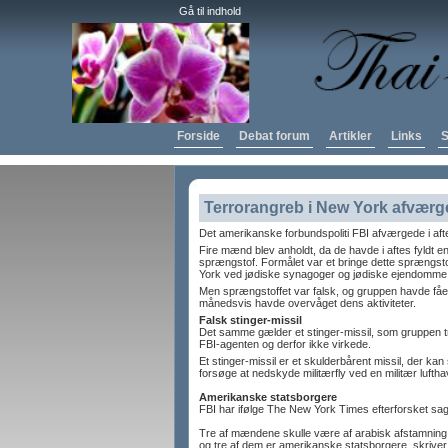
Gå til indhold
Forside
Debat forum
Artikler
Links
S
Terrorangreb i New York afværg
Det amerikanske forbundspoliti FBI afværgede i aft
Fire mænd blev anholdt, da de havde i aftes fyldt en
sprængstof. Formålet var et bringe dette sprængsto
York ved jødiske synagoger og jødiske ejendomme
Men sprængstoffet var falsk, og gruppen havde fået
månedsvis havde overvåget dens aktiviteter.
Falsk stinger-missil
Det samme gælder et stinger-missil, som gruppen t
FBI-agenten og derfor ikke virkede.
Et stinger-missil er et skulderbårent missil, der k
forsøge at nedskyde militærfly ved en militær lufth
Amerikanske statsborgere
FBI har ifølge The New York Times efterforsket sage
Tre af mændene skulle være af arabisk afstamning, 
og tre af dem er amerikanske statsborgere, skriv