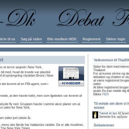
kriv til os
Søg på siden
Bliv medlem HER:
Reglement
Sikker login
et
Velkommen til ThaiD
Siden for dem med intere
es et terror-angreb i New York.
Thailand
 bil med, hvad de troede var plastisk
For at kunne skrive og de
f til sprængning i bydelen Bronx i New
debatten og chatten er du 
.
at være registreret bruge
 det leveret af en FBI-agent, som i
siden
At blive registreret bruger
gratis Du kan melde dig ti
klikke
HER
roede, at den havde købt, men som ligeledes var leveret af
Til minde om dem vi 
an skyde fly ned. Gruppen havde i ramme alvor planer om at
avn uden for New York.
mistet
Tænd et lys
42 lyse
Seneste fra: up2you
n siden juni sidste år.
mens den fjerde har haitianske rødder. De er alle muslimer,
Debatemner
er The New York Times.