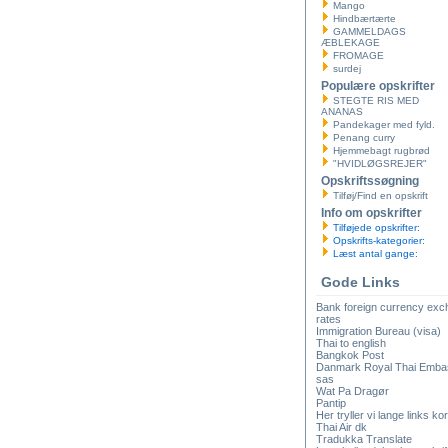
Mango
Hindbærtærte
GAMMELDAGS
ÆBLEKAGE
FROMAGE
surdej
Populære opskrifter
STEGTE RIS MED
ANANAS
Pandekager med fyld.
Penang curry
Hjemmebagt rugbrød
"HVIDLØGSREJER"
Opskriftssøgning
Tilføj/Find en opskrift
Info om opskrifter
Tilføjede opskrifter:
Opskrifts-kategorier:
Læst antal gange:
Gode Links
Bank foreign currency ex
rates
Immigration Bureau (visa)
Thai to english
Bangkok Post
Danmark Royal Thai Emba
sas
Wat Pa Dragør
Pantip
Her tryller vi lange links kor
Thai Air dk
Tradukka Translate