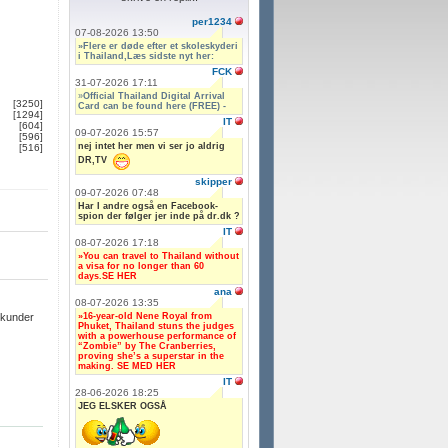
per1234
07-08-2026 13:50
»Flere er døde efter et skoleskyderi
i Thailand,Læs sidste nyt her:
FCK
31-07-2026 17:11
»
Official Thailand Digital Arrival
[3250]
Card can be found here (FREE) -
[1294]
IT
[604]
09-07-2026 15:57
[596]
nej intet her men vi ser jo aldrig
[516]
DR,TV
skipper
09-07-2026 07:48
Har I andre også en Facebook-
spion der følger jer inde på dr.dk ?
IT
08-07-2026 17:18
»You can travel to Thailand without
a visa for no longer than 60
days.SE HER
ana
08-07-2026 13:35
»16-year-old Nene Royal from
ekunder
Phuket, Thailand stuns the judges
with a powerhouse performance of
“Zombie” by The Cranberries,
proving she’s a superstar in the
making. SE MED HER
IT
28-06-2026 18:25
JEG ELSKER OGSÅ