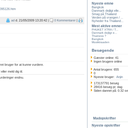
Nyeste emne
Bangkok
/095126.htm
Danmark dejligt elle...
Smag på Thailand
Verden på vrangen / ...
ad
d. 21/05/2009 13:20:42 |
0 Kommentarer
|
Nyheder fra Thailand...
Mest aktive emner
PHUKET XTRA / T...
Danmark dejligt e...
Thainess ?
Bangkok
Musiktraaden
Besøgende
Gæster online: 41
Ingen brugere online
ret bruger for at kunne vurdere.
Antal brugere: 655
eller meld dig til.
0
Nyeste bruger:
Anjin
urderinger endnu.
173137791 besøg
28416 besøg pr. dag
Siden dannet på: 0.32 s
Madopskrifter
Nyeste opskrifter