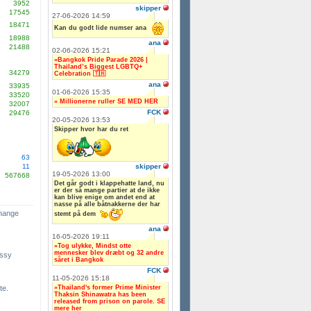
3952
skipper
17545
27-06-2026 14:59
18471
Kan du godt lide numser ana
18988
ana
21488
02-06-2026 15:21
»Bangkok Pride Parade 2026 |
Thailand’s Biggest LGBTQ+
34279
Celebration 🇹🇭
ana
33935
01-06-2026 15:35
33520
» Millionerne ruller SE MED HER
32007
FCK
29476
20-05-2026 13:53
Skipper hvor har du ret
63
skipper
11
19-05-2026 13:00
567668
Det går godt i klappehatte land, nu
er der så mange partier at de ikke
kan blive enige om andet end at
nasse på alle båtnakkerne der har
change
stemt på dem
ana
16-05-2026 19:11
»Tog ulykke, Mindst otte
mennesker blev dræbt og 32 andre
ssy
såret i Bangkok
FCK
11-05-2026 15:18
»Thailand's former Prime Minister
te.
Thaksin Shinawatra has been
released from prison on parole. SE
mere her