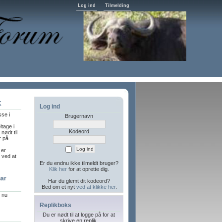
Log ind
Tilmelding
K
Log ind
sse i
Brugernavn
ltage i
Kodeord
nødt til
r på
 er
l ved at
Er du endnu ikke tilmeldt bruger?
Klik her
for at oprette dig.
har
Har du glemt dit kodeord?
Bed om et nyt
ved at klikke her
.
r nu
Replikboks
Du er nødt til at logge på for at
skrive en replik.