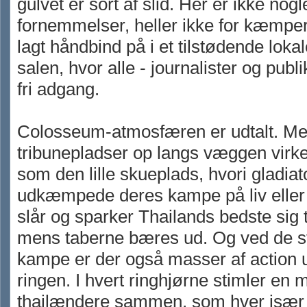
gulvet er sort af slid. Her er ikke nogl
fornemmelser, heller ikke for kæmper
lagt håndbind på i et tilstødende lokal
salen, hvor alle - journalister og publ
fri adgang.
Colosseum-atmosfæren er udtalt. Me
tribunepladser op langs væggen virke
som den lille skueplads, hvori gladia
udkæmpede deres kampe på liv eller
slår og sparker Thailands bedste sig t
mens taberne bæres ud. Og ved de s
kampe er der også masser af action 
ringen. I hvert ringhjørne stimler en
thailændere sammen, som hver især 