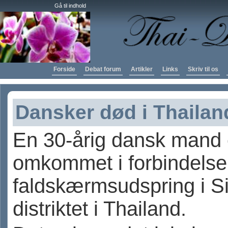
Gå til indhold
Forside
Debat forum
Artikler
Links
Skriv til os
Dansker død i Thailan
En 30-årig dansk mand 
omkommet i forbindelse
faldskærmsudspring i S
distriktet i Thailand.