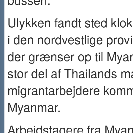
Ulykken fandt sted klo
i den nordvestlige prov
der grænser op til Mya
stor del af Thailands 
migrantarbejdere komm
Myanmar.
Arbejdstagere fra Mya