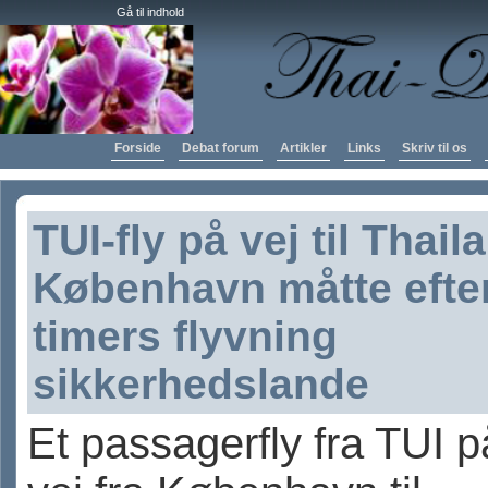
Gå til indhold
Forside
Debat forum
Artikler
Links
Skriv til os
TUI-fly på vej til Thail
København måtte efte
timers flyvning
sikkerhedslande
Et passagerfly fra TUI p