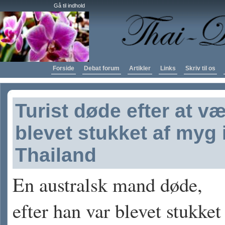
Gå til indhold
Forside
Debat forum
Artikler
Links
Skriv til os
Turist døde efter at v
blevet stukket af myg 
Thailand
En australsk mand døde,
efter han var blevet stukket