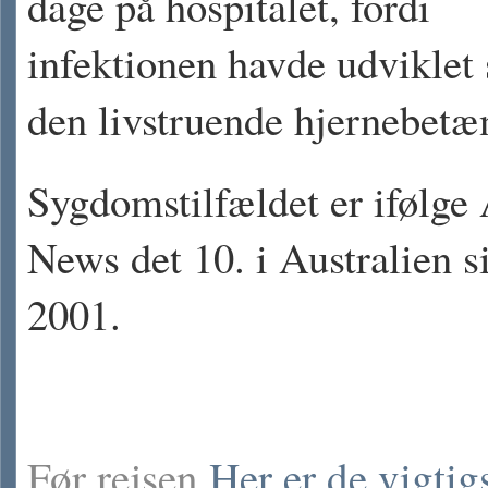
dage på hospitalet, fordi
infektionen havde udviklet s
den livstruende hjernebetæ
Sygdomstilfældet er ifølg
News det 10. i Australien s
2001.
Før rejsen
Her er de vigtig