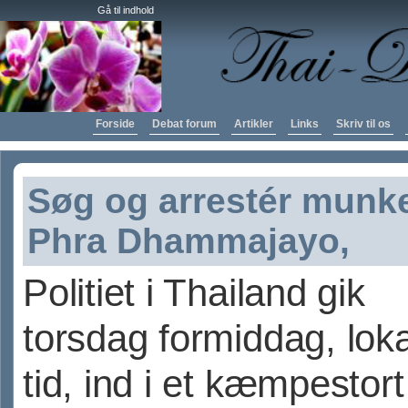
Gå til indhold
Forside
Debat forum
Artikler
Links
Skriv til os
Søg og arrestér munk
Phra Dhammajayo,
Politiet i Thailand gik
torsdag formiddag, loka
tid, ind i et kæmpestort