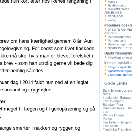
tede hun kort efter hos Renell rengøning i
Mango
Hindbærtærte
GAMMELDAGS
ÆBLEKAGE
FROMAGE
surdej
Populære opskri
STEGTE RIS ME
ANANAS
Pandekager med f
 brev om hans kærlighed gennem 8 år, Aun
Penang curry
Hjemmebagt rugb
elovgivning. For bedst som livet flaskede
"HVIDLØGSREJE
Opskriftssøgnin
 ikke må ske, hvis man er blevet forelsket i
Tilføj/Find en opsk
s brev - som han utrolig gerne vil bede dig
Info om opskrift
Tilføjede opskrifte
tter nemlig således:
Opskrifts-kategori
Læst antal gange
uar dag i 2014 faldt hun ned af en isglat
Gode Links
e ansamling i rygsøjlen.
Bank foreign curre
rates
Immigration Bureau 
ter
Thai to english
Bangkok Post
t meget til lægen og til genoptræning og på
Danmark Royal Tha
sas
.
Wat Pa Dragør
Pantip
Her tryller vi lange l
Thai Air dk
mange smerter i nakken og ryggen og
Tradukka Translate