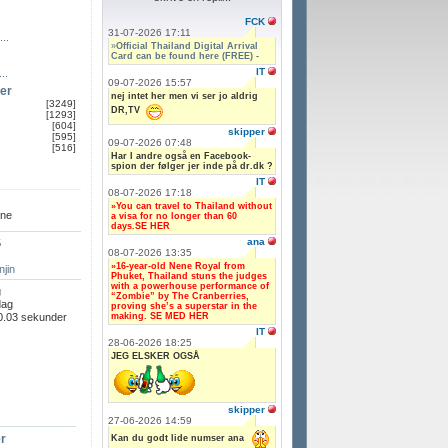
FCK
31-07-2026 17:11
...
»
Official Thailand Digital Arrival
Card can be found here (FREE) -
IT
..
09-07-2026 15:57
er
nej intet her men vi ser jo aldrig
[3249]
DR,TV
[1293]
[604]
skipper
[595]
09-07-2026 07:48
[516]
Har I andre også en Facebook-
spion der følger jer inde på dr.dk ?
IT
08-07-2026 17:18
»You can travel to Thailand without
ine
a visa for no longer than 60
days.SE HER
ana
5
08-07-2026 13:35
»16-year-old Nene Royal from
njin
Phuket, Thailand stuns the judges
with a powerhouse performance of
g
“Zombie” by The Cranberries,
dag
proving she’s a superstar in the
making. SE MED HER
0.03 sekunder
IT
28-06-2026 18:25
JEG ELSKER OGSÅ
skipper
27-06-2026 14:59
er
Kan du godt lide numser ana