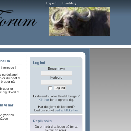
Log ind
Tilmelding
ThaiDK
Log ind
interesse i
Brugernavn
 og deltage i
Kodeord
 er du nødt til
t bruger på
 bruger er
 dig til ved at
Er du endnu ikke tilmeldt bruger?
Klik her
for at oprette dig.
m vi har
Har du glemt dit kodeord?
Bed om et nyt
ved at klikke her
.
2 lyser nu
up2you
Replikboks
Du er nødt til at logge på for at
skrive en replik.