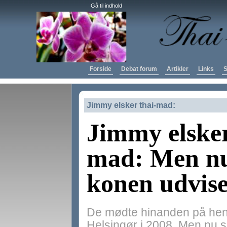
Gå til indhold
Forside
Debat forum
Artikler
Links
S
Jimmy elsker thai-mad:
Jimmy elsker
mad: Men nu
konen udvises
De mødte hinanden på hend
Helsingør i 2008. Men nu s