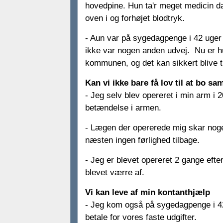
hovedpine. Hun ta'r meget medicin d
oven i og forhøjet blodtryk.
- Aun var på sygedagpenge i 42 uger
ikke var nogen anden udvej. Nu er hun
kommunen, og det kan sikkert blive til
Kan vi ikke bare få lov til at bo s
- Jeg selv blev opereret i min arm i 
betændelse i armen.
- Lægen der opererede mig skar noge
næsten ingen førlighed tilbage.
- Jeg er blevet opereret 2 gange efte
blevet værre af.
Vi kan leve af min kontanthjælp
- Jeg kom også på sygedagpenge i 42
betale for vores faste udgifter.