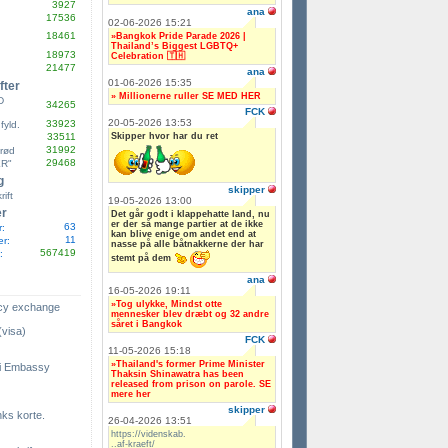
3927
ana
17536
02-06-2026 15:21
18461
»Bangkok Pride Parade 2026 |
Thailand’s Biggest LGBTQ+
18973
Celebration 🇹🇭
21477
ana
01-06-2026 15:35
fter
» Millionerne ruller SE MED HER
D
34265
FCK
20-05-2026 13:53
33923
yld.
Skipper hvor har du ret
33511
31992
rød
29468
R"
g
skipper
rift
19-05-2026 13:00
er
Det går godt i klappehatte land, nu
er der så mange partier at de ikke
63
r:
kan blive enige om andet end at
11
er:
nasse på alle båtnakkerne der har
567419
:
stemt på dem
ana
16-05-2026 19:11
»Tog ulykke, Mindst otte
ncy exchange
mennesker blev dræbt og 32 andre
såret i Bangkok
(visa)
FCK
11-05-2026 15:18
»Thailand's former Prime Minister
i Embassy
Thaksin Shinawatra has been
released from prison on parole. SE
mere her
skipper
inks korte.
26-04-2026 13:51
https://videnskab.
..af-kraeft/