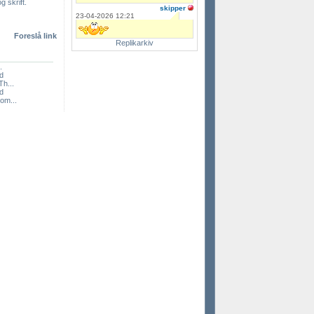
g skrift.
skipper
23-04-2026 12:21
Foreslå link
Replikarkiv
.
nd
Th...
nd
om...