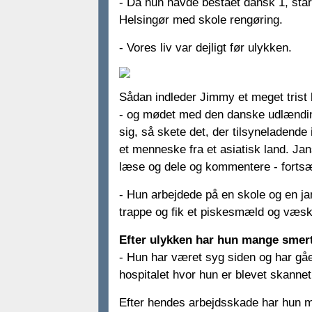
- Da hun havde bestået dansk 1, star
Helsingør med skole rengøring.
- Vores liv var dejligt før ulykken.
Sådan indleder Jimmy et meget trist
- og mødet med den danske udlænding
sig, så skete det, der tilsyneladende
et menneske fra et asiatisk land. Jan
læse og dele og kommentere - fortsæ
- Hun arbejdede på en skole og en jan
trappe og fik et piskesmæld og væsk
Efter ulykken har hun mange smer
- Hun har været syg siden og har gåe
hospitalet hvor hun er blevet skannet
Efter hendes arbejdsskade har hun 