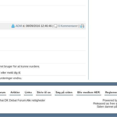
ADM
d. 08/09/2016 12:46:46 |
0 Kommentarer
|
ret bruger for at kunne vurdere.
eller meld dig til.
urderinger endnu.
orum
Artikler
Links
Skriv til os
Søg på siden
Bliv medlem HER:
Regleme
hai DK Debat Forum Alle rettigheder
Powered b
Released as free 
Siden dannet på