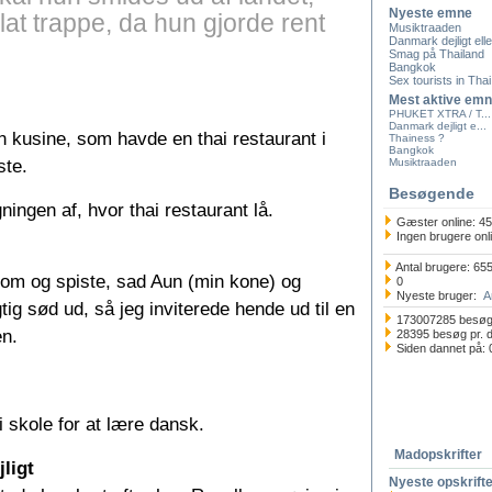
Nyeste emne
glat trappe, da hun gjorde rent
Musiktraaden
Danmark dejligt elle
Smag på Thailand
Bangkok
Sex tourists in Thai.
Mest aktive emn
PHUKET XTRA / T...
Danmark dejligt e...
 kusine, som havde en thai restaurant i
Thainess ?
Bangkok
ste.
Musiktraaden
Besøgende
ingen af, hvor thai restaurant lå.
Gæster online: 45
Ingen brugere onl
Antal brugere: 65
kom og spiste, sad Aun (min kone) og
0
Nyeste bruger:
A
gtig sød ud, så jeg inviterede hende ud til en
173007285 besø
en.
28395 besøg pr. 
Siden dannet på: 
 skole for at lære dansk.
Madopskrifter
jligt
Nyeste opskrift