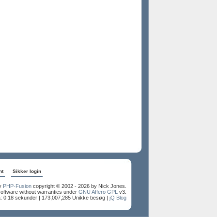
nt
Sikker login
y
PHP-Fusion
copyright © 2002 - 2026 by Nick Jones.
software without warranties under
GNU Affero GPL
v3.
: 0.18 sekunder |
173,007,285 Unikke besøg |
jQ Blog