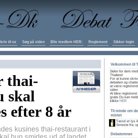
kriv til os
Søg på siden
Bliv medlem HER:
Reglement
Sikker login
Velkommen til 
Siden for dem med 
 thai-
Thailand
For at kunne skrive
debatten og chatten
at være registrere
 skal
siden
At blive registreret
gratis Du kan melde
klikke
HER
 efter 8 år
Til minde om de
mistet
Tænd et lys
4
Seneste fra: 
es kusines thai-restaurant i
Debatemner
kal hun smides ud af landet,