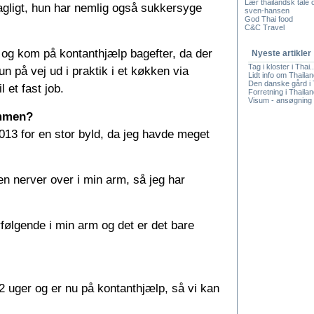
Lær thailandsk tale o
agligt, hun har nemlig også sukkersyge
sven-hansen
God Thai food
C&C Travel
 og kom på kontanthjælp bagefter, da der
Nyeste artikler
Tag i kloster i Thai..
 på vej ud i praktik i et køkken via
Lidt info om Thaila
Den danske gård i 
 et fast job.
Forretning i Thaila
Visum - ansøgning 
ammen?
2013 for en stor byld, da jeg havde meget
n nerver over i min arm, så jeg har
rfølgende i min arm og det er det bare
 uger og er nu på kontanthjælp, så vi kan