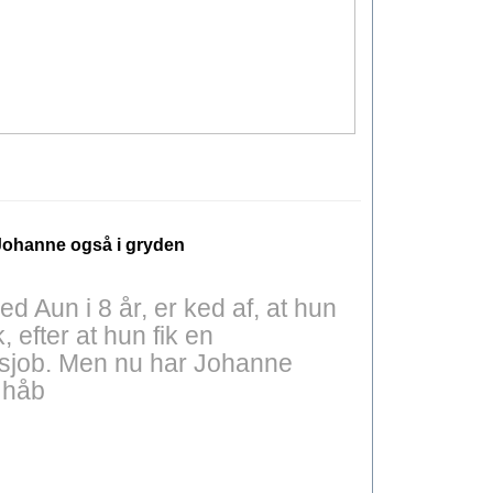
 Johanne også i gryden
d Aun i 8 år, er ked af, at hun
 efter at hun fik en
gsjob. Men nu har Johanne
 håb