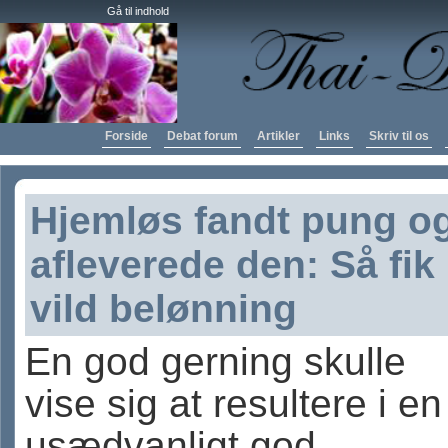
Gå til indhold
Forside
Debat forum
Artikler
Links
Skriv til os
Hjemløs fandt pung o
afleverede den: Så fik
vild belønning
En god gerning skulle
vise sig at resultere i en
usædvanligt god