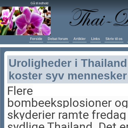
Gå til indhold
Forside
Debat forum
Artikler
Links
Skriv til os
Uroligheder i Thailand
koster syv mennesker 
Flere
bombeeksplosioner o
skyderier ramte fredag
sydlige Thailand. Det er