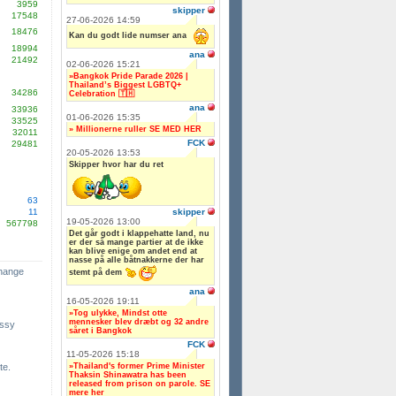
3959
skipper
17548
27-06-2026 14:59
18476
Kan du godt lide numser ana
18994
ana
21492
02-06-2026 15:21
»Bangkok Pride Parade 2026 |
Thailand’s Biggest LGBTQ+
34286
Celebration 🇹🇭
ana
33936
01-06-2026 15:35
33525
» Millionerne ruller SE MED HER
32011
FCK
29481
20-05-2026 13:53
Skipper hvor har du ret
63
skipper
11
19-05-2026 13:00
567798
Det går godt i klappehatte land, nu
er der så mange partier at de ikke
kan blive enige om andet end at
nasse på alle båtnakkerne der har
change
stemt på dem
ana
16-05-2026 19:11
»Tog ulykke, Mindst otte
mennesker blev dræbt og 32 andre
ssy
såret i Bangkok
FCK
11-05-2026 15:18
»Thailand's former Prime Minister
te.
Thaksin Shinawatra has been
released from prison on parole. SE
mere her