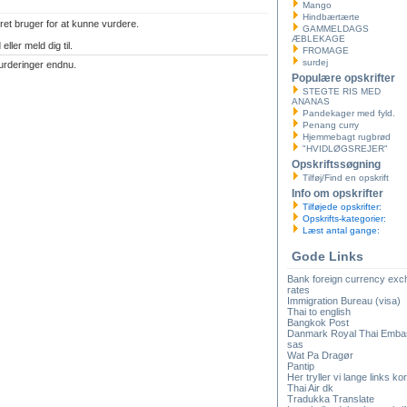
Mango
Hindbærtærte
ret bruger for at kunne vurdere.
GAMMELDAGS
ÆBLEKAGE
eller meld dig til.
FROMAGE
surdej
urderinger endnu.
Populære opskrifter
STEGTE RIS MED
ANANAS
Pandekager med fyld.
Penang curry
Hjemmebagt rugbrød
"HVIDLØGSREJER"
Opskriftssøgning
Tilføj/Find en opskrift
Info om opskrifter
Tilføjede opskrifter:
Opskrifts-kategorier:
Læst antal gange:
Gode Links
Bank foreign currency ex
rates
Immigration Bureau (visa)
Thai to english
Bangkok Post
Danmark Royal Thai Emba
sas
Wat Pa Dragør
Pantip
Her tryller vi lange links kor
Thai Air dk
Tradukka Translate