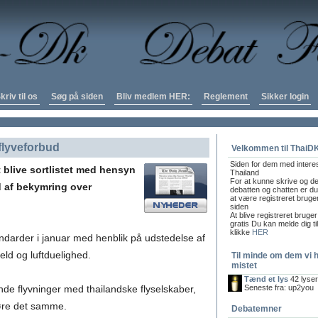
kriv til os
Søg på siden
Bliv medlem HER:
Reglement
Sikker login
 flyveforbud
Velkommen til ThaiD
Siden for dem med intere
at blive sortlistet med hensyn
Thailand
For at kunne skrive og de
nd af bekymring over
debatten og chatten er du 
at være registreret bruge
siden
At blive registreret bruger
gratis Du kan melde dig ti
klikke
HER
ndarder i januar med henblik på udstedelse af
eld og luftduelighed.
Til minde om dem vi 
mistet
Tænd et lys
42 lyse
de flyvninger med thailandske flyselskaber,
Seneste fra: up2you
øre det samme.
Debatemner