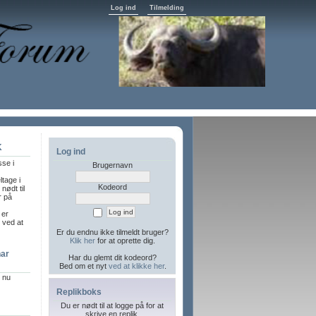
Log ind
Tilmelding
K
Log ind
sse i
Brugernavn
ltage i
Kodeord
nødt til
r på
 er
l ved at
Er du endnu ikke tilmeldt bruger?
Klik her
for at oprette dig.
har
Har du glemt dit kodeord?
Bed om et nyt
ved at klikke her
.
r nu
Replikboks
Du er nødt til at logge på for at
skrive en replik.