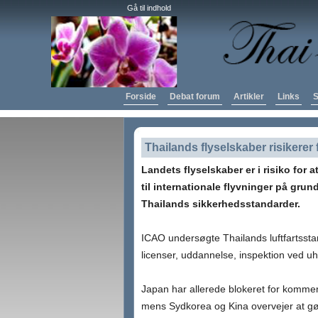
Gå til indhold
Forside
Debat forum
Artikler
Links
S
Thailands flyselskaber risikerer
Landets flyselskaber er i risiko for 
til internationale flyvninger på gru
Thailands sikkerhedsstandarder.
ICAO undersøgte Thailands luftfartssta
licenser, uddannelse, inspektion ved uh
Japan har allerede blokeret for kommen
mens Sydkorea og Kina overvejer at g