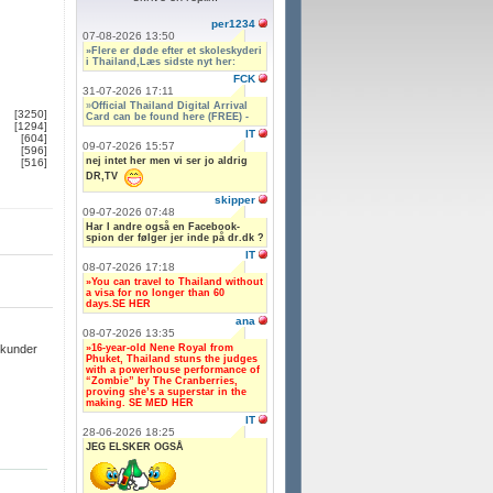
per1234
07-08-2026 13:50
»Flere er døde efter et skoleskyderi
i Thailand,Læs sidste nyt her:
FCK
31-07-2026 17:11
»
Official Thailand Digital Arrival
[3250]
Card can be found here (FREE) -
[1294]
IT
[604]
09-07-2026 15:57
[596]
nej intet her men vi ser jo aldrig
[516]
DR,TV
skipper
09-07-2026 07:48
Har I andre også en Facebook-
spion der følger jer inde på dr.dk ?
IT
08-07-2026 17:18
»You can travel to Thailand without
a visa for no longer than 60
days.SE HER
ana
08-07-2026 13:35
»16-year-old Nene Royal from
ekunder
Phuket, Thailand stuns the judges
with a powerhouse performance of
“Zombie” by The Cranberries,
proving she’s a superstar in the
making. SE MED HER
IT
28-06-2026 18:25
JEG ELSKER OGSÅ