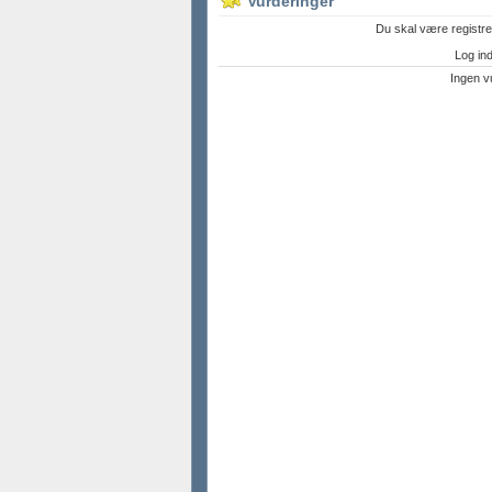
Vurderinger
Du skal være registre
Log ind 
Ingen v