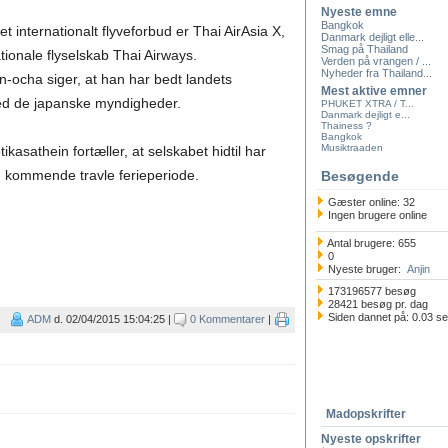
Nyeste emne
Bangkok
 et internationalt flyveforbud er Thai AirAsia X,
Danmark dejligt elle...
Smag på Thailand
ationale flyselskab Thai Airways.
Verden på vrangen / ...
Nyheder fra Thailand...
-ocha siger, at han har bedt landets
Mest aktive emner
ed de japanske myndigheder.
PHUKET XTRA / T...
Danmark dejligt e...
Thainess ?
Bangkok
Musiktraaden
asathein fortæller, at selskabet hidtil har
en kommende travle ferieperiode.
Besøgende
Gæster online: 32
Ingen brugere online
Antal brugere: 655
0
Nyeste bruger:
Anjin
173196577 besøg
28421 besøg pr. dag
Siden dannet på: 0.03 s
ADM
d. 02/04/2015 15:04:25 |
0 Kommentarer
|
Madopskrifter
Nyeste opskrifter