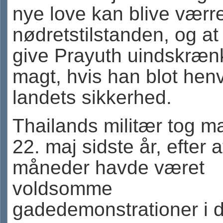
nye love kan blive værr
nødretstilstanden, og at 
give Prayuth uindskræn
magt, hvis han blot henvi
landets sikkerhed.
Thailands militær tog m
22. maj sidste år, efter a
måneder havde været
voldsomme
gadedemonstrationer i d