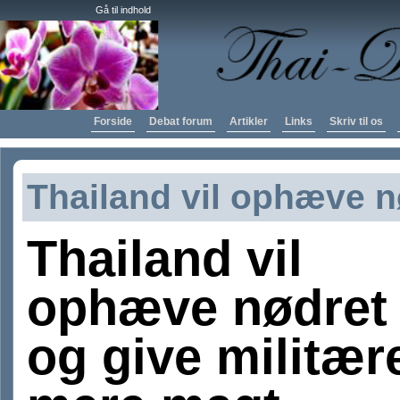
Gå til indhold
Forside
Debat forum
Artikler
Links
Skriv til os
Thailand vil ophæve n
Thailand vil
ophæve nødret
og give militær