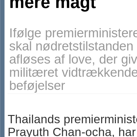
mere magt
Ifølge premierminister
skal nødretstilstanden
afløses af love, der gi
militæret vidtrækkend
beføjelser
Thailands premierminist
Prayuth Chan-ocha, har