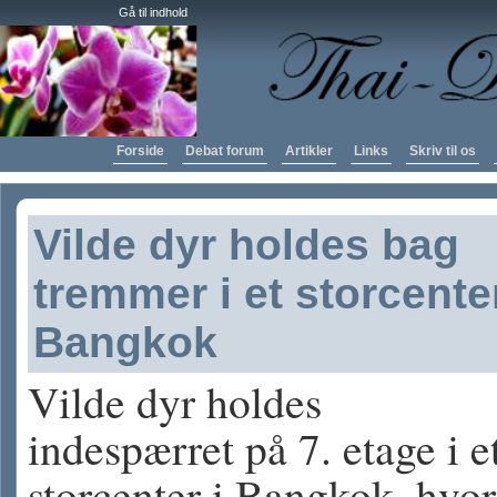
Gå til indhold
Forside
Debat forum
Artikler
Links
Skriv til os
Vilde dyr holdes bag
tremmer i et storcenter
Bangkok
Vilde dyr holdes
indespærret på 7. etage i e
storcenter i Bangkok, hvor