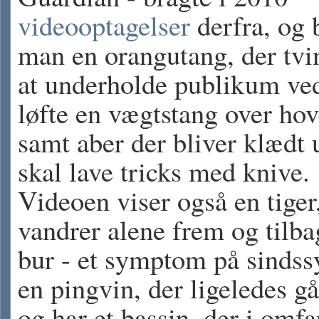
videooptagelser
derfra, og b
man en orangutang, der tvin
at underholde publikum ved
løfte en vægtstang over hov
samt aber der bliver klædt 
skal lave tricks med knive.
Videoen viser også en tige
vandrer alene frem og tilbag
bur - et symptom på sindss
en pingvin, der ligeledes gå
og har et bassin, der i omfa