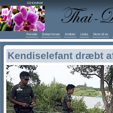
Gå til indhold
Forside
Debat forum
Artikler
Links
Skriv til os
Kendiselefant dræbt a