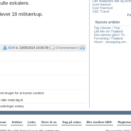
Lær thailandsk tale og skrif
ulle eskalere.
sven-hansen
God Thai food
C&C Travel
levet 18 militærkup.
Fo
Nyeste artikler
Tag i kloster i Thai...
Lidt info om Thailand
Den danske gård i Th...
Forretning i Thailand
Visum - ansøgning om...
ADM
d. 23/05/2014 10:00:39 |
0 Kommentarer
|
ret bruger for at kunne vurdere.
eller meld dig til.
urderinger endnu.
orum
Artikler
Links
Skriv til os
Søg på siden
Bliv medlem HER:
Regleme