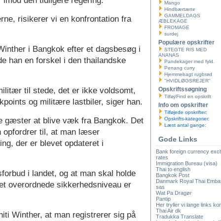
er imod den tidligere regering.
Mango
Hindbærtærte
GAMMELDAGS
rne, risikerer vi en konfrontation fra
ÆBLEKAGE
FROMAGE
surdej
Populære opskrifter
inther i Bangkok efter et dagsbesøg i
STEGTE RIS MED
ANANAS
e han en forskel i den thailandske
Pandekager med fyld.
Penang curry
Hjemmebagt rugbrød
"HVIDLØGSREJER"
litær til stede, det er ikke voldsomt,
Opskriftssøgning
Tilføj/Find en opskrift
points og militære lastbiler, siger han.
Info om opskrifter
Tilføjede opskrifter:
e gæster at blive væk fra Bangkok. Det
Opskrifts-kategorier:
Læst antal gange:
pfordrer til, at man læser
Gode Links
ng, der er blevet opdateret i
Bank foreign currency ex
rates
Immigration Bureau (visa)
Thai to english
forbud i landet, og at man skal holde
Bangkok Post
Danmark Royal Thai Emba
det overordnede sikkerhedsniveau er
sas
Wat Pa Dragør
Pantip
Her tryller vi lange links kor
Thai Air dk
ti Winther, at man registrerer sig på
Tradukka Translate