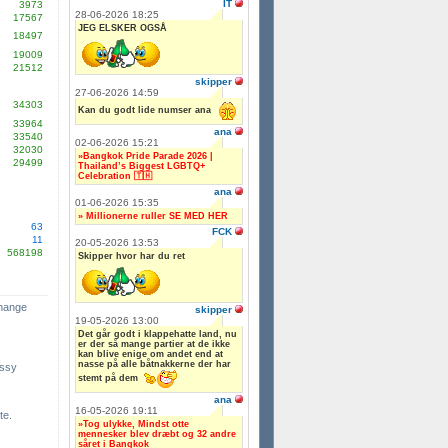
IT
3973
28-06-2026 18:25
17567
JEG ELSKER OGSÅ
18497
19009
21512
skipper
27-06-2026 14:59
34303
Kan du godt lide numser ana
33964
ana
33540
02-06-2026 15:21
32030
»Bangkok Pride Parade 2026 |
29499
Thailand’s Biggest LGBTQ+
Celebration 🇹🇭
ana
01-06-2026 15:35
» Millionerne ruller SE MED HER
63
FCK
11
20-05-2026 13:53
568198
Skipper hvor har du ret
change
skipper
19-05-2026 13:00
Det går godt i klappehatte land, nu
er der så mange partier at de ikke
kan blive enige om andet end at
nasse på alle båtnakkerne der har
ssy
stemt på dem
ana
16-05-2026 19:11
te.
»Tog ulykke, Mindst otte
mennesker blev dræbt og 32 andre
såret i Bangkok