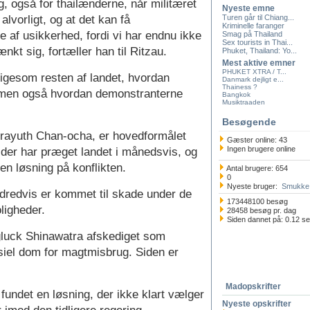
ng, også for thailænderne, når militæret
Nyeste emne
alvorligt, og at det kan få
Turen går til Chiang...
Kriminelle faranger
e af usikkerhed, fordi vi har endnu ikke
Smag på Thailand
Sex tourists in Thai...
nkt sig, fortæller han til Ritzau.
Phuket, Thailand: Yo...
Mest aktive emner
PHUKET XTRA / T...
ligesom resten af landet, hvordan
Danmark dejligt e...
Thainess ?
- men også hvordan demonstranterne
Bangkok
Musiktraaden
Besøgende
Prayuth Chan-ocha, er hovedformålet
Gæster online: 43
Ingen brugere online
 der har præget landet i månedsvis, og
en løsning på konflikten.
Antal brugere: 654
0
Nyeste bruger:
Smukke 
dredvis er kommet til skade under de
173448100 besøg
ligheder.
28458 besøg pr. dag
Siden dannet på: 0.12 s
gluck Shinawatra afskediget som
rsiel dom for magtmisbrug. Siden er
Madopskrifter
fundet en løsning, der ikke klart vælger
Nyeste opskrifter