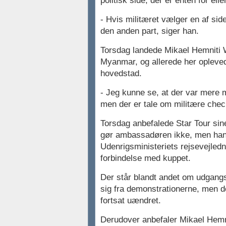
politisk side, der er enten for ell
- Hvis militæret vælger en af side
den anden part, siger han.
Torsdag landede Mikael Hemniti W
Myanmar, og allerede her opleved
hovedstad.
- Jeg kunne se, at der var mere mi
men der er tale om militære check
Torsdag anbefalede Star Tour sin
gør ambassadøren ikke, men han o
Udenrigsministeriets rejsevejledni
forbindelse med kuppet.
Der står blandt andet om udgangs
sig fra demonstrationerne, men 
fortsat uændret.
Derudover anbefaler Mikael Hemni