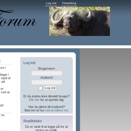
Log ind
Tilmelding
K
Log ind
sse i
Brugernavn
ltage i
Kodeord
nødt til
r på
 er
l ved at
Er du endnu ikke tilmeldt bruger?
Klik her
for at oprette dig.
har
Har du glemt dit kodeord?
Bed om et nyt
ved at klikke her
.
r nu
Replikboks
Du er nødt til at logge på for at
skrive en replik.