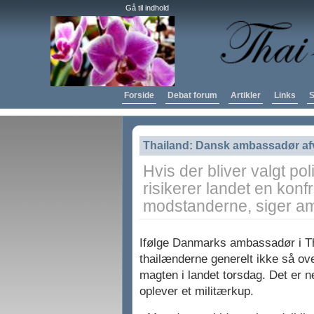
Gå til indhold
Forside
Debat forum
Artikler
Links
S
Thailand: Dansk ambassadør af
Hvis der bliver valgt poli
risikerer landet en konf
modstanderne, siger a
Ifølge Danmarks ambassadør i Th
thailænderne generelt ikke så ove
magten i landet torsdag. Det er ne
oplever et militærkup.