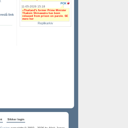
t.
FCK
11-05-2026 15:18
»Thailand's former Prime Minister
Thaksin Shinawatra has been
reslå link
released from prison on parole. SE
mere her
Replikarkiv
nt
Sikker login