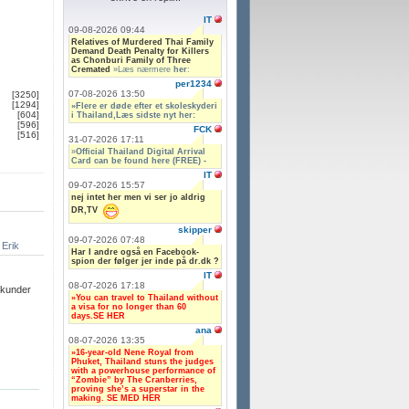
IT
09-08-2026 09:44
Relatives of Murdered Thai Family
Demand Death Penalty for Killers
as Chonburi Family of Three
Cremated
»Læs nærmere
her
:
per1234
07-08-2026 13:50
[3250]
[1294]
»Flere er døde efter et skoleskyderi
[604]
i Thailand,Læs sidste nyt her:
[596]
FCK
[516]
31-07-2026 17:11
»
Official Thailand Digital Arrival
Card can be found here (FREE) -
IT
09-07-2026 15:57
nej intet her men vi ser jo aldrig
DR,TV
skipper
09-07-2026 07:48
Erik
Har I andre også en Facebook-
spion der følger jer inde på dr.dk ?
IT
08-07-2026 17:18
ekunder
»You can travel to Thailand without
a visa for no longer than 60
days.SE HER
ana
08-07-2026 13:35
»16-year-old Nene Royal from
Phuket, Thailand stuns the judges
with a powerhouse performance of
“Zombie” by The Cranberries,
proving she’s a superstar in the
making. SE MED HER