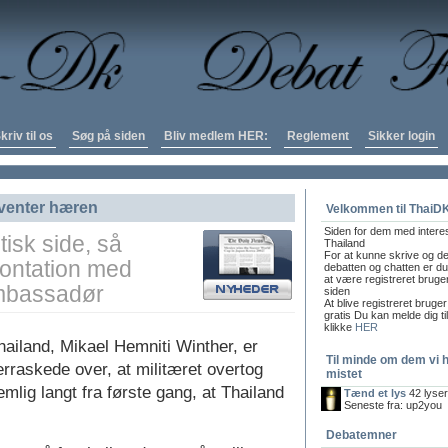
kriv til os
Søg på siden
Bliv medlem HER:
Reglement
Sikker login
venter hæren
Velkommen til ThaiD
Siden for dem med intere
tisk side, så
Thailand
For at kunne skrive og de
rontation med
debatten og chatten er du 
at være registreret bruge
mbassadør
siden
At blive registreret bruger
gratis Du kan melde dig ti
klikke
HER
ailand, Mikael Hemniti Winther, er
Til minde om dem vi 
rraskede over, at militæret overtog
mistet
mlig langt fra første gang, at Thailand
Tænd et lys
42 lyse
Seneste fra: up2you
Debatemner