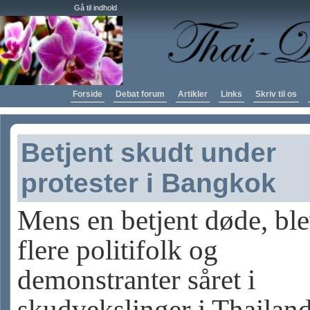
Gå til indhold
Forside
Debat forum
Artikler
Links
Skriv til os
Betjent skudt under
protester i Bangkok
Mens en betjent døde, bl
flere politifolk og
demonstranter såret i
skudvekslinger i Thailan