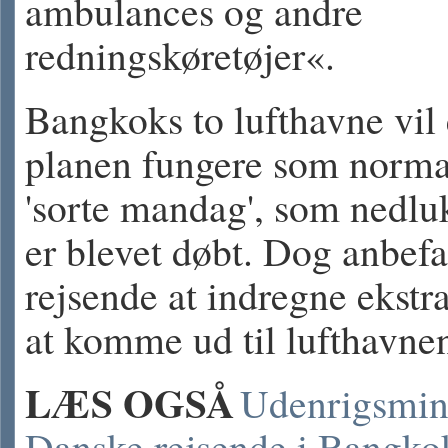
ambulances og andre
redningskøretøjer«.
Bangkoks to lufthavne vil 
planen fungere som norma
'sorte mandag', som nedl
er blevet døbt. Dog anbefa
rejsende at indregne ekstra 
at komme ud til lufthavne
LÆS OGSÅ
Udenrigsmini
Danske rejsende i Bangko