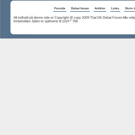
Forside
Debat forum
Artikler
Links
Skriv t
Alt indhold på denne side er Copyright @ copy 2009 Thai DK Debat Forum Alle rett
forbeholdes Siden er optimeret til 1024 * 768