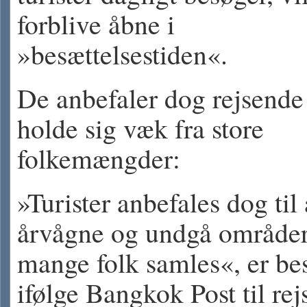
forblive åbne i
»besættelsestiden«.
De anbefaler dog rejsende
holde sig væk fra store
folkemængder:
»Turister anbefales dog til
årvågne og undgå områder
mange folk samles«, er b
ifølge Bangkok Post til rej