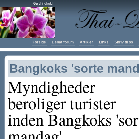
Gå til indhold
Forside
Debat forum
Artikler
Links
Skriv til os
Bangkoks 'sorte mand
Myndigheder
beroliger turister
inden Bangkoks 'sor
mandag'