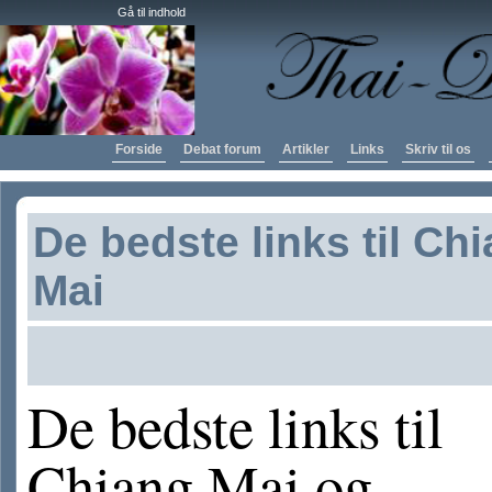
Gå til indhold
Forside
Debat forum
Artikler
Links
Skriv til os
De bedste links til Ch
Mai
De bedste links til
Chiang Mai og