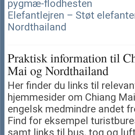
pygmæ-flodhesten
Elefantlejren – Støt elefante
Nordthailand
Praktisk information til C
Mai og Nordthailand
Her finder du links til releva
hjemmesider om Chiang Mai
engelsk medmindre andet f
Find for eksempel turistbur
samt links til bus, tog og lu