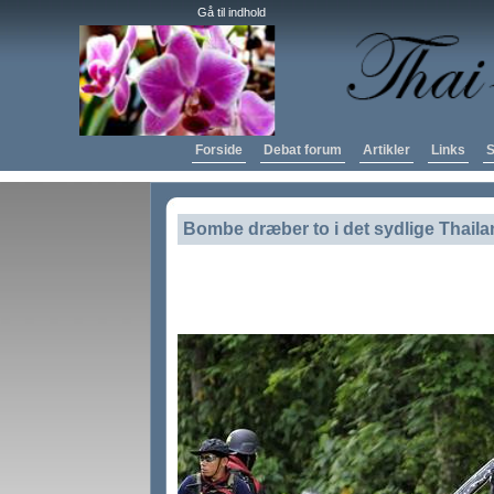
Gå til indhold
Forside
Debat forum
Artikler
Links
S
Bombe dræber to i det sydlige Thail