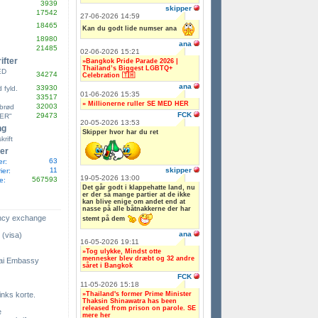
3939
skipper
17542
27-06-2026 14:59
18465
Kan du godt lide numser ana
18980
ana
21485
02-06-2026 15:21
ifter
»Bangkok Pride Parade 2026 |
Thailand’s Biggest LGBTQ+
ED
34274
Celebration 🇹🇭
ana
33930
fyld.
01-06-2026 15:35
33517
» Millionerne ruller SE MED HER
32003
brød
FCK
29473
ER"
20-05-2026 13:53
ng
Skipper hvor har du ret
krift
ter
63
er:
skipper
11
ier:
19-05-2026 13:00
567593
e:
Det går godt i klappehatte land, nu
er der så mange partier at de ikke
kan blive enige om andet end at
nasse på alle båtnakkerne der har
ency exchange
stemt på dem
ana
 (visa)
16-05-2026 19:11
»Tog ulykke, Mindst otte
mennesker blev dræbt og 32 andre
ai Embassy
såret i Bangkok
FCK
11-05-2026 15:18
»Thailand's former Prime Minister
links korte.
Thaksin Shinawatra has been
released from prison on parole. SE
e
mere her