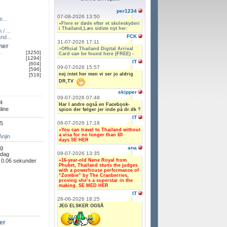
per1234
07-08-2026 13:50
e...
»Flere er døde efter et skoleskyderi
i Thailand,Læs sidste nyt her:
/ ...
FCK
nd...
31-07-2026 17:11
ner
»
Official Thailand Digital Arrival
.
[3250]
Card can be found here (FREE) -
[1294]
IT
[604]
09-07-2026 15:57
[596]
nej intet her men vi ser jo aldrig
[516]
DR,TV
skipper
09-07-2026 07:48
4
Har I andre også en Facebook-
line
spion der følger jer inde på dr.dk ?
IT
08-07-2026 17:18
55
»You can travel to Thailand without
a visa for no longer than 60
Anjin
days.SE HER
g
ana
08-07-2026 13:35
 dag
»16-year-old Nene Royal from
 0.06 sekunder
Phuket, Thailand stuns the judges
with a powerhouse performance of
“Zombie” by The Cranberries,
proving she’s a superstar in the
making. SE MED HER
IT
28-06-2026 18:25
JEG ELSKER OGSÅ
er