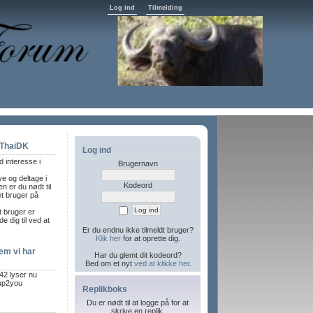
Log ind
Tilmelding
 ThaiDK
Log ind
 interesse i
Brugernavn
ve og deltage i
Kodeord
n er du nødt til
et bruger på
et bruger er
e dig til ved at
Er du endnu ikke tilmeldt bruger?
Klik her
for at oprette dig.
em vi har
Har du glemt dit kodeord?
Bed om et nyt
ved at klikke her
.
42 lyser nu
 up2you
Replikboks
Du er nødt til at logge på for at
skrive en replik.