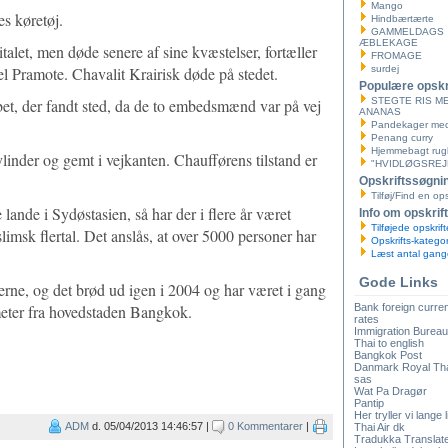
Mango
s køretøj.
Hindbærtærte
GAMMELDAGS
ÆBLEKAGE
talet, men døde senere af sine kvæstelser, fortæller
FROMAGE
l Pramote. Chavalit Krairisk døde på stedet.
surdej
Populære opskr
bet, der fandt sted, da de to embedsmænd var på vej
STEGTE RIS M
ANANAS
Pandekager med 
Penang curry
Hjemmebagt rug
ylinder og gemt i vejkanten. Chaufførens tilstand er
"HVIDLØGSREJ
Opskriftssøgni
Tilføj/Find en ops
ande i Sydøstasien, så har der i flere år været
Info om opskrif
Tilføjede opskrift
slimsk flertal. Det anslås, at over 5000 personer har
Opskrifts-kategor
Læst antal gang
Gode Links
erne, og det brød ud igen i 2004 og har været i gang
ometer fra hovedstaden Bangkok.
Bank foreign curr
rates
Immigration Bureau
Thai to english
Bangkok Post
Danmark Royal Th
sas
Wat Pa Dragør
Pantip
Her tryller vi lange 
ADM
d. 05/04/2013 14:46:57 |
0 Kommentarer
|
Thai Air dk
Tradukka Translat