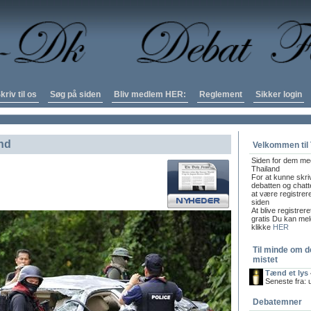
kriv til os
Søg på siden
Bliv medlem HER:
Reglement
Sikker login
and
Velkommen til
Siden for dem med
Thailand
For at kunne skri
debatten og chatte
at være registrer
siden
At blive registrer
gratis Du kan meld
klikke
HER
Til minde om d
mistet
Tænd et lys
Seneste fra:
Debatemner