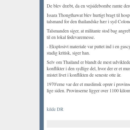
De blev dræbt, da en vejsidebombe ramte dere
Issara Thongthawat blev hurtigt bragt til hospi
talsmand for den thailandske hær i syd Colone
Talsmanden siger, at militante stod bag angre
til en lokal fødevaremesse.
- Eksplosivt materiale var puttet ind i en gasc
stadig kritisk, siger han.
Selv om Thailand er blandt de mest udviklede l
konflikter i den sydlige del, hvor der er et mu
mistet livet i konflikten de seneste otte år.
1970'erne var der et muslimsk oprør i provins
lige siden. Provinserne ligger over 1100 kil
kilde DR