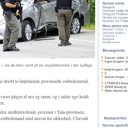
Nyeste emne
Bangkok
Danmark dejligt ell
Smag på Thailand
Verden på vrangen 
Nyheder fra Thaila
Mest aktive em
PHUKET XTRA / T..
Danmark dejligt e...
Thainess ?
Bangkok
Musiktraaden
Besøgende
Gæster online: 3
Ingen brugere on
, da de blev ramt af en vejsidebombe i det sydlige
Antal brugere: 6
0
Nyeste bruger:
ar dræbt to højtstående provinsielle embedsmænd,
173086353 besø
28408 besøg pr.
Siden dannet på:
æret plaget af uro og oprør, og i sidste uge holdt
ere.
den stedfortrædende guvernør i Yala-provinsen,
e embedsmand med ansvar for sikkerhed, Chavalit
Madopskrifter
Nyeste opskrift