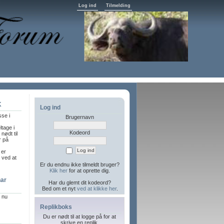
Log ind
Tilmelding
K
Log ind
sse i
Brugernavn
ltage i
Kodeord
nødt til
r på
 er
l ved at
Er du endnu ikke tilmeldt bruger?
Klik her
for at oprette dig.
har
Har du glemt dit kodeord?
Bed om et nyt
ved at klikke her
.
r nu
Replikboks
Du er nødt til at logge på for at
skrive en replik.