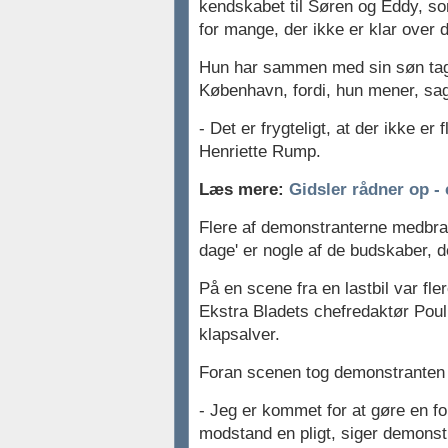
kendskabet til Søren og Eddy, som 
for mange, der ikke er klar over
Hun har sammen med sin søn taget
København, fordi, hun mener, sag
- Det er frygteligt, at der ikke er
Henriette Rump.
Læs mere:
Gidsler rådner op - 
Flere af demonstranterne medbrag
dage' er nogle af de budskaber, de
På en scene fra en lastbil var fle
Ekstra Bladets chefredaktør Poul 
klapsalver.
Foran scenen tog demonstranten T
- Jeg er kommet for at gøre en for
modstand en pligt, siger demonstr