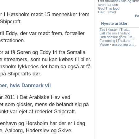
Lær thailandsk tale og skrif
sven-hansen
God Thai food
C&C Travel
der I Hørsholm mødt 15 mennesker frem
Fo
Shipcraft.
Nyeste artikler
Tag i kloster i Thai...
til Eddy, der var mødt frem, fortæller
Lidt info om Thailand
Den danske gård i Th...
strationen.
Forretning i Thailand
Visum - ansøgning om...
or at få Søren og Eddy fri fra Somalia
e streamers, som nu kan købes til biler.
rsholm lykkedes det ham da også at få
på Shipcrafts dør.
ber, hvis Danmark vil
ar 2011 i Det Arabiske Hav ved
t som gidsler, mens de befandt sig på
kt var ejet af rederiet Shipcraft.
enhavn og Hørsholm har der er i dag
, Aalborg, Haderslev og Skive.