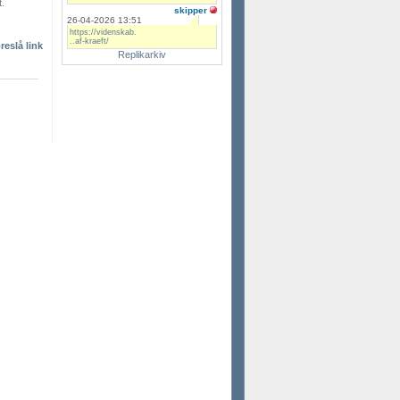
t.
skipper
26-04-2026 13:51
https://videnskab.
..af-kraeft/
reslå link
Replikarkiv