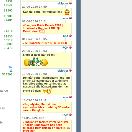
3939
skipper
17542
27-06-2026 14:59
18465
Kan du godt lide numser ana
18980
ana
21485
02-06-2026 15:21
»Bangkok Pride Parade 2026 |
Thailand’s Biggest LGBTQ+
34274
Celebration 🇹🇭
ana
33930
01-06-2026 15:35
33517
» Millionerne ruller SE MED HER
32003
FCK
29473
20-05-2026 13:53
Skipper hvor har du ret
63
skipper
11
19-05-2026 13:00
567593
Det går godt i klappehatte land, nu
er der så mange partier at de ikke
kan blive enige om andet end at
nasse på alle båtnakkerne der har
change
stemt på dem
ana
16-05-2026 19:11
»Tog ulykke, Mindst otte
mennesker blev dræbt og 32 andre
ssy
såret i Bangkok
FCK
11-05-2026 15:18
»Thailand's former Prime Minister
te.
Thaksin Shinawatra has been
released from prison on parole. SE
mere her