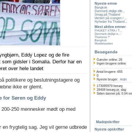
Nyeste emne
Bangkok
Danmark dejligt elle...
Smag på Thailand
Verden på vrangen / ...
Nyheder fra Thailand...
Mest aktive emner
PHUKET XTRA / T...
Danmark dejligt e...
Thainess ?
Bangkok
Musiktraaden
Besøgende
ngbjørn, Eddy Lopez og de fire
Gæster online: 26
t som gidsler i Somalia. Derfor har en
Ingen brugere online
et over hele landet
Antal brugere: 655
0
å politikere og beslutningstagere og
Nyeste bruger:
Anjin
kæbne ikke er glemt.
173085979 besøg
28408 besøg pr. dag
Siden dannet på: 0.04 s
e for Søren og Eddy
 200-250 mennesker mødt op med
Madopskrifter
r en frygtelig sag. Jeg vil gerne udbrede
Nyeste opskrifter