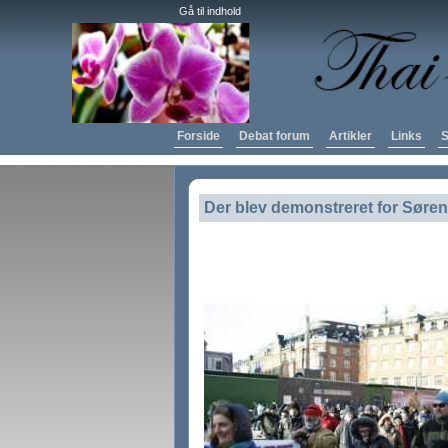
Gå til indhold
Forside
Debat forum
Artikler
Links
S
Der blev demonstreret for Søre