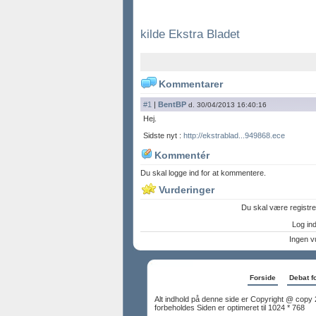
kilde Ekstra Bladet
Kommentarer
#1
|
BentBP
d. 30/04/2013 16:40:16
Hej.
Sidste nyt :
http://ekstrablad...949868.ece
Kommentér
Du skal logge ind for at kommentere.
Vurderinger
Du skal være registre
Log ind 
Ingen v
Forside
Debat f
Alt indhold på denne side er Copyright @ copy 
forbeholdes Siden er optimeret til 1024 * 768