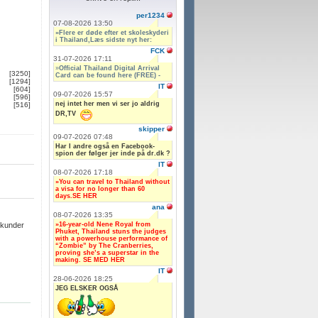
per1234
07-08-2026 13:50
»Flere er døde efter et skoleskyderi
i Thailand,Læs sidste nyt her:
FCK
31-07-2026 17:11
»
Official Thailand Digital Arrival
[3250]
Card can be found here (FREE) -
[1294]
IT
[604]
09-07-2026 15:57
[596]
nej intet her men vi ser jo aldrig
[516]
DR,TV
skipper
09-07-2026 07:48
Har I andre også en Facebook-
spion der følger jer inde på dr.dk ?
IT
08-07-2026 17:18
»You can travel to Thailand without
a visa for no longer than 60
days.SE HER
ana
08-07-2026 13:35
»16-year-old Nene Royal from
ekunder
Phuket, Thailand stuns the judges
with a powerhouse performance of
“Zombie” by The Cranberries,
proving she’s a superstar in the
making. SE MED HER
IT
28-06-2026 18:25
JEG ELSKER OGSÅ