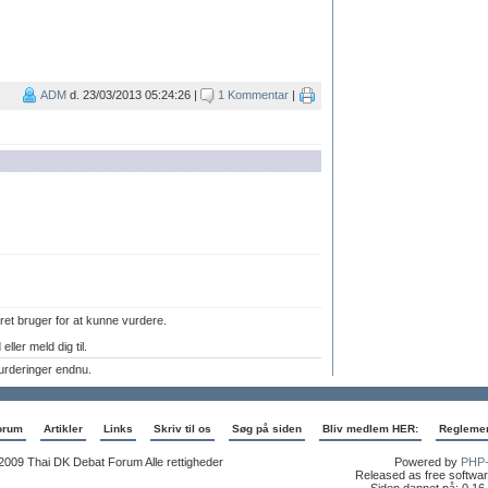
ADM
d. 23/03/2013 05:24:26 |
1 Kommentar
|
ret bruger for at kunne vurdere.
eller meld dig til.
urderinger endnu.
orum
Artikler
Links
Skriv til os
Søg på siden
Bliv medlem HER:
Regleme
2009 Thai DK Debat Forum Alle rettigheder
Powered by
PHP-
Released as free softwar