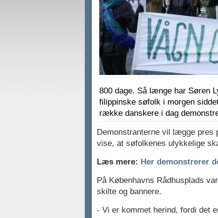
800 dage. Så længe har Søren Ly
filippinske søfolk i morgen sidde
række danskere i dag demonstrer
Demonstranterne vil lægge pres p
vise, at søfolkenes ulykkelige s
Læs mere:
Her demonstrerer d
På Københavns Rådhusplads var
skilte og bannere.
- Vi er kommet herind, fordi det e