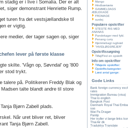
stadig er i live i Somalia. Der er alt
Mango
Hindbærtærte
 det, siger demonstrant Henriette Rump.
GAMMELDAGS
ÆBLEKAGE
FROMAGE
 turen fra det vestsjællandske til
surdej
Populære opskrifter
en er vigtig.
STEGTE RIS MED
ANANAS
 flere medier, der tager sagen op, siger
Pandekager med fyld.
Penang curry
Hjemmebagt rugbrød
"HVIDLØGSREJER"
Opskriftssøgning
chefen lever på første klasse
Tilføj/Find en opskrift
Info om opskrifter
te skilte. 'Vågn op, Søvndal' og '800
Tilføjede opskrifter:
Opskrifts-kategorier:
r stod trykt.
Læst antal gange:
Gode Links
re talere på. Politikeren Freddy Blak og
Bank foreign currency ex
Madsen talte blandt andre til store
rates
Immigration Bureau (visa)
Thai to english
Bangkok Post
Danmark Royal Thai Emba
anja Bjørn Zabell plads.
sas
Wat Pa Dragør
Pantip
skel. Når uret bliver ret, bliver
Her tryller vi lange links kor
Thai Air dk
ant Tanja Bjørn Zabell.
Tradukka Translate