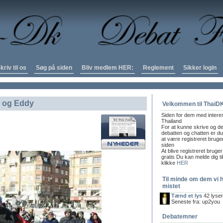
kriv til os
Søg på siden
Bliv medlem HER:
Reglement
Sikker login
n og Eddy
Velkommen til ThaiD
Siden for dem med intere
Thailand
For at kunne skrive og de
debatten og chatten er du 
at være registreret bruge
siden
At blive registreret bruger
gratis Du kan melde dig ti
klikke
HER
Til minde om dem vi 
mistet
Tænd et lys
42 lyse
Seneste fra: up2you
Debatemner