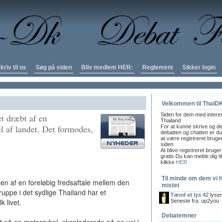
kriv til os
Søg på siden
Bliv medlem HER:
Reglement
Sikker login
Velkommen til ThaiD
Siden for dem med intere
et dræbt af en
Thailand
 af landet. Det formodes,
For at kunne skrive og de
debatten og chatten er du 
.
at være registreret bruge
siden
At blive registreret bruger
gratis Du kan melde dig ti
klikke
HER
Til minde om dem vi 
n af en foreløbig fredsaftale mellem den
mistet
ruppe i det sydlige Thailand har et
Tænd et lys
42 lyse
 livet.
Seneste fra: up2you
Debatemner