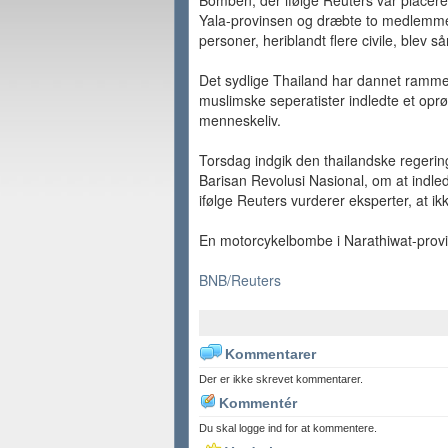
Bomben, der ifølge Reuters var placere
Yala-provinsen og dræbte to medlemmer
personer, heriblandt flere civile, blev så
Det sydlige Thailand har dannet rammen
muslimske seperatister indledte et oprø
menneskeliv.
Torsdag indgik den thailandske regerin
Barisan Revolusi Nasional, om at indled
ifølge Reuters vurderer eksperter, at ik
En motorcykelbombe i Narathiwat-provi
BNB/Reuters
Kommentarer
Der er ikke skrevet kommentarer.
Kommentér
Du skal logge ind for at kommentere.