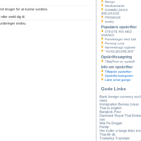
Mango
Hindbærtærte
ret bruger for at kunne vurdere.
GAMMELDAGS
ÆBLEKAGE
eller meld dig til.
FROMAGE
surdej
urderinger endnu.
Populære opskrifter
STEGTE RIS MED
ANANAS
Pandekager med fyld.
Penang curry
Hjemmebagt rugbrød
"HVIDLØGSREJER"
Opskriftssøgning
Tilføj/Find en opskrift
Info om opskrifter
Tilføjede opskrifter:
Opskrifts-kategorier:
Læst antal gange:
Gode Links
Bank foreign currency ex
rates
Immigration Bureau (visa)
Thai to english
Bangkok Post
Danmark Royal Thai Emba
sas
Wat Pa Dragør
Pantip
Her tryller vi lange links kor
Thai Air dk
Tradukka Translate