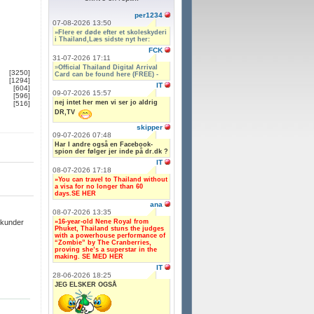
per1234
07-08-2026 13:50
»Flere er døde efter et skoleskyderi
i Thailand,Læs sidste nyt her:
FCK
31-07-2026 17:11
»
Official Thailand Digital Arrival
[3250]
Card can be found here (FREE) -
[1294]
IT
[604]
09-07-2026 15:57
[596]
nej intet her men vi ser jo aldrig
[516]
DR,TV
skipper
09-07-2026 07:48
Har I andre også en Facebook-
spion der følger jer inde på dr.dk ?
IT
08-07-2026 17:18
»You can travel to Thailand without
a visa for no longer than 60
days.SE HER
ana
08-07-2026 13:35
»16-year-old Nene Royal from
ekunder
Phuket, Thailand stuns the judges
with a powerhouse performance of
“Zombie” by The Cranberries,
proving she’s a superstar in the
making. SE MED HER
IT
28-06-2026 18:25
JEG ELSKER OGSÅ