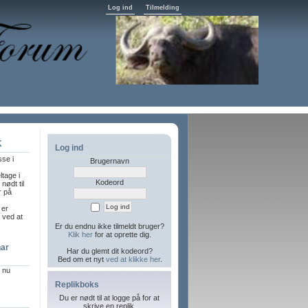
Log ind
Tilmelding
K
Log ind
sse i
Brugernavn
ltage i
Kodeord
nødt til
r på
 er
l ved at
Er du endnu ikke tilmeldt bruger?
Klik her
for at oprette dig.
har
Har du glemt dit kodeord?
Bed om et nyt
ved at klikke her
.
r nu
Replikboks
Du er nødt til at logge på for at
skrive en replik.