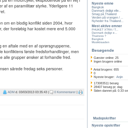
t på en motorcykel, eksploderede på en vej i
Nyeste emne
 af en paramilitær styrke. Yderligere 11
Bangkok
ret.
Danmark dejligt elle...
Smag på Thailand
Verden på vrangen / ...
Nyheder fra Thailand...
 om en blodig konflikt siden 2004, hvor
Mest aktive emner
r, der foreløbig har kostet mere end 5.000
PHUKET XTRA / T...
Danmark dejligt e...
Thainess ?
Bangkok
Musiktraaden
g en aftale med en af oprørsgrupperne,
Besøgende
e konfliktens første fredsforhandlinger, men
ke alle grupper ønsker at forhandle fred.
Gæster online: 25
Ingen brugere online
nsen sårede fredag seks personer.
Antal brugere: 655
0
Nyeste bruger:
Anjin
173083511 besøg
28407 besøg pr. dag
Siden dannet på: 0.33 s
ADM
d. 03/03/2013 03:35:43 |
0 Kommentarer
|
Madopskrifter
Nyeste opskrifter