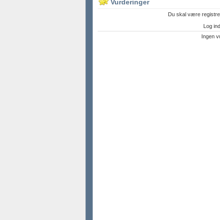
Vurderinger
Du skal være registre
Log ind 
Ingen v