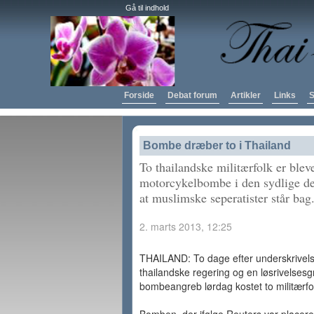
Gå til indhold
Forside
Debat forum
Artikler
Links
S
Bombe dræber to i Thailand
To thailandske militærfolk er blev
motorcykelbombe i den sydlige del
at muslimske seperatister står bag
2. marts 2013, 12:25
THAILAND: To dage efter underskrivelse
thailandske regering og en løsrivelsesg
bombeangreb lørdag kostet to militærfolk