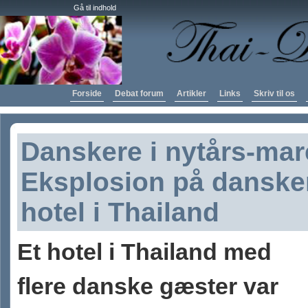
Gå til indhold
Forside
Debat forum
Artikler
Links
Skriv til os
Danskere i nytårs-mare
Eksplosion på danske
hotel i Thailand
Et hotel i Thailand med
flere danske gæster var