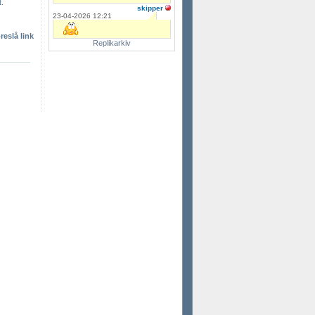
t.
skipper
23-04-2026 12:21
reslå link
Replikarkiv