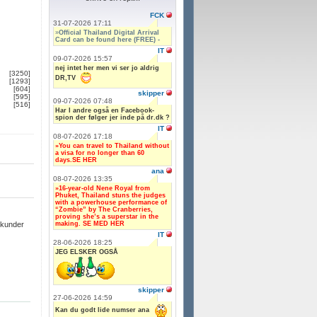
FCK
31-07-2026 17:11
»
Official Thailand Digital Arrival
Card can be found here (FREE) -
IT
09-07-2026 15:57
nej intet her men vi ser jo aldrig
[3250]
DR,TV
[1293]
[604]
skipper
[595]
09-07-2026 07:48
[516]
Har I andre også en Facebook-
spion der følger jer inde på dr.dk ?
IT
08-07-2026 17:18
»You can travel to Thailand without
a visa for no longer than 60
days.SE HER
ana
08-07-2026 13:35
»16-year-old Nene Royal from
Phuket, Thailand stuns the judges
with a powerhouse performance of
“Zombie” by The Cranberries,
proving she’s a superstar in the
making. SE MED HER
ekunder
IT
28-06-2026 18:25
JEG ELSKER OGSÅ
skipper
27-06-2026 14:59
Kan du godt lide numser ana