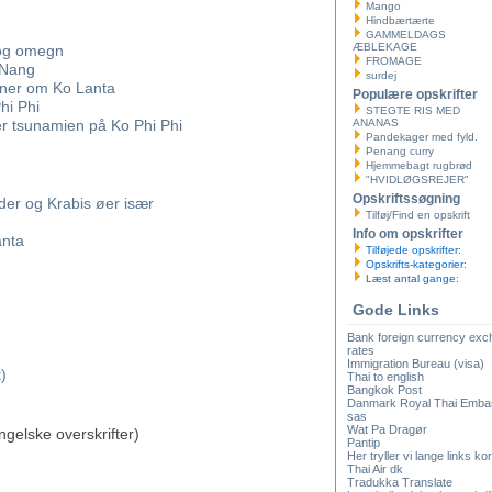
Mango
Hindbærtærte
GAMMELDAGS
ÆBLEKAGE
 og omegn
FROMAGE
 Nang
surdej
oner om Ko Lanta
Populære opskrifter
hi Phi
STEGTE RIS MED
er tsunamien på Ko Phi Phi
ANANAS
Pandekager med fyld.
Penang curry
Hjemmebagt rugbrød
"HVIDLØGSREJER"
Opskriftssøgning
er og Krabis øer især
Tilføj/Find en opskrift
Info om opskrifter
anta
Tilføjede opskrifter:
Opskrifts-kategorier:
Læst antal gange:
Gode Links
Bank foreign currency ex
rates
Immigration Bureau (visa)
)
Thai to english
Bangkok Post
Danmark Royal Thai Emba
sas
Wat Pa Dragør
gelske overskrifter)
Pantip
Her tryller vi lange links kor
Thai Air dk
Tradukka Translate