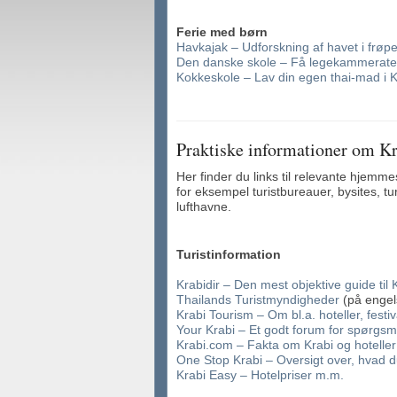
Ferie med børn
Havkajak – Udforskning af havet i frøpe
Den danske skole – Få legekammerater 
Kokkeskole – Lav din egen thai-mad i K
Praktiske informationer om K
Her finder du links til relevante hjemm
for eksempel turistbureauer, bysites, tu
lufthavne.
Turistinformation
Krabidir – Den mest objektive guide til 
Thailands Turistmyndigheder
(på engel
Krabi Tourism – Om bl.a. hoteller, festiv
Your Krabi – Et godt forum for spørgsmå
Krabi.com – Fakta om Krabi og hoteller
One Stop Krabi – Oversigt over, hvad d
Krabi Easy – Hotelpriser m.m.