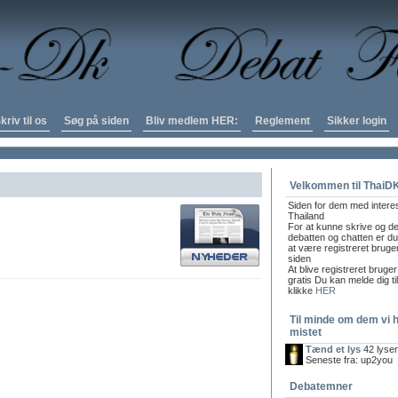
kriv til os
Søg på siden
Bliv medlem HER:
Reglement
Sikker login
Velkommen til ThaiD
Siden for dem med intere
Thailand
For at kunne skrive og de
debatten og chatten er du 
at være registreret bruge
siden
At blive registreret bruger
gratis Du kan melde dig ti
klikke
HER
Til minde om dem vi 
mistet
Tænd et lys
42 lyse
Seneste fra: up2you
Debatemner