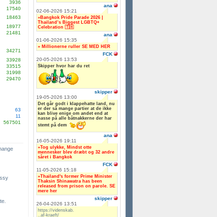
3936
ana
17540
02-06-2026 15:21
18463
»Bangkok Pride Parade 2026 |
Thailand’s Biggest LGBTQ+
18977
Celebration 🇹🇭
21481
ana
01-06-2026 15:35
» Millionerne ruller SE MED HER
34271
FCK
20-05-2026 13:53
33928
Skipper hvor har du ret
33515
31998
29470
skipper
19-05-2026 13:00
Det går godt i klappehatte land, nu
er der så mange partier at de ikke
63
kan blive enige om andet end at
11
nasse på alle båtnakkerne der har
567501
stemt på dem
ana
16-05-2026 19:11
»Tog ulykke, Mindst otte
change
mennesker blev dræbt og 32 andre
såret i Bangkok
FCK
11-05-2026 15:18
»Thailand's former Prime Minister
ssy
Thaksin Shinawatra has been
released from prison on parole. SE
mere her
skipper
te.
26-04-2026 13:51
https://videnskab.
..af-kraeft/