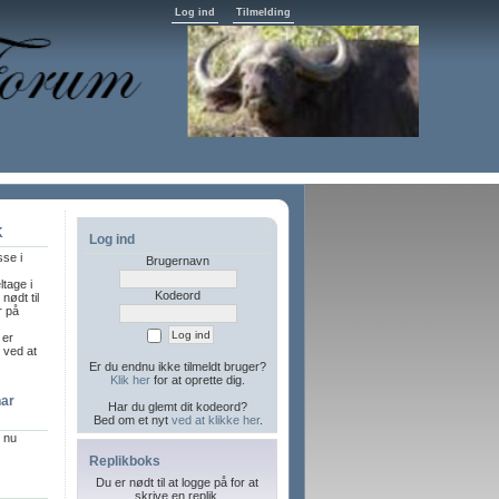
Log ind
Tilmelding
K
Log ind
sse i
Brugernavn
ltage i
Kodeord
nødt til
r på
 er
l ved at
Er du endnu ikke tilmeldt bruger?
Klik her
for at oprette dig.
har
Har du glemt dit kodeord?
Bed om et nyt
ved at klikke her
.
r nu
Replikboks
Du er nødt til at logge på for at
skrive en replik.