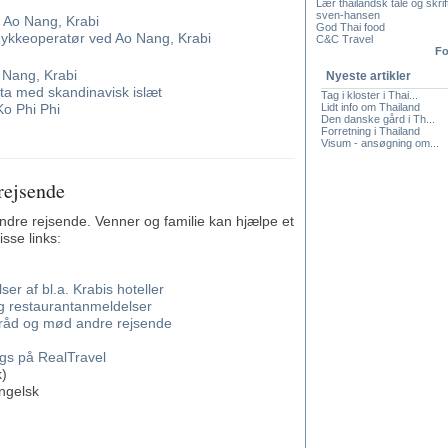
Lær thailandsk tale og skrif
sven-hansen
 Ao Nang, Krabi
God Thai food
dykkeoperatør ved Ao Nang, Krabi
C&C Travel
Fo
 Nang, Krabi
Nyeste artikler
ta med skandinavisk islæt
Tag i kloster i Thai...
o Phi Phi
Lidt info om Thailand
Den danske gård i Th...
Forretning i Thailand
Visum - ansøgning om...
 rejsende
andre rejsende. Venner og familie kan hjælpe et
sse links:
er af bl.a. Krabis hoteller
 og restaurantanmeldelser
 råd og mød andre rejsende
ogs på RealTravel
k)
ngelsk