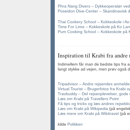
Phra Nang Divers – Dykkeoperatør ved
Poseidon Dive-Center – Skandinavisk 
Thai Cookery School – Kokkeskole i Ao
Time For Lime – Kokkeskole på Ko Lan
Pum Cooking School – Kokkeskole på K
Inspiration til Krabi fra andre
Indimellem får man de bedste tips fra 
langt stykke ad vejen, men prøv også di
Tripadvisor – Andre rejsendes anmeldels
Virtual Tourist – Brugerfotos fra Krabi
Travbuddy – Del rejseoplevelser, gode
Læs om Krabi på Travellers Point
Få tips og tricks og læs andres rejsebl
Læs om Krabi på Wikipedia
(på engels
Læs mere om Krabi på Wikitravel
(på e
kilde
Politiken