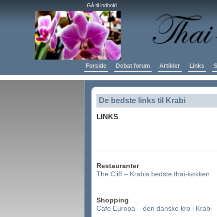
Gå til indhold
Forside
Debat forum
Artikler
Links
S
De bedste links til Krabi
LINKS
Restauranter
The Cliff – Krabis bedste thai-køkken
Shopping
Cafe Europa – den danske kro i Krabi