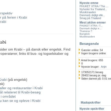
Nyeste emne
PHUKET XTRA / The ...
Nyheder fra Thailand...
Musiktraaden
rspektiv
Danmark dejligt elle...
på ferien i Krabi
Smag på Thailand
rabi
Mest aktive emner
PHUKET XTRA / T...
Danmark dejligt e...
Thainess ?
Bangkok
Musiktraaden
rabi
Besøgende
esider om Krabi – på dansk eller engelsk. Find
Gæster online: 54
roperatører, links til bus- og togselskaber og
Ingen brugere online
Antal brugere: 655
0
Nyeste bruger:
Anjin
173052171 besøg
28402 besøg pr. dag
Siden dannet på: 0.01 s
Krabi
(på engelsk)
sk)
aller og restauranter i Krabi
l relateret til Krabi-besøg
 i området
u kan se og opleve i Krabi
Madopskrifter
Nyeste opskrifter