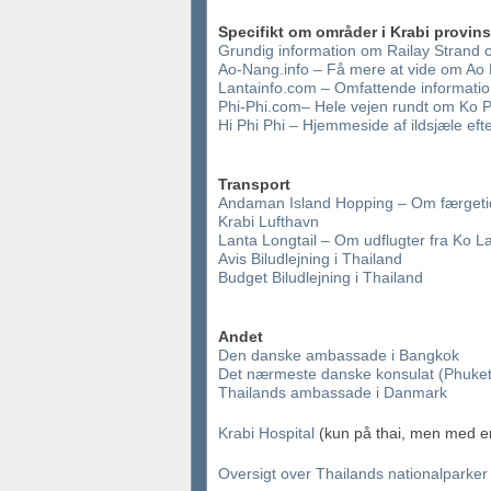
Specifikt om områder i Krabi provins
Grundig information om Railay Strand
Ao-Nang.info – Få mere at vide om Ao
Lantainfo.com – Omfattende informati
Phi-Phi.com– Hele vejen rundt om Ko P
Hi Phi Phi – Hjemmeside af ildsjæle eft
Transport
Andaman Island Hopping – Om færgetid
Krabi Lufthavn
Lanta Longtail – Om udflugter fra Ko L
Avis Biludlejning i Thailand
Budget Biludlejning i Thailand
Andet
Den danske ambassade i Bangkok
Det nærmeste danske konsulat (Phuket
Thailands ambassade i Danmark
Krabi Hospital
(kun på thai, men med en
Oversigt over Thailands nationalparker