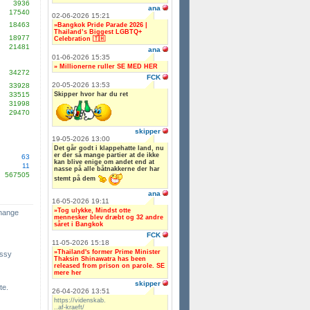
3936
ana
17540
02-06-2026 15:21
18463
»Bangkok Pride Parade 2026 |
Thailand’s Biggest LGBTQ+
18977
Celebration 🇹🇭
21481
ana
01-06-2026 15:35
» Millionerne ruller SE MED HER
34272
FCK
20-05-2026 13:53
33928
Skipper hvor har du ret
33515
31998
29470
skipper
19-05-2026 13:00
Det går godt i klappehatte land, nu
er der så mange partier at de ikke
63
kan blive enige om andet end at
11
nasse på alle båtnakkerne der har
567505
stemt på dem
ana
16-05-2026 19:11
»Tog ulykke, Mindst otte
change
mennesker blev dræbt og 32 andre
såret i Bangkok
FCK
11-05-2026 15:18
»Thailand's former Prime Minister
ssy
Thaksin Shinawatra has been
released from prison on parole. SE
mere her
skipper
te.
26-04-2026 13:51
https://videnskab.
..af-kraeft/