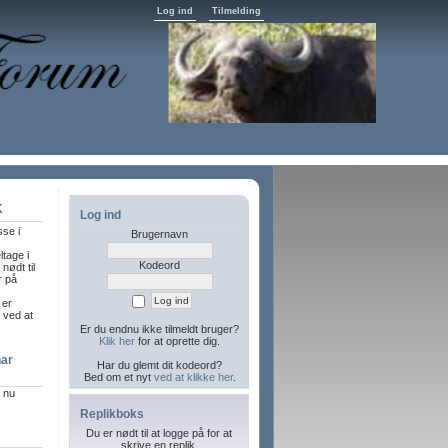
Log ind
Tilmelding
K
Log ind
sse i
Brugernavn
ltage i
Kodeord
nødt til
r på
 er
l ved at
Er du endnu ikke tilmeldt bruger?
Klik her
for at oprette dig.
har
Har du glemt dit kodeord?
Bed om et nyt
ved at klikke her
.
r nu
Replikboks
Du er nødt til at logge på for at
skrive en replik.