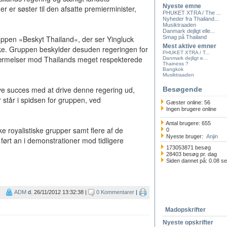
Nyeste emne
r er søster til den afsatte premierminister,
PHUKET XTRA / The ...
Nyheder fra Thailand...
Musiktraaden
Danmark dejligt elle...
uppen »Beskyt Thailand«, der ser Yingluck
Smag på Thailand
Mest aktive emner
ke. Gruppen beskylder desuden regeringen for
PHUKET XTRA / T...
rnærmelser mod Thailands meget respekterede
Danmark dejligt e...
Thainess ?
Bangkok
Musiktraaden
ave succes med at drive denne regering ud,
Besøgende
 står i spidsen for gruppen, ved
Gæster online: 56
Ingen brugere online
Antal brugere: 655
ke royalistiske grupper samt flere af de
0
Nyeste bruger:
Anjin
r ført an i demonstrationer mod tidligere
173053871 besøg
28403 besøg pr. dag
Siden dannet på: 0.08 s
ADM
d. 26/11/2012 13:32:38 |
0 Kommentarer
|
Madopskrifter
Nyeste opskrifter