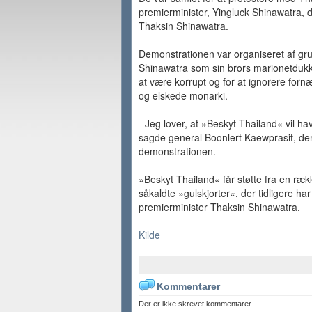
premierminister, Yingluck Shinawatra, de
Thaksin Shinawatra.
Demonstrationen var organiseret af gr
Shinawatra som sin brors marionetduk
at være korrupt og for at ignorere fo
og elskede monarki.
- Jeg lover, at »Beskyt Thailand« vil h
sagde general Boonlert Kaewprasit, der
demonstrationen.
»Beskyt Thailand« får støtte fra en ræk
såkaldte »gulskjorter«, der tidligere ha
premierminister Thaksin Shinawatra.
Kilde
Kommentarer
Der er ikke skrevet kommentarer.