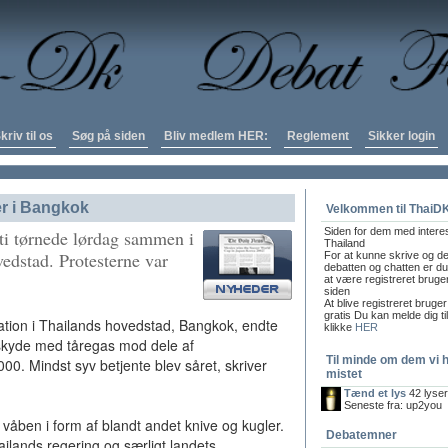
kriv til os
Søg på siden
Bliv medlem HER:
Reglement
Sikker login
er i Bangkok
Velkommen til ThaiD
Siden for dem med intere
i tørnede lørdag sammen i
Thailand
dstad. Protesterne var
For at kunne skrive og de
debatten og chatten er du 
at være registreret bruge
siden
At blive registreret bruger
gratis Du kan melde dig ti
tion i Thailands hovedstad, Bangkok, endte
klikke
HER
il skyde med tåregas mod dele af
Til minde om dem vi 
00. Mindst syv betjente blev såret, skriver
mistet
Tænd et lys
42 lyse
Seneste fra: up2you
åben i form af blandt andet knive og kugler.
Debatemner
ilands regering og særligt landets