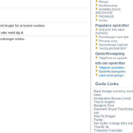
Mango
Hindbærtærte
GAMMELDAGS
ÆBLEKAGE
FROMAGE
surdej
Populære opskrifter
ret bruger for at kunne vurdere.
STEGTE RIS MED
eller meld dig til.
ANANAS
Pandekager med fyld.
urderinger endnu.
Penang curry
Hjemmebagt rugbrød
"HVIDLØGSREJER"
Opskriftssøgning
Tilføj/Find en opskrift
Info om opskrifter
Tilføjede opskrifter:
Opskrifts-kategorier:
Læst antal gange:
Gode Links
Bank foreign currency ex
rates
Immigration Bureau (visa)
Thai to english
Bangkok Post
Danmark Royal Thai Emba
sas
Wat Pa Dragør
Pantip
Her tryller vi lange links kor
Thai Air dk
Tradukka Translate