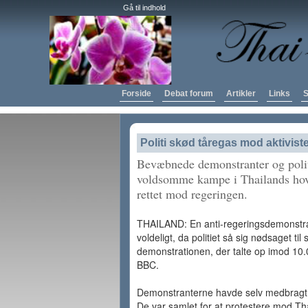
Gå til indhold
Forside
Debat forum
Artikler
Links
S
Politi skød tåregas mod aktivist
Bevæbnede demonstranter og polit
voldsomme kampe i Thailands hove
rettet mod regeringen.
THAILAND: En anti-regeringsdemonstra
voldeligt, da politiet så sig nødsaget t
demonstrationen, der talte op imod 10.0
BBC.
Demonstranterne havde selv medbragt v
De var samlet for at protestere mod Tha