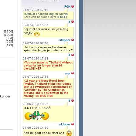
FCK
31-07-2026 17:11
»
Official Thailand Digital Arrival
Card can be found here (FREE) -
IT
09-07-2026 15:57
nej intet her men vi ser jo aldrig
[3250]
DR,TV
[1293]
[604]
skipper
[595]
09-07-2026 07:48
[516]
Har I andre også en Facebook-
spion der følger jer inde på dr.dk ?
IT
08-07-2026 17:18
»You can travel to Thailand without
a visa for no longer than 60
days.SE HER
ana
08-07-2026 13:35
»16-year-old Nene Royal from
Phuket, Thailand stuns the judges
with a powerhouse performance of
“Zombie” by The Cranberries,
proving she’s a superstar in the
making. SE MED HER
ekunder
IT
28-06-2026 18:25
JEG ELSKER OGSÅ
skipper
27-06-2026 14:59
Kan du godt lide numser ana