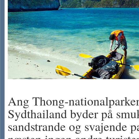
Ang Thong-nationalparken
Sydthailand byder på smu
sandstrande og svajende p
næsten ingen andre turister