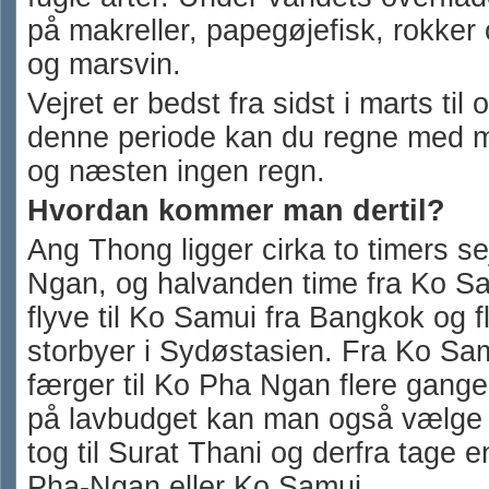
på makreller, papegøjefisk, rokker
og marsvin.
Vejret er bedst fra sidst i marts til
denne periode kan du regne med m
og næsten ingen regn.
Hvordan kommer man dertil?
Ang Thong ligger cirka to timers se
Ngan, og halvanden time fra Ko S
flyve til Ko Samui fra Bangkok og f
storbyer i Sydøstasien. Fra Ko Sa
færger til Ko Pha Ngan flere gange
på lavbudget kan man også vælge a
tog til Surat Thani og derfra tage e
Pha-Ngan eller Ko Samui.