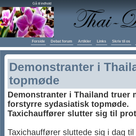
Gå til indhold
Forside
Debat forum
Artikler
Links
Skriv til os
Demonstranter i Thail
topmøde
Demonstranter i Thailand truer 
forstyrre sydasiatisk topmøde.
Taxichauffører slutter sig til pro
Taxichauffører sluttede sig i dag t