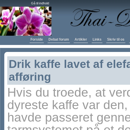
Gå til indhold
Forside
Debat forum
Artikler
Links
Skriv til os
Drik kaffe lavet af elef
afføring
Hvis du troede, at ve
dyreste kaffe var den,
havde passeret genn
tarmsystemet på et d