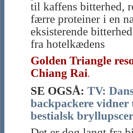
til kaffens bitterhed, 
færre proteiner i en n
eksisterende bitterhed
fra hotelkædens
Golden Triangle reso
Chiang Rai
.
SE OGSÅ:
TV: Dan
backpackere vidner t
bestialsk bryllupsce
Det er dog langt fra bi