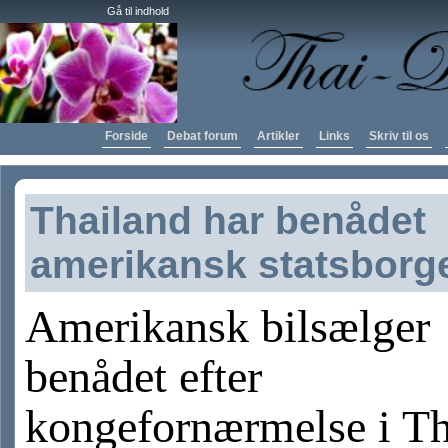
Gå til indhold
Forside
Debat forum
Artikler
Links
Skriv til os
Thailand har benådet
amerikansk statsborge
Amerikansk bilsælger
benådet efter
kongefornærmelse i Th