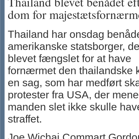
Thailand blevet benådet ef
dom for majestætsfornærme
Thailand har onsdag benåd
amerikanske statsborger, de
blevet fængslet for at have
fornærmet den thailandske 
en sag, som har medført sk
protester fra USA, der mener
manden slet ikke skulle hav
straffet.
Joe Wichai Commart Gordon