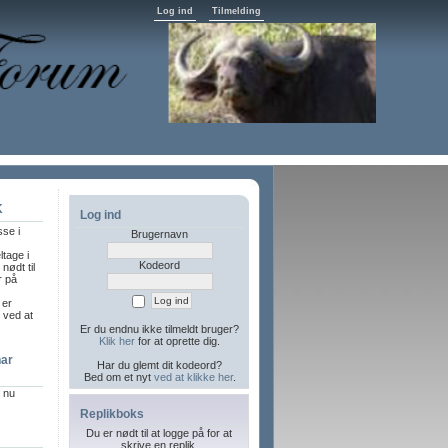
Log ind
Tilmelding
K
Log ind
sse i
Brugernavn
ltage i
Kodeord
nødt til
r på
 er
l ved at
Er du endnu ikke tilmeldt bruger?
Klik her
for at oprette dig.
har
Har du glemt dit kodeord?
Bed om et nyt
ved at klikke her
.
r nu
Replikboks
Du er nødt til at logge på for at
skrive en replik.