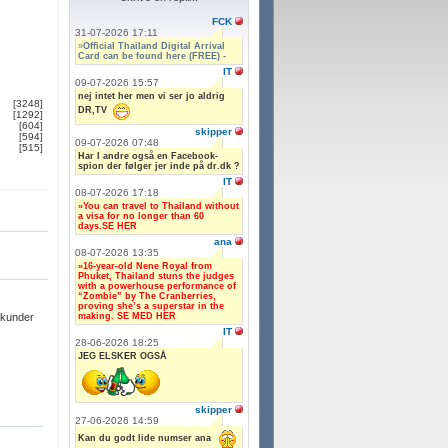
FCK
31-07-2026 17:11
»
Official Thailand Digital Arrival
.
Card can be found here (FREE) -
IT
09-07-2026 15:57
nej intet her men vi ser jo aldrig
[3248]
DR,TV
[1292]
[604]
skipper
[594]
09-07-2026 07:48
[515]
Har I andre også en Facebook-
spion der følger jer inde på dr.dk ?
IT
08-07-2026 17:18
»You can travel to Thailand without
a visa for no longer than 60
days.SE HER
ana
08-07-2026 13:35
»16-year-old Nene Royal from
Phuket, Thailand stuns the judges
with a powerhouse performance of
“Zombie” by The Cranberries,
proving she’s a superstar in the
making. SE MED HER
ekunder
IT
28-06-2026 18:25
JEG ELSKER OGSÅ
skipper
27-06-2026 14:59
Kan du godt lide numser ana