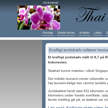
Gå til indhold
Forside
Debat forum
Artikler
Links
S
Kraftigt jordskælv udløser tsun
Et kraftigt jordskælv målt til 8,7 på 
Indonesien.
Skælvet kunne mærkes i såvel Singapor
Det indiske tsunami-center udsendte um
høj tsunami-bølge kan ramme landets øs
Jordskælvet fandt sted 431 kilometer 
kilometers under havets overflade, oply
første melding gik på, at skælvet var målt
Læs også: Kraftigste skælv siden J