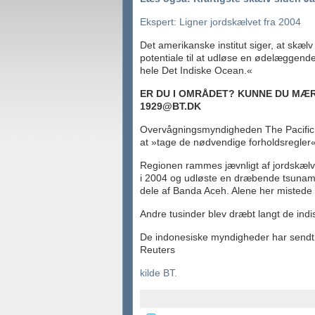
Ekspert: Ligner jordskælvet fra 2004
Det amerikanske institut siger, at skælv 
potentiale til at udløse en ødelæggende
hele Det Indiske Ocean.«
ER DU I OMRÅDET? KUNNE DU MÆ
1929@BT.DK
Overvågningsmyndigheden The Pacific 
at »tage de nødvendige forholdsregler«
Regionen rammes jævnligt af jordskælv
i 2004 og udløste en dræbende tsunami-
dele af Banda Aceh. Alene her mistede
Andre tusinder blev dræbt langt de indi
De indonesiske myndigheder har sendt
Reuters
kilde BT.