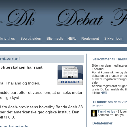
kriv til os
Søg på siden
Bliv medlem HER:
Reglement
Sikker login
ami-varsel
Velkommen til ThaiD
Siden for dem med intere
Richterskalaen har ramt
Thailand
For at kunne skrive og de
debatten og chatten er du 
at være registreret bruge
a, Thailand og Indien.
siden
At blive registreret bruger
gratis Du kan melde dig ti
iddelbart efter et varsel om, at en seks meter
klikke
HER
tlige kyst.
Til minde om dem vi 
mistet
ud fra Aceh-provinsens hovedby Banda Aceh 33
ser det amerikanske geologiske institut. Den
Tænd et lys
42 lyse
Seneste fra: up2you
 til 8,9.
Debatemner
apan-katastrofe
.