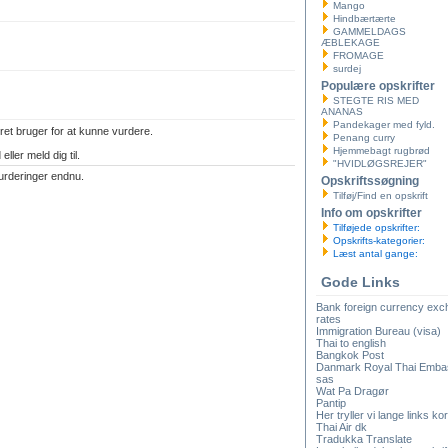
Mango
Hindbærtærte
GAMMELDAGS
ÆBLEKAGE
FROMAGE
surdej
Populære opskrifter
STEGTE RIS MED
ANANAS
Pandekager med fyld.
ret bruger for at kunne vurdere.
Penang curry
Hjemmebagt rugbrød
eller meld dig til.
"HVIDLØGSREJER"
urderinger endnu.
Opskriftssøgning
Tilføj/Find en opskrift
Info om opskrifter
Tilføjede opskrifter:
Opskrifts-kategorier:
Læst antal gange:
Gode Links
Bank foreign currency ex
rates
Immigration Bureau (visa)
Thai to english
Bangkok Post
Danmark Royal Thai Emba
sas
Wat Pa Dragør
Pantip
Her tryller vi lange links kor
Thai Air dk
Tradukka Translate