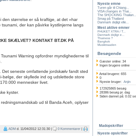
Nyeste emne
Turen går til Chiang...
VISA changes in Thai...
The SHOCKING Thailan..
Smag på Thailand
i den størrelse er så kraftige, at det »har
Danmark dejligt elle...
 tsunami, der kan påvirke kystlinjerne langs
Mest aktive emner
PHUKET XTRA / T...
Danmark dejligt e...
Thainess ?
RKE SKÆLVET? KONTAKT BT.DK PÅ
Bangkok
Musiktraaden
Besøgende
Tsunami Warning opfordrer myndighederne til
.
Gæster online: 34
Ingen brugere online
. Det seneste omfattende jordskælv fandt sted
Antal brugere: 655
bølge, der skyllede ind og udslettede store
0
 170.000 mennesker livet.
Nyeste bruger:
Anjin
172925865 besøg
ske kyster.
28386 besøg pr. dag
Siden dannet på: 0.02 s
 redningsmandskab ud til Banda Aceh, oplyser
Madopskrifter
ADM
d. 11/04/2012 12:31:30 |
0 Kommentarer
|
Nyeste opskrifter