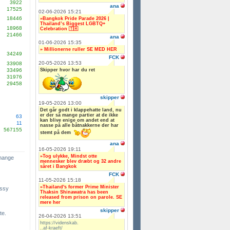
3922
ana
17525
02-06-2026 15:21
18446
»Bangkok Pride Parade 2026 |
Thailand’s Biggest LGBTQ+
18968
Celebration 🇹🇭
21466
ana
01-06-2026 15:35
» Millionerne ruller SE MED HER
34249
FCK
20-05-2026 13:53
33908
Skipper hvor har du ret
33496
31976
29458
skipper
19-05-2026 13:00
Det går godt i klappehatte land, nu
er der så mange partier at de ikke
63
kan blive enige om andet end at
11
nasse på alle båtnakkerne der har
567155
stemt på dem
ana
16-05-2026 19:11
»Tog ulykke, Mindst otte
change
mennesker blev dræbt og 32 andre
såret i Bangkok
FCK
11-05-2026 15:18
»Thailand's former Prime Minister
ssy
Thaksin Shinawatra has been
released from prison on parole. SE
mere her
skipper
te.
26-04-2026 13:51
https://videnskab.
..af-kraeft/