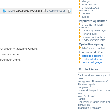
Mango
Hindbærtærte
GAMMELDAGS
ADM
d. 21/02/2012 07:42:18 |
0 Kommentarer
|
ÆBLEKAGE
FROMAGE
surdej
Populære opskrifter
STEGTE RIS MED
ANANAS
Pandekager med fyld.
Penang curry
Hjemmebagt rugbrød
"HVIDLØGSREJER"
Opskriftssøgning
Tilføj/Find en opskrift
ret bruger for at kunne vurdere.
Info om opskrifter
eller meld dig til.
Tilføjede opskrifter:
Opskrifts-kategorier:
urderinger endnu.
Læst antal gange:
Gode Links
Bank foreign currency ex
rates
Immigration Bureau (visa)
Thai to english
Bangkok Post
Danmark Royal Thai Emba
sas
Wat Pa Dragør
Pantip
Her tryller vi lange links kor
Thai Air dk
Tradukka Translate