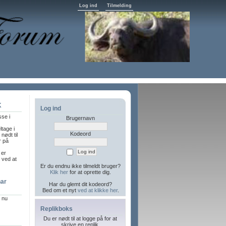
Log ind
Tilmelding
K
Log ind
sse i
Brugernavn
ltage i
Kodeord
nødt til
r på
 er
l ved at
Er du endnu ikke tilmeldt bruger?
Klik her
for at oprette dig.
har
Har du glemt dit kodeord?
Bed om et nyt
ved at klikke her
.
r nu
Replikboks
Du er nødt til at logge på for at
skrive en replik.