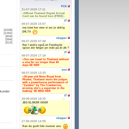
FCK
31-07-2026 17:11
»
Official Thailand Digital Arrival
.
Card can be found here (FREE) -
IT
09-07-2026 15:57
nej intet her men vi ser jo aldrig
[3248]
DR,TV
[1292]
[604]
skipper
[594]
09-07-2026 07:48
[515]
Har I andre også en Facebook-
spion der følger jer inde på dr.dk ?
IT
08-07-2026 17:18
»You can travel to Thailand without
a visa for no longer than 60
days.SE HER
ana
08-07-2026 13:35
»16-year-old Nene Royal from
Phuket, Thailand stuns the judges
with a powerhouse performance of
“Zombie” by The Cranberries,
proving she’s a superstar in the
making. SE MED HER
ekunder
IT
28-06-2026 18:25
JEG ELSKER OGSÅ
skipper
27-06-2026 14:59
Kan du godt lide numser ana