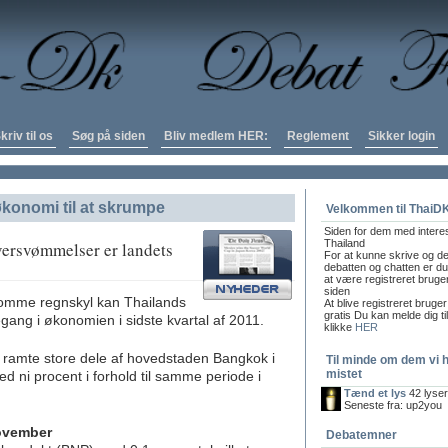
kriv til os
Søg på siden
Bliv medlem HER:
Reglement
Sikker login
konomi til at skrumpe
Velkommen til ThaiD
Siden for dem med intere
Thailand
oversvømmelser er landets
For at kunne skrive og de
debatten og chatten er du 
at være registreret bruge
siden
omme regnskyl kan Thailands
At blive registreret bruger
gratis Du kan melde dig ti
ang i økonomien i sidste kvartal af 2011.
klikke
HER
amte store dele af hovedstaden Bangkok i
Til minde om dem vi 
mistet
ed ni procent i forhold til samme periode i
Tænd et lys
42 lyse
Seneste fra: up2you
ovember
Debatemner