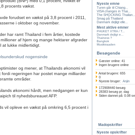
lprodukt (BNP) med 0,1 procent, hvilket er
Nyeste emne
7,8 procents vækst.
Turen går til Chiang...
VISA changes in Thai...
The SHOCKING Thailan..
de forudset en vækst på 3,8 procent i 2011,
Smag på Thailand
Danmark dejligt elle...
asserne i oktober og november.
Mest aktive emner
PHUKET XTRA / T...
r har ramt Thailand i fem årtier, kostede
Danmark dejligt e...
Thainess ?
millioner af hjem og mange hektarer afgrøder
Bangkok
at lukke midlertidigt.
Musiktraaden
Besøgende
delsunderskud nogensinde
Gæster online: 41
Ingen brugere online
timister og mener, at Thailands økonomi vil
 fordi regeringen har postet mange milliarder
Antal brugere: 655
0
feramte områder.
Nyeste bruger:
Anjin
172908440 besøg
ailands økonomi hårdt, men nedgangen er kun
28383 besøg pr. dag
aipich til nyhedsbureauet AFP.
Siden dannet på: 0.08 s
s vil opleve en vækst på omkring 6,5 procent i
Madopskrifter
Nyeste opskrifter