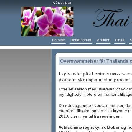
Gå til indhold
Forside
Debat forum
Artikler
Links
S
Oversvømmelser får Thailands ø
I kølvandet på efterårets massive 
økonomi skrumpet med ni procent.
Efter en sæson med usædvanligt volds
myndigheder notere en markant tilbageg
De ødelæggende oversvømmelser, der r
efteråret, fik økonomien til at krympe m
2010, viser nye tal fra regeringen.
Voldsomme regnskyl i oktober og n