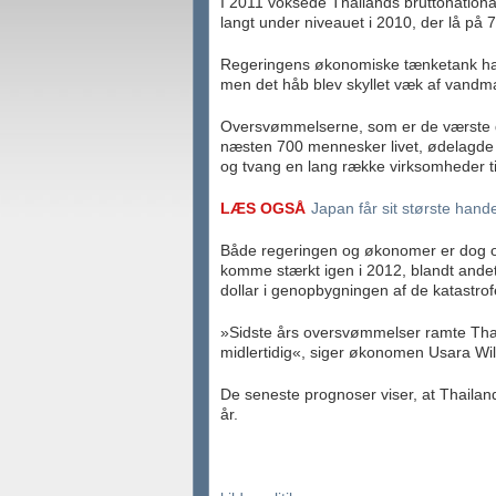
I 2011 voksede Thailands bruttonationa
langt under niveauet i 2010, der lå på 
Regeringens økonomiske tænketank hav
men det håb blev skyllet væk af vandm
Oversvømmelserne, som er de værste de
næsten 700 mennesker livet, ødelagde 
og tvang en lang række virksomheder til 
LÆS OGSÅ
Japan får sit største han
Både regeringen og økonomer er dog op
komme stærkt igen i 2012, blandt andet
dollar i genopbygningen af de katastro
»Sidste års oversvømmelser ramte Th
midlertidig«, siger økonomen Usara Wil
De seneste prognoser viser, at Thailand
år.