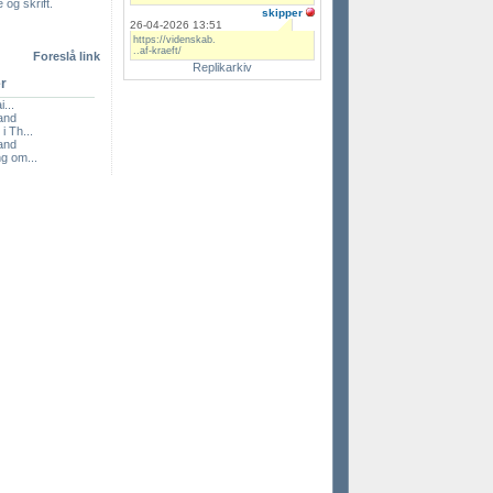
 og skrift.
skipper
26-04-2026 13:51
https://videnskab.
..af-kraeft/
Foreslå link
Replikarkiv
er
i...
land
i Th...
land
g om...