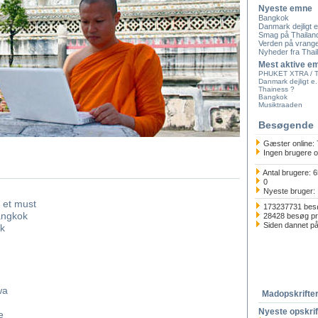
Nyeste emne
Bangkok
Danmark dejligt el
Smag på Thailan
Verden på vrangen
Nyheder fra Thail
Mest aktive e
PHUKET XTRA / T.
Danmark dejligt e.
Thainess ?
Bangkok
Musiktraaden
Besøgende
Gæster online: 
Ingen brugere o
Antal brugere: 
0
Nyeste bruger
 et must
173237731 bes
angkok
28428 besøg pr
Siden dannet på
k
wa
Madopskrifte
Nyeste opskrif
e