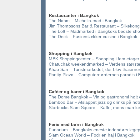
Restauranter i Bangkok
The Nahm – Michelin-mad i Bangkok
Jim Thompsons Bar & Restaurant – Silkekong
The Loft – Madmarked i Bangkoks bedste sho
The Deck – Fusionslækker cuisine i Bangkok
Shopping i Bangkok
MBK Shoppingcenter – Shopping i fem etager
Chatuchak weekendmarked – Verdens størst
Khao San – Turistmarkedet, der blev thaiernes
Pantip Plaza – Computernørdernes paradis i
Caféer og barer i Bangkok
The Dome Bangkok – Vin og gastronomi højt
Bamboo Bar – Afslappet jazz og drinks på hote
Starbucks Siam Square – Kaffe, mens man lu
Ferie med børn i Bangkok
Funarium – Bangkoks eneste indendørs legep
Siam Ocean World – Fodr en haj i Bangkok