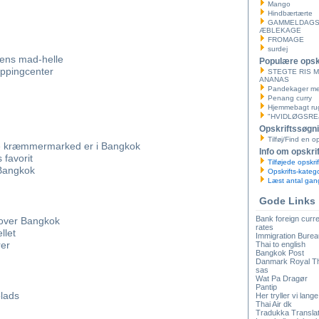
Mango
Hindbærtærte
GAMMELDAG
ÆBLEKAGE
FROMAGE
surdej
ens mad-helle
Populære opskr
ppingcenter
STEGTE RIS 
ANANAS
Pandekager med
Penang curry
Hjemmebagt ru
"HVIDLØGSRE
Opskriftssøgn
Tilføj/Find en op
e kræmmermarked er i Bangkok
Info om opskri
 favorit
Tilføjede opskrif
 Bangkok
Opskrifts-katego
Læst antal gan
Gode Links
Bank foreign cur
 over Bangkok
rates
llet
Immigration Burea
rer
Thai to english
Bangkok Post
Danmark Royal T
sas
Wat Pa Dragør
Pantip
lads
Her tryller vi lange
Thai Air dk
Tradukka Transla