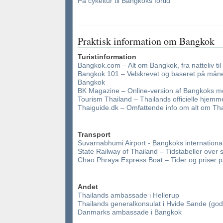
På cykeltur til Bangkoks fortid
Praktisk information om Bangkok
Turistinformation
Bangkok.com – Alt om Bangkok, fra natteliv til
Bangkok 101 – Velskrevet og baseret på månedl
Bangkok
BK Magazine – Online-version af Bangkoks mes
Tourism Thailand – Thailands officielle hjem
Thaiguide.dk – Omfattende info om alt om Th
Transport
Suvarnabhumi Airport - Bangkoks international
State Railway of Thailand – Tidstabeller over 
Chao Phraya Express Boat – Tider og priser 
Andet
Thailands ambassade i Hellerup
Thailands generalkonsulat i Hvide Sande (go
Danmarks ambassade i Bangkok