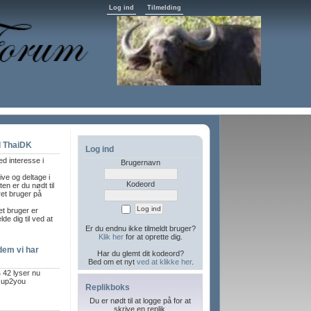
Log ind
Tilmelding
l ThaiDK
Log ind
d interesse i
Brugernavn
ive og deltage i
Kodeord
en er du nødt til
ret bruger på
ret bruger er
de dig til ved at
Er du endnu ikke tilmeldt bruger?
Klik her
for at oprette dig.
dem vi har
Har du glemt dit kodeord?
Bed om et nyt
ved at klikke her
.
s
42 lyser nu
 up2you
Replikboks
Du er nødt til at logge på for at
skrive en replik.