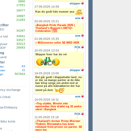
3960
skipper
17551
27-06-2026 14:59
S
18477
Kan du godt lide numser ana
18997
ana
21493
02-06-2026 15:21
ifter
»Bangkok Pride Parade 2026 |
Thailand’s Biggest LGBTQ+
MED
34287
Celebration 🇹🇭
ana
33941
 fyld.
01-06-2026 15:35
33527
» Millionerne ruller SE MED HER
32013
gbrød
FCK
29483
JER"
20-05-2026 13:53
ing
Skipper hvor har du ret
skrift
fter
63
ter:
skipper
11
rier:
19-05-2026 13:00
567843
ge:
Det går godt i klappehatte land, nu
er der så mange partier at de ikke
kan blive enige om andet end at
nasse på alle båtnakkerne der har
rency exchange
stemt på dem
ana
u (visa)
16-05-2026 19:11
»Tog ulykke, Mindst otte
mennesker blev dræbt og 32 andre
hai Embassy
såret i Bangkok
FCK
11-05-2026 15:18
»Thailand's former Prime Minister
 links korte.
Thaksin Shinawatra has been
released from prison on parole. SE
te
mere her