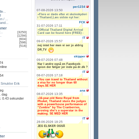
per1234
07-08-2026 13:50
le...
»Flere er døde efter et skoleskyderi
d
i Thailand,Læs sidste nyt her:
 / ...
FCK
and...
31-07-2026 17:11
mner
»
Official Thailand Digital Arrival
..
[3250]
Card can be found here (FREE) -
..
[1294]
IT
[604]
09-07-2026 15:57
[596]
nej intet her men vi ser jo aldrig
[516]
DR,TV
skipper
09-07-2026 07:48
74
Har I andre også en Facebook-
nline
spion der følger jer inde på dr.dk ?
IT
08-07-2026 17:18
654
»You can travel to Thailand without
a visa for no longer than 60
:
Smukke Erik
days.SE HER
øg
ana
08-07-2026 13:35
. dag
»16-year-old Nene Royal from
: 0.43 sekunder
Phuket, Thailand stuns the judges
with a powerhouse performance of
“Zombie” by The Cranberries,
proving she’s a superstar in the
making. SE MED HER
IT
28-06-2026 18:25
JEG ELSKER OGSÅ
r
ter