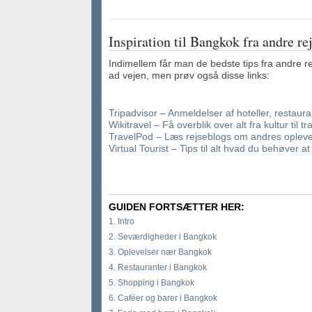
Inspiration til Bangkok fra andre re
Indimellem får man de bedste tips fra andre re
ad vejen, men prøv også disse links:
Tripadvisor – Anmeldelser af hoteller, restaur
Wikitravel – Få overblik over alt fra kultur til t
TravelPod – Læs rejseblogs om andres opleve
Virtual Tourist – Tips til alt hvad du behøver a
GUIDEN FORTSÆTTER HER:
1. Intro
2. Seværdigheder i Bangkok
3. Oplevelser nær Bangkok
4. Restauranter i Bangkok
5. Shopping i Bangkok
6. Caféer og barer i Bangkok