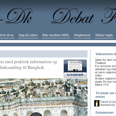
kriv til os
Søg på siden
Bliv medlem HER:
Reglement
Sikker login
Velkommen ti
Siden for dem me
der med praktisk information og
Thailand
n linksamling til Bangkok.
For at kunne skr
debatten og chatt
at være registre
siden
At blive registre
gratis Du kan mel
klikke
HER
Til minde om 
mistet
Tænd et ly
Seneste fra:
Debatemner