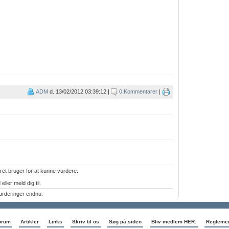
ADM
d. 13/02/2012 03:39:12 |
0 Kommentarer
|
ret bruger for at kunne vurdere.
eller meld dig til.
urderinger endnu.
orum
Artikler
Links
Skriv til os
Søg på siden
Bliv medlem HER:
Regleme