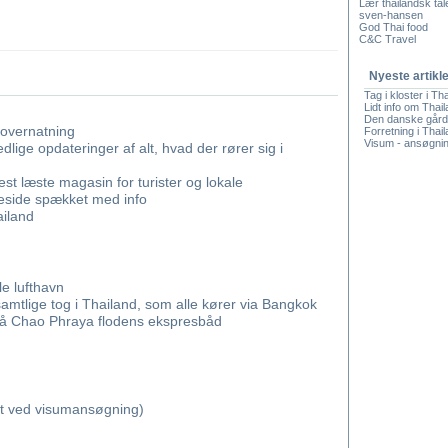
Lær thailandsk tale
sven-hansen
God Thai food
C&C Travel
Nyeste artikl
Tag i kloster i Tha
Lidt info om Thai
Den danske gård 
 overnatning
Forretning i Thai
Visum - ansøgnin
ige opdateringer af alt, hvad der rører sig i
t læste magasin for turister og lokale
meside spækket med info
ailand
e lufthavn
samtlige tog i Thailand, som alle kører via Bangkok
på Chao Phraya flodens ekspresbåd
dt ved visumansøgning)