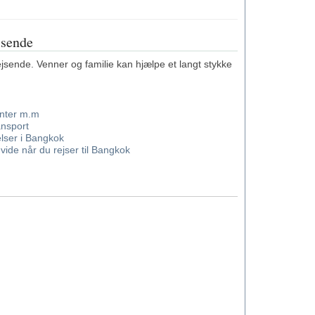
jsende
jsende. Venner og familie kan hjælpe et langt stykke
anter m.m
ransport
lser i Bangkok
t vide når du rejser til Bangkok