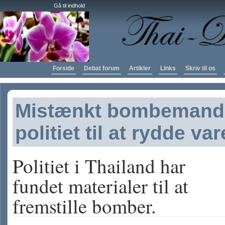
Gå til indhold
Forside
Debat forum
Artikler
Links
Skriv til os
Mistænkt bombemand 
politiet til at rydde va
Politiet i Thailand har
fundet materialer til at
fremstille bomber.