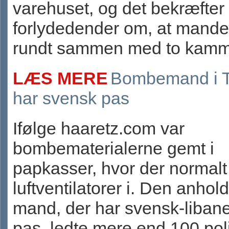
varehuset, og det bekræfter
forlydedender om, at mande
rundt sammen med to kamme
LÆS MERE
Bombemand i T
har svensk pas
Ifølge haaretz.com var
bombematerialerne gemt i
papkasser, hvor der normalt
luftventilatorer i. Den anhold
mand, der har svensk-liban
pas, ledte mere end 100 politi