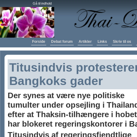
Gå til indhold
Forside
Debat forum
Artikler
Links
Skriv til os
Titusindvis protesterer
Bangkoks gader
Der synes at være nye politiske
tumulter under opsejling i Thailan
efter at Thaksin-tilhængere i hobet
har blokeret regeringskontorer i 
Titusindvis af regeringsfjendtlige