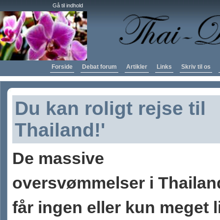
Gå til indhold
Forside
Debat forum
Artikler
Links
Skriv til os
Du kan roligt rejse til
Thailand!'
De massive
oversvømmelser i Thailan
får ingen eller kun meget l