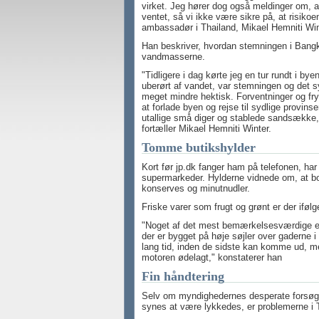
virket. Jeg hører dog også meldinger om
ventet, så vi ikke være sikre på, at risiko
ambassadør i Thailand, Mikael Hemniti Winte
Han beskriver, hvordan stemningen i Bangko
vandmasserne.
"Tidligere i dag kørte jeg en tur rundt i b
uberørt af vandet, var stemningen og det s
meget mindre hektisk. Forventninger og frygt
at forlade byen og rejse til sydlige provinse
utallige små diger og stablede sandsække,
fortæller Mikael Hemniti Winter.
Tomme butikshylder
Kort før jp.dk fanger ham på telefonen, ha
supermarkeder. Hylderne vidnede om, at bor
konserves og minutnudler.
Friske varer som frugt og grønt er der ifølg
"Noget af det mest bemærkelsesværdige er, 
der er bygget på høje søjler over gaderne i
lang tid, inden de sidste kan komme ud, me
motoren ødelagt," konstaterer han
Fin håndtering
Selv om myndighedernes desperate forsøg
synes at være lykkedes, er problemerne i Th