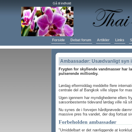
Gå til indhold
Forside
Debat forum
Artikler
Links
S
Ambassadør: Usædvanligt syn 
Frygten for skyllende vandmasser har lag
pulserende millionby.
Lørdag eftermiddag meddelte flere internat
centrale del af Bangkok ville slippe for m
Ugen igennem har myndighederne ellers fryg
sæsonbestemte tidevand lørdag ville nå sit
Nu synes de i forvejen hårdtprøvede dæmni
massive pres fra vandet, der dog fortsat siv
Forbeholden ambassadør
"Umiddelbart er det nærliggende at konklud