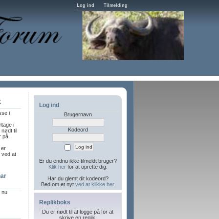
Log ind
Tilmelding
K
Log ind
sse i
Brugernavn
ltage i
Kodeord
nødt til
r på
 er
l ved at
Er du endnu ikke tilmeldt bruger?
Klik her
for at oprette dig.
har
Har du glemt dit kodeord?
Bed om et nyt
ved at klikke her
.
r nu
Replikboks
Du er nødt til at logge på for at
skrive en replik.