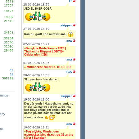
IT
3973
28-06-2026 18:25
17567
JEG ELSKER OGSÅ
18497
19009
21512
skipper
27-06-2026 14:59
34303
Kan du godt lide numser ana
33964
ana
33540
02-06-2026 15:21
32030
»Bangkok Pride Parade 2026 |
29499
Thailand’s Biggest LGBTQ+
Celebration 🇹🇭
ana
01-06-2026 15:35
» Millionerne ruller SE MED HER
63
FCK
11
20-05-2026 13:53
568198
Skipper hvor har du ret
change
skipper
19-05-2026 13:00
Det går godt i klappehatte land, nu
er der så mange partier at de ikke
kan blive enige om andet end at
nasse på alle båtnakkerne der har
ssy
stemt på dem
ana
16-05-2026 19:11
te.
»Tog ulykke, Mindst otte
mennesker blev dræbt og 32 andre
såret i Bangkok