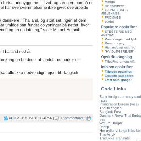
Mango
 fortsat indbyggerne til livet, og længere nordpå er
Hindbærtærte
evel har oversvømmelserne ikke givet overarbejde
GAMMELDAGS
ÆBLEKAGE
FROMAGE
ra danskere i Thailand, og stort set ingen af dem
surdej
 har umiddelbart fundet oplysninger på nettet, hvor
Populære opskrifter
nde og fin opdatering," siger Mikael Hemniti
STEGTE RIS MED
ANANAS
Pandekager med fyld.
Penang curry
Hjemmebagt rugbrød
Thailand i 60 år.
"HVIDLØGSREJER"
Opskriftssøgning
omkring en fjerdedel af landets rismarker er
Tilføj/Find en opskrift
Info om opskrifter
Tilføjede opskrifter:
sat alle ikke-nødvendige rejser til Bangkok.
Opskrifts-kategorier:
Læst antal gange:
Gode Links
Bank foreign currency ex
rates
Immigration Bureau (visa)
Thai to english
Bangkok Post
Danmark Royal Thai Emba
ADM
d. 31/10/2011 08:46:56 |
0 Kommentarer
|
sas
Wat Pa Dragør
Pantip
Her tryller vi lange links kor
Thai Air dk
Tradukka Translate