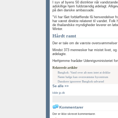
I syv af byens 50 distrikter når vandstanden
adskillige hjem fuldstændig ødelagt. Allig
på den danske ambassade.
"Vi har fået forbløffende få henvendelser f
har været direkte relateret til vandet. Folk
de thailandske myndigheder leverer en løbe
Winter.
Hårdt ramt
Der er tale om de værste oversvømmelser i 
Mindst 373 mennesker har mistet livet, og 
ødelagte.
Herhjemme fraråder Udenrigsministeriet fort
Relaterede artikler
Bangkok: Vand over alt men intet at drikke
Næste bølge kan oversvømme bycentrum
Danskere ignorerer Bangkok-advarsel
Se alle >>
kilde jp.dk
Kommentarer
Der er ikke skrevet kommentarer.