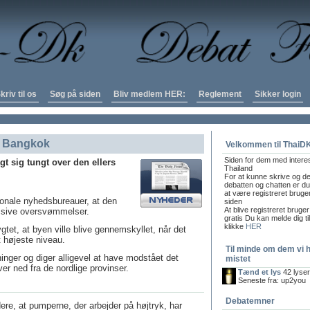
kriv til os
Søg på siden
Bliv medlem HER:
Reglement
Sikker login
i Bangkok
Velkommen til ThaiD
Siden for dem med intere
t sig tungt over den ellers
Thailand
For at kunne skrive og de
debatten og chatten er du 
at være registreret bruge
ionale nyhedsbureauer, at den
siden
At blive registreret bruger
assive oversvømmelser.
gratis Du kan melde dig ti
klikke
HER
tet, at byen ville blive gennemskyllet, når det
 højeste niveau.
Til minde om dem vi 
nger og diger alligevel at have modstået det
mistet
er ned fra de nordlige provinser.
Tænd et lys
42 lyse
Seneste fra: up2you
Debatemner
ere, at pumperne, der arbejder på højtryk, har