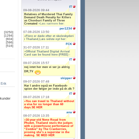
IT
09-08-2026 09:44
Relatives of Murdered Thai Family
Demand Death Penalty for Killers
as Chonburi Family of Three
Cremated
»Læs nærmere
her
:
per1234
07-08-2026 13:50
[3250]
[1294]
»Flere er døde efter et skoleskyderi
[604]
i Thailand,Læs sidste nyt her:
[596]
FCK
[516]
31-07-2026 17:11
»
Official Thailand Digital Arrival
Card can be found here (FREE) -
IT
09-07-2026 15:57
nej intet her men vi ser jo aldrig
DR,TV
skipper
09-07-2026 07:48
Erik
Har I andre også en Facebook-
spion der følger jer inde på dr.dk ?
IT
08-07-2026 17:18
ekunder
»You can travel to Thailand without
a visa for no longer than 60
days.SE HER
ana
08-07-2026 13:35
»16-year-old Nene Royal from
Phuket, Thailand stuns the judges
with a powerhouse performance of
“Zombie” by The Cranberries,
proving she’s a superstar in the
making. SE MED HER