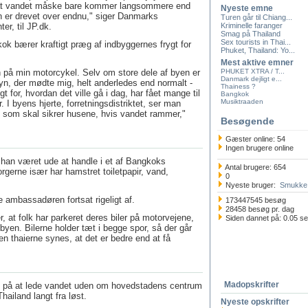
, at vandet måske bare kommer langsommere end
Nyeste emne
en er drevet over endnu," siger Danmarks
Turen går til Chiang...
r, til JP.dk.
Kriminelle faranger
Smag på Thailand
Sex tourists in Thai...
k bærer kraftigt præg af indbyggernes frygt for
Phuket, Thailand: Yo...
Mest aktive emner
yen på min motorcykel. Selv om store dele af byen er
PHUKET XTRA / T...
Danmark dejligt e...
yn, der mødte mig, helt anderledes end normalt -
Thainess ?
 for, hvordan det ville gå i dag, har fået mange til
Bangkok
Musiktraaden
r. I byens hjerte, forretningsdistriktet, ser man
 som skal sikrer husene, hvis vandet rammer,"
Besøgende
Gæster online: 54
Ingen brugere online
r han været ude at handle i et af Bangkoks
Antal brugere: 654
gerne især har hamstret toiletpapir, vand,
0
Nyeste bruger:
Smukke 
e ambassadøren fortsat rigeligt af.
173447545 besøg
28458 besøg pr. dag
at folk har parkeret deres biler på motorvejene,
Siden dannet på: 0.05 s
 byen. Bilerne holder tæt i begge spor, så der går
n thaierne synes, at det er bedre end at få
Madopskrifter
 på at lede vandet uden om hovedstadens centrum
ailand langt fra løst.
Nyeste opskrifter