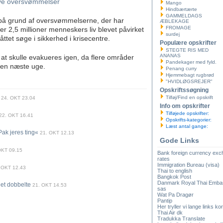
nye oversvømmelser
Mango
Hindbærtærte
GAMMELDAGS
 på grund af oversvømmelserne, der har
ÆBLEKAGE
FROMAGE
 er 2,5 millioner menneskers liv blevet påvirket
surdej
et søge i sikkerhed i krisecentre.
Populære opskrifter
STEGTE RIS MED
ANANAS
at skulle evakueres igen, da flere områder
Pandekager med fyld.
 den næste uge.
Penang curry
Hjemmebagt rugbrød
"HVIDLØGSREJER"
Opskriftssøgning
Tilføj/Find en opskrift
24. OKT 23.04
Info om opskrifter
Tilføjede opskrifter:
22. OKT 16.41
Opskrifts-kategorier:
Læst antal gange:
ak jeres ting«
21. OKT 12.13
Gode Links
OKT 09.15
Bank foreign currency ex
rates
Immigration Bureau (visa)
 OKT 12.43
Thai to english
Bangkok Post
Danmark Royal Thai Emba
det dobbelte
21. OKT 14.53
sas
Wat Pa Dragør
Pantip
Her tryller vi lange links kor
Thai Air dk
Tradukka Translate