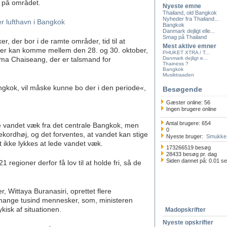
d på området.
Nyeste emne
Thailand, old Bangkok
Nyheder fra Thailand...
 lufthavn i Bangkok
Bangkok
Danmark dejligt elle...
Smag på Thailand
, der bor i de ramte områder, tid til at
Mest aktive emner
der kan komme mellem den 28. og 30. oktober,
PHUKET XTRA / T...
tima Chaiseang, der er talsmand for
Danmark dejligt e...
Thainess ?
Bangkok
Musiktraaden
gkok, vil måske kunne bo der i den periode«,
Besøgende
Gæster online: 56
Ingen brugere online
Antal brugere: 654
andet væk fra det centrale Bangkok, men
0
kordhøj, og det forventes, at vandet kan stige
Nyeste bruger:
Smukke 
t ikke lykkes at lede vandet væk.
173266519 besøg
28433 besøg pr. dag
Siden dannet på: 0.01 s
 regioner derfor få lov til at holde fri, så de
 Wittaya Buranasiri, oprettet flere
mange tusind mennesker, som, ministeren
ykisk af situationen.
Madopskrifter
Nyeste opskrifter