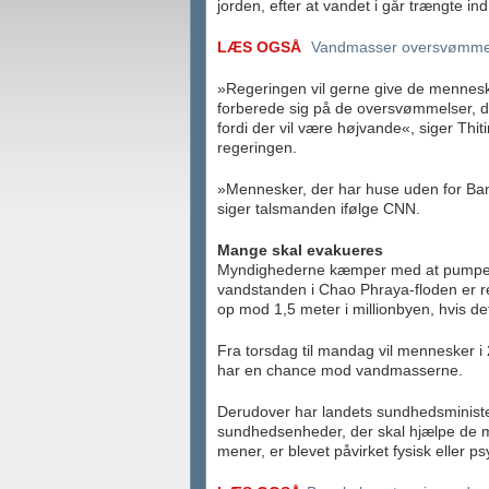
jorden, efter at vandet i går trængte in
LÆS OGSÅ
Vandmasser oversvømmer
»Regeringen vil gerne give de mennesker
forberede sig på de oversvømmelser, 
fordi der vil være højvande«, siger Thi
regeringen.
»Mennesker, der har huse uden for Ban
siger talsmanden ifølge CNN.
Mange skal evakueres
Myndighederne kæmper med at pumpe v
vandstanden i Chao Phraya-floden er re
op mod 1,5 meter i millionbyen, hvis de
Fra torsdag til mandag vil mennesker i 21
har en chance mod vandmasserne.
Derudover har landets sundhedsminister,
sundhedsenheder, der skal hjælpe de 
mener, er blevet påvirket fysisk eller ps