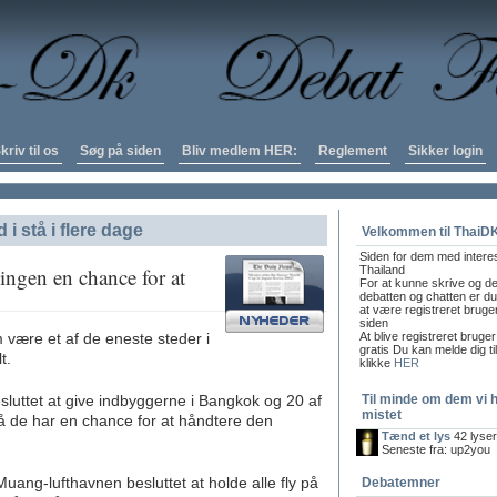
kriv til os
Søg på siden
Bliv medlem HER:
Reglement
Sikker login
 stå i flere dage
Velkommen til ThaiD
Siden for dem med intere
ingen en chance for at
Thailand
For at kunne skrive og de
debatten og chatten er du 
at være registreret bruge
siden
være et af de eneste steder i
At blive registreret bruger
gratis Du kan melde dig ti
t.
klikke
HER
sluttet at give indbyggerne i Bangkok og 20 af
Til minde om dem vi 
mistet
så de har en chance for at håndtere den
Tænd et lys
42 lyse
Seneste fra: up2you
ng-lufthavnen besluttet at holde alle fly på
Debatemner