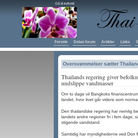
Gå til indhold
Forside
Debat forum
Artikler
Links
S
Oversvømmelser sætter Thailand i
Thailands regering giver befolkn
undslippe vandmasser
Om to dage vil Bangkoks finanscentrum 
landet, hvor livet går videre som normal
Den thailandske regering har nemlig be
landets andre regioner fri i fem dage, 
stigende vandstand.
Samtidig har myndighederne ved Don Mua