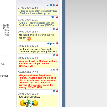
per1234
07-08-2026 13:50
»Flere er døde efter et skoleskyderi
i Thailand,Læs sidste nyt her:
FCK
31-07-2026 17:11
»
Official Thailand Digital Arrival
[3250]
Card can be found here (FREE) -
[1294]
IT
[604]
09-07-2026 15:57
[596]
nej intet her men vi ser jo aldrig
[516]
DR,TV
skipper
09-07-2026 07:48
Har I andre også en Facebook-
spion der følger jer inde på dr.dk ?
IT
08-07-2026 17:18
»You can travel to Thailand without
a visa for no longer than 60
Erik
days.SE HER
ana
08-07-2026 13:35
»16-year-old Nene Royal from
ekunder
Phuket, Thailand stuns the judges
with a powerhouse performance of
“Zombie” by The Cranberries,
proving she’s a superstar in the
making. SE MED HER
IT
28-06-2026 18:25
JEG ELSKER OGSÅ