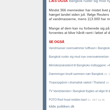
LÆS OGSÅ
Bangkok ruster sig mod 
Mindst 366 mennesker har mistet livet
hærget landet siden juli. Ifølge Reuters
af vandmasserne, mens 113.000 har mått
Mange af dem kan nu forberede sig på 
forventes at blive hårdt ramt i løbet af
SE OGSÅ
Vandmasser oversvømmer lufthavn i Bangkok
Bangkok ruster sig mod nye oversvømmelser
Ministerpræsident til Bangkoks indbyggere: »P
Dæmninger brudt sammen nær Bangkok
20. 
Tropesygdom i dramatisk vækst i Thailand
19.
TV
Vandstanden i Bangkok frygtes at stige til 
FOTO
Red hvad reddes kan!
21. OKT 14.36
kilde politiken.dk