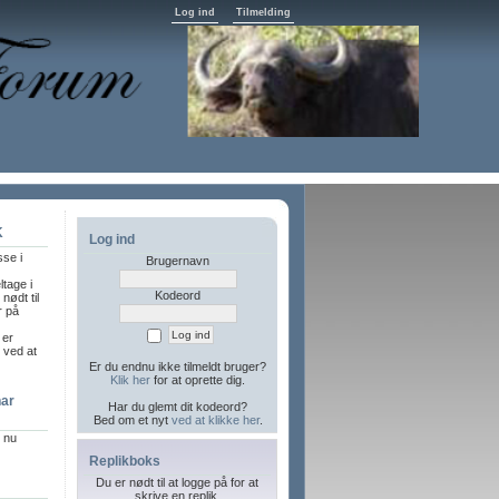
Log ind
Tilmelding
K
Log ind
sse i
Brugernavn
ltage i
Kodeord
nødt til
r på
 er
l ved at
Er du endnu ikke tilmeldt bruger?
Klik her
for at oprette dig.
har
Har du glemt dit kodeord?
Bed om et nyt
ved at klikke her
.
r nu
Replikboks
Du er nødt til at logge på for at
skrive en replik.