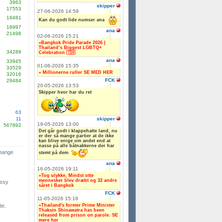
3963
skipper
17553
27-06-2026 14:59
18481
Kan du godt lide numser ana
18997
ana
21498
02-06-2026 15:21
»Bangkok Pride Parade 2026 |
Thailand’s Biggest LGBTQ+
34289
Celebration 🇹🇭
ana
33945
01-06-2026 15:35
33529
» Millionerne ruller SE MED HER
32016
FCK
29484
20-05-2026 13:53
Skipper hvor har du ret
63
skipper
11
19-05-2026 13:00
567892
Det går godt i klappehatte land, nu
er der så mange partier at de ikke
kan blive enige om andet end at
nasse på alle båtnakkerne der har
change
stemt på dem
ana
16-05-2026 19:11
»Tog ulykke, Mindst otte
mennesker blev dræbt og 32 andre
ssy
såret i Bangkok
FCK
11-05-2026 15:18
»Thailand's former Prime Minister
te.
Thaksin Shinawatra has been
released from prison on parole. SE
mere her