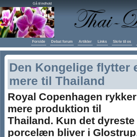
Gå til indhold
Forside
Debat forum
Artikler
Links
Skriv til os
Den Kongelige flytter
mere til Thailand
Royal Copenhagen rykker
mere produktion til
Thailand. Kun det dyreste
porcelæn bliver i Glostrup