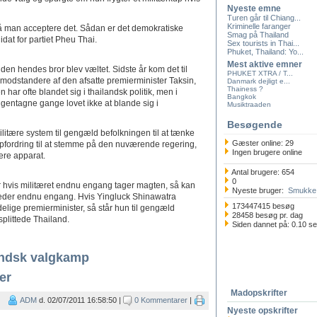
Nyeste emne
Turen går til Chiang...
Kriminelle faranger
må man acceptere det. Sådan er det demokratiske
Smag på Thailand
dat for partiet Pheu Thai.
Sex tourists in Thai...
Phuket, Thailand: Yo...
Mest aktive emner
siden hendes bror blev væltet. Sidste år kom det til
PHUKET XTRA / T...
odstandere af den afsatte premierminister Taksin,
Danmark dejligt e...
Thainess ?
ar ofte blandet sig i thailandsk politik, men i
Bangkok
gentagne gange lovet ikke at blande sig i
Musiktraaden
Besøgende
itære system til gengæld befolkningen til at tænke
Gæster online: 29
opfordring til at stemme på den nuværende regering,
Ingen brugere online
tære apparat.
Antal brugere: 654
0
er hvis militæret endnu engang tager magten, så kan
Nyeste bruger:
Smukke 
eder endnu engang. Hvis Yingluck Shinawatra
173447415 besøg
delige premierminister, så står hun til gengæld
28458 besøg pr. dag
splittede Thailand.
Siden dannet på: 0.10 s
andsk valgkamp
er
Madopskrifter
ADM
d. 02/07/2011 16:58:50 |
0 Kommentarer
|
Nyeste opskrifter