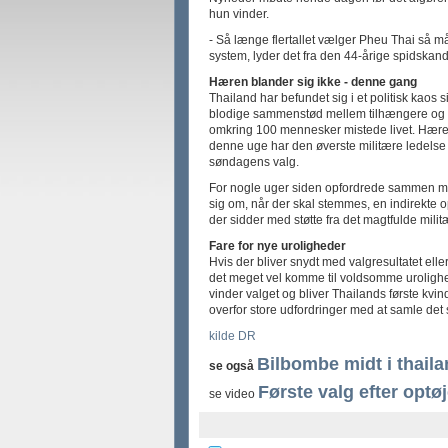
hun vinder.
- Så længe flertallet vælger Pheu Thai så 
system, lyder det fra den 44-årige spidskandi
Hæren blander sig ikke - denne gang
Thailand har befundet sig i et politisk kaos 
blodige sammenstød mellem tilhængere og m
omkring 100 mennesker mistede livet. Hæren h
denne uge har den øverste militære ledelse 
søndagens valg.
For nogle uger siden opfordrede sammen mil
sig om, når der skal stemmes, en indirekte 
der sidder med støtte fra det magtfulde mili
Fare for nye uroligheder
Hvis der bliver snydt med valgresultatet ell
det meget vel komme til voldsomme uroligh
vinder valget og bliver Thailands første kvin
overfor store udfordringer med at samle det 
kilde DR
Bilbombe midt i thail
se også
Første valg efter optøj
se video