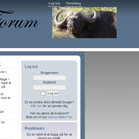
Log ind
Tilmelding
K
Log ind
sse i
Brugernavn
ltage i
Kodeord
nødt til
r på
 er
l ved at
Er du endnu ikke tilmeldt bruger?
Klik her
for at oprette dig.
har
Har du glemt dit kodeord?
Bed om et nyt
ved at klikke her
.
r nu
Replikboks
Du er nødt til at logge på for at
skrive en replik.