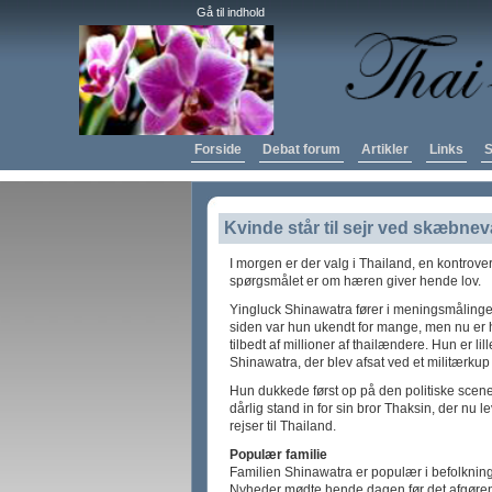
Gå til indhold
Forside
Debat forum
Artikler
Links
S
Kvinde står til sejr ved skæbnev
I morgen er der valg i Thailand, en kontrovers
spørgsmålet er om hæren giver hende lov.
Yingluck Shinawatra fører i meningsmålinger
siden var hun ukendt for mange, men nu er hu
tilbedt af millioner af thailændere. Hun er lil
Shinawatra, der blev afsat ved et militærkup
Hun dukkede først op på den politiske scene
dårlig stand in for sin bror Thaksin, der nu le
rejser til Thailand.
Populær familie
Familien Shinawatra er populær i befolknin
Nyheder mødte hende dagen før det afgørend