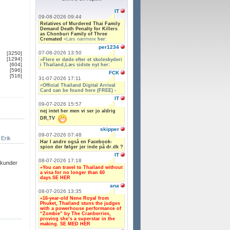
IT
09-08-2026 09:44
Relatives of Murdered Thai Family
Demand Death Penalty for Killers
as Chonburi Family of Three
Cremated
»Læs nærmere
her
:
per1234
07-08-2026 13:50
[3250]
[1294]
»Flere er døde efter et skoleskyderi
[604]
i Thailand,Læs sidste nyt her:
[596]
FCK
[516]
31-07-2026 17:11
»
Official Thailand Digital Arrival
Card can be found here (FREE) -
IT
09-07-2026 15:57
nej intet her men vi ser jo aldrig
DR,TV
skipper
09-07-2026 07:48
Erik
Har I andre også en Facebook-
spion der følger jer inde på dr.dk ?
IT
08-07-2026 17:18
ekunder
»You can travel to Thailand without
a visa for no longer than 60
days.SE HER
ana
08-07-2026 13:35
»16-year-old Nene Royal from
Phuket, Thailand stuns the judges
with a powerhouse performance of
“Zombie” by The Cranberries,
proving she’s a superstar in the
making. SE MED HER