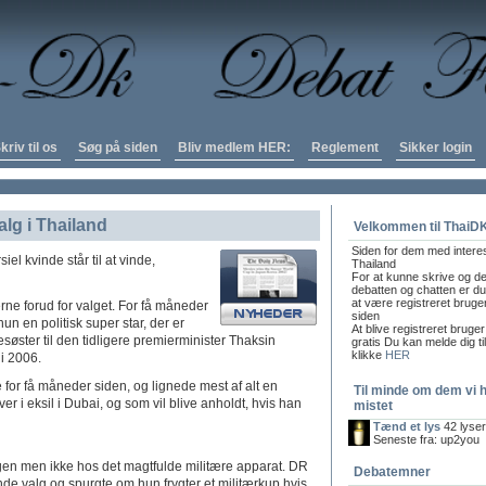
kriv til os
Søg på siden
Bliv medlem HER:
Reglement
Sikker login
alg i Thailand
Velkommen til ThaiD
Siden for dem med intere
iel kvinde står til at vinde,
Thailand
For at kunne skrive og de
debatten og chatten er du 
at være registreret bruge
ne forud for valget. For få måneder
siden
n en politisk super star, der er
At blive registreret bruger
lesøster til den tidligere premierminister Thaksin
gratis Du kan melde dig ti
klikke
HER
 i 2006.
 for få måneder siden, og lignede mest af alt en
Til minde om dem vi 
ver i eksil i Dubai, og som vil blive anholdt, hvis han
mistet
Tænd et lys
42 lyse
Seneste fra: up2you
gen men ikke hos det magtfulde militære apparat. DR
Debatemner
e valg og spurgte om hun frygter et militærkup hvis