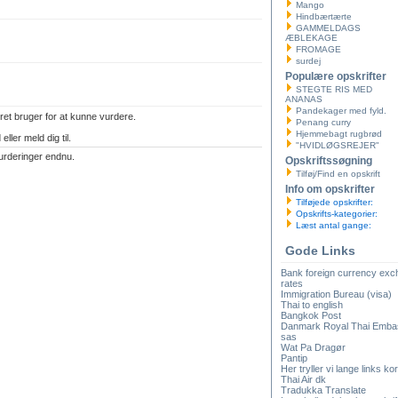
Mango
Hindbærtærte
GAMMELDAGS
ÆBLEKAGE
FROMAGE
surdej
Populære opskrifter
STEGTE RIS MED
ANANAS
Pandekager med fyld.
ret bruger for at kunne vurdere.
Penang curry
Hjemmebagt rugbrød
eller meld dig til.
"HVIDLØGSREJER"
urderinger endnu.
Opskriftssøgning
Tilføj/Find en opskrift
Info om opskrifter
Tilføjede opskrifter:
Opskrifts-kategorier:
Læst antal gange:
Gode Links
Bank foreign currency ex
rates
Immigration Bureau (visa)
Thai to english
Bangkok Post
Danmark Royal Thai Emba
sas
Wat Pa Dragør
Pantip
Her tryller vi lange links kor
Thai Air dk
Tradukka Translate