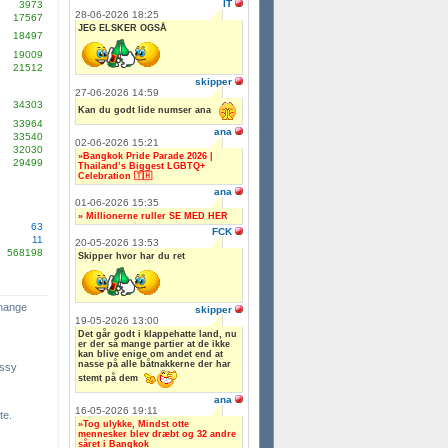
IT
3973
28-06-2026 18:25
17567
JEG ELSKER OGSÅ
18497
19009
21512
skipper
27-06-2026 14:59
34303
Kan du godt lide numser ana
33964
ana
33540
02-06-2026 15:21
32030
»Bangkok Pride Parade 2026 |
29499
Thailand’s Biggest LGBTQ+
Celebration 🇹🇭
ana
01-06-2026 15:35
» Millionerne ruller SE MED HER
63
FCK
11
20-05-2026 13:53
568198
Skipper hvor har du ret
change
skipper
19-05-2026 13:00
Det går godt i klappehatte land, nu
er der så mange partier at de ikke
kan blive enige om andet end at
nasse på alle båtnakkerne der har
ssy
stemt på dem
ana
16-05-2026 19:11
te.
»Tog ulykke, Mindst otte
mennesker blev dræbt og 32 andre
såret i Bangkok