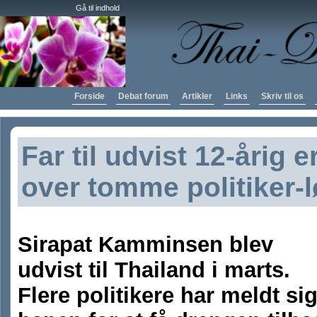
Gå til indhold
Forside
Debat forum
Artikler
Links
Skriv til os
Far til udvist 12-årig e
over tomme politiker-l
Sirapat Kamminsen blev
udvist til Thailand i marts.
Flere politikere har meldt si