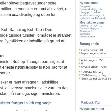
eller blevet begravet under store
Nyeste emne
Bangkok
million mennesker er ramt af uvejret, der
Danmark dejligt elle...
Smag på Thailand
es som usædvanlige og uden for
Verden på vrangen / ...
Nyheder fra Thailand...
Mest aktive emner
PHUKET XTRA / T...
Danmark dejligt e...
ne Koh Samui og Koh Tao i Den
Thainess ?
Bangkok
ige tusinde turister i området er strandet,
Musiktraaden
 flytrafikken er indstillet på grund af
Besøgende
Gæster online: 40
Ingen brugere online
ao
Antal brugere: 655
nister, Suthep Thaugsuban, siger, at
0
Nyeste bruger:
Anjin
t eneste nødhjælpsfly til Koh Tao for at
173154450 besøg
soner.
28414 besøg pr. dag
Siden dannet på: 0.13 s
sker er ramt af regnen i adskillige
 vi, at oversvømmelser ville vare en dag
stået på i en uge, siger ministeren.
ter fanget i vildt regnvejr
Madopskrifter
Nyeste opskrifter