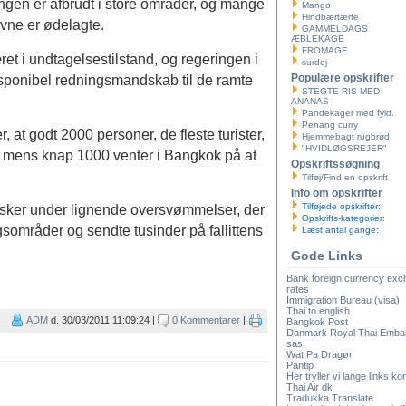
ngen er afbrudt i store områder, og mange
Mango
Hindbærtærte
avne er ødelagte.
GAMMELDAGS
ÆBLEKAGE
FROMAGE
æret i undtagelsestilstand, og regeringen i
surdej
Populære opskrifter
sponibel redningsmandskab til de ramte
STEGTE RIS MED
ANANAS
Pandekager med fyld.
Penang curry
 at godt 2000 personer, de fleste turister,
Hjemmebagt rugbrød
"HVIDLØGSREJER"
, mens knap 1000 venter i Bangkok på at
Opskriftssøgning
Tilføj/Find en opskrift
Info om opskrifter
Tilføjede opskrifter:
sker under lignende oversvømmelser, der
Opskrifts-kategorier:
sområder og sendte tusinder på fallittens
Læst antal gange:
Gode Links
Bank foreign currency ex
rates
Immigration Bureau (visa)
Thai to english
ADM
d. 30/03/2011 11:09:24 |
0 Kommentarer
|
Bangkok Post
Danmark Royal Thai Emba
sas
Wat Pa Dragør
Pantip
Her tryller vi lange links kor
Thai Air dk
Tradukka Translate