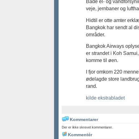
Både el- og vandforsyni
veje, jernbaner og lufth
Hidtil er otte amter erkl
Bangkok har sendt al di
områder.
Bangkok Airways oplyser,
er strandet i Koh Samui
komme til øen.
I fjor omkom 220 menne
ødelagde store landbrug
rand.
kilde ekstrabladet
Kommentarer
Der er ikke skrevet kommentarer.
Kommentér