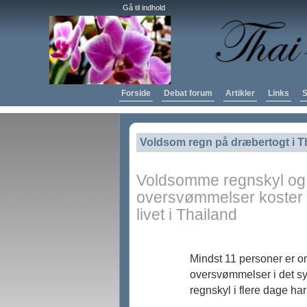
Gå til indhold
Forside
Debat forum
Artikler
Links
S
Voldsom regn på dræbertogt i T
Voldsomme regnskyl og 
oversvømmelser koster 
livet i Thailand
Mindst 11 personer er
oversvømmelser i det sy
regnskyl i flere dage ha