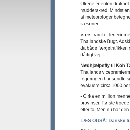
Ofrene er enten druknet 
mudderskred. Mindst en 
af meteorologer betegn
sæsonen.
Værst ramt er ferieøer
Thailandske Bugt. Adskill
da både færgetrafikken og
dårligt vejr.
Nødhjælpsfly til Koh T
Thailands vicepremiermi
regeringen har sendte si
evakuere cirka 1000 per
- Cirka en million menne
provinser. Første troede
eller to. Men nu har den 
LÆS OGSÅ: Danske turis