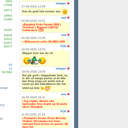
3952
skipper
17546
27-06-2026 14:59
18472
Kan du godt lide numser ana
18991
ana
21489
02-06-2026 15:21
»Bangkok Pride Parade 2026 |
Thailand’s Biggest LGBTQ+
34281
Celebration 🇹🇭
ana
33936
01-06-2026 15:35
33522
» Millionerne ruller SE MED HER
32007
FCK
29477
20-05-2026 13:53
Skipper hvor har du ret
63
skipper
11
19-05-2026 13:00
567690
Det går godt i klappehatte land, nu
er der så mange partier at de ikke
kan blive enige om andet end at
nasse på alle båtnakkerne der har
change
stemt på dem
ana
16-05-2026 19:11
»Tog ulykke, Mindst otte
mennesker blev dræbt og 32 andre
ssy
såret i Bangkok
FCK
11-05-2026 15:18
»Thailand's former Prime Minister
te.
Thaksin Shinawatra has been
released from prison on parole. SE
mere her