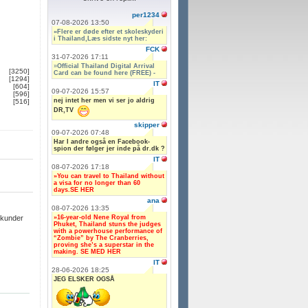
per1234
07-08-2026 13:50
»Flere er døde efter et skoleskyderi
i Thailand,Læs sidste nyt her:
FCK
31-07-2026 17:11
»
Official Thailand Digital Arrival
[3250]
Card can be found here (FREE) -
[1294]
IT
[604]
09-07-2026 15:57
[596]
nej intet her men vi ser jo aldrig
[516]
DR,TV
skipper
09-07-2026 07:48
Har I andre også en Facebook-
spion der følger jer inde på dr.dk ?
IT
08-07-2026 17:18
»You can travel to Thailand without
a visa for no longer than 60
days.SE HER
ana
08-07-2026 13:35
»16-year-old Nene Royal from
ekunder
Phuket, Thailand stuns the judges
with a powerhouse performance of
“Zombie” by The Cranberries,
proving she’s a superstar in the
making. SE MED HER
IT
28-06-2026 18:25
JEG ELSKER OGSÅ