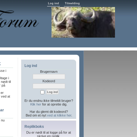
Log ind
Tilmelding
K
Log ind
sse i
Brugernavn
ltage i
Kodeord
nødt til
r på
 er
l ved at
Er du endnu ikke tilmeldt bruger?
Klik her
for at oprette dig.
har
Har du glemt dit kodeord?
Bed om et nyt
ved at klikke her
.
r nu
Replikboks
Du er nødt til at logge på for at
skrive en replik.