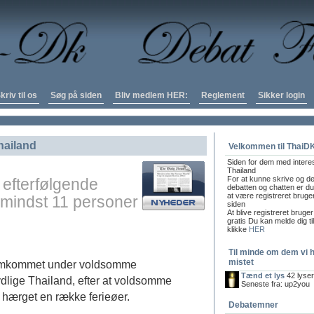
kriv til os
Søg på siden
Bliv medlem HER:
Reglement
Sikker login
hailand
Velkommen til ThaiD
Siden for dem med intere
Thailand
For at kunne skrive og de
efterfølgende
debatten og chatten er du 
at være registreret bruge
mindst 11 personer
siden
At blive registreret bruger
gratis Du kan melde dig ti
klikke
HER
Til minde om dem vi 
mistet
 omkommet under voldsomme
Tænd et lys
42 lyse
dlige Thailand, efter at voldsomme
Seneste fra: up2you
r hærget en række ferieøer.
Debatemner