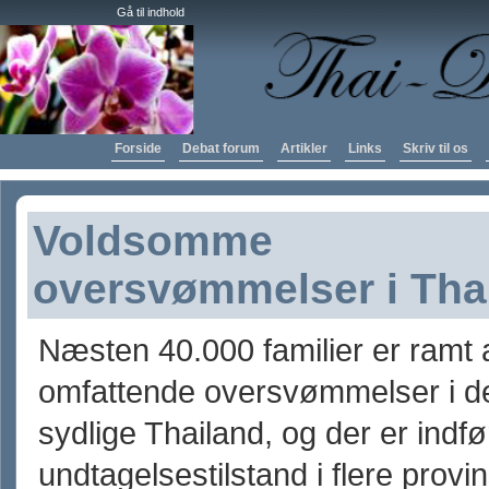
Gå til indhold
Forside
Debat forum
Artikler
Links
Skriv til os
Voldsomme
oversvømmelser i Tha
Næsten 40.000 familier er ramt 
omfattende oversvømmelser i d
sydlige Thailand, og der er indfø
undtagelsestilstand i flere provin